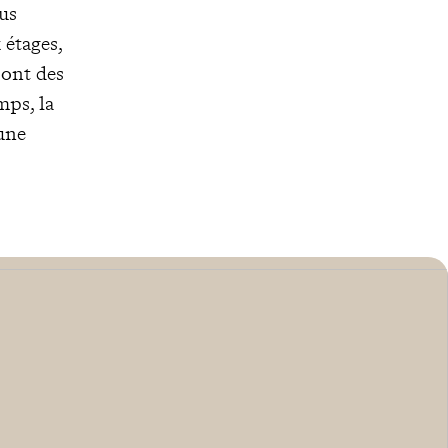
ous
 étages,
sont des
mps, la
une