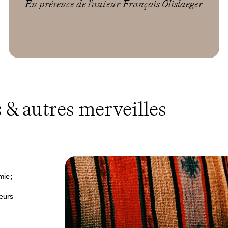
En présence de l’auteur François Olislaeger
 & autres merveilles
ie ;
geurs