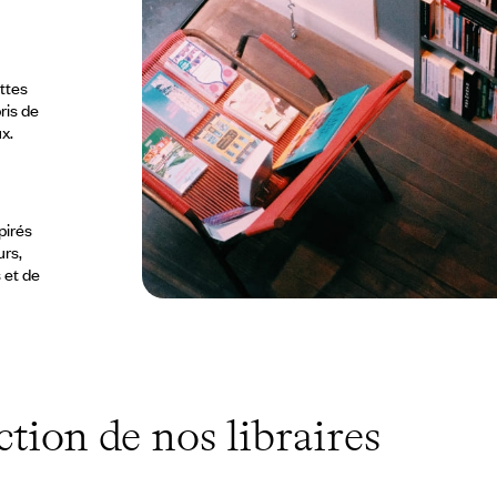
ttes
ris de
x.
pirés
urs,
 et de
ction de nos libraires