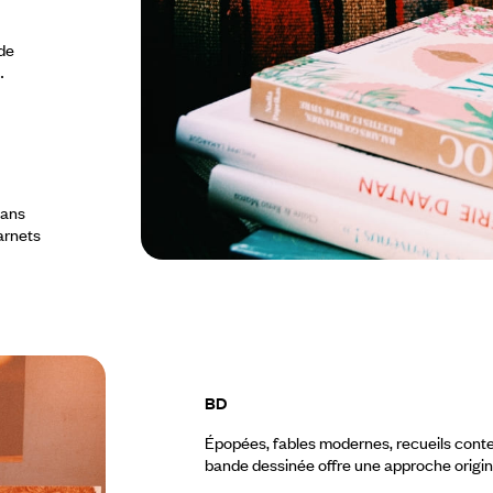
 de
…
dans
arnets
BD
Épopées, fables modernes, recueils cont
bande dessinée offre une approche origina