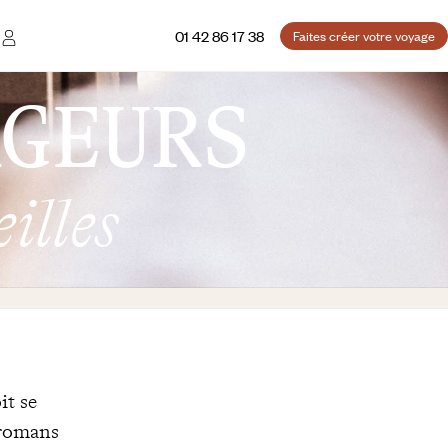
01 42 86 17 38
Faites créer votre voyage
AGEURS
illes
it se
 romans