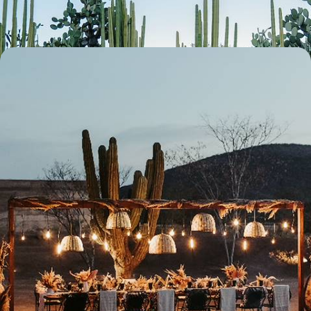
19 jours, de 6800 à 8500 €
Street food, mezcal et tables en vue - De la capitale
à Oaxaca, éloge culinaire du Mexique
Un voyage dans l’intimité du Mexique, fait de rencontres, de partage et
d'expériences foodies privilégiées
13 jours, de 5800 à 7000 €
Toutes nos suggestions de voyages au Mexique (13)
Pourquoi partir avec