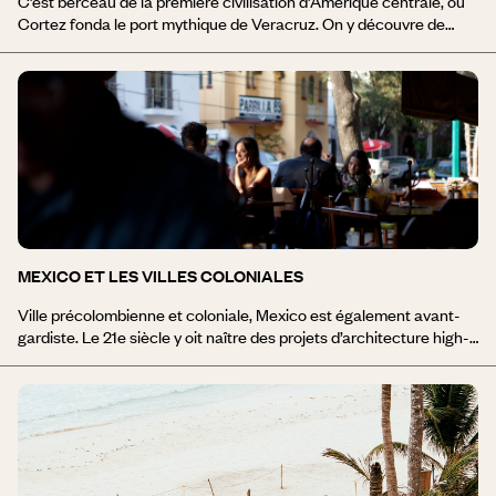
C’est berceau de la première civilisation d’Amérique centrale, où
Cortez fonda le port mythique de Veracruz. On y découvre de
magnifiques sites mésoaméricains restés confidentiels comme
Xochicalco et ses sculptures, Cacaxtla et ses fresques hautes en
couleurs vers Tlaxcala ou encore dans l’Etat de Puebla, Cholula et
Cantona, un des plus grands sites récemment excavé. Le fleuron,
El Tajin et sa pyramide aux 365 niches. Côté cuisine, le mole est
un plat épicé à base de chocolat. Une véritable sensation
gustative. El tequila : la culture de l’agave est considérée comme
un élément intrinsèque de l’identité nationale mexicaine. Les
paysages d’agave et les anciennes fabriques industrielles de
Tequila ont été classés Patrimoine mondial.
MEXICO ET LES VILLES COLONIALES
Ville précolombienne et coloniale, Mexico est également avant-
gardiste. Le 21e siècle y oit naître des projets d’architecture high-
tech des plus insolites. Côté tradi, les « tianguis » (marchés)
fascinaient déjà les conquistadores, à l’époque de Tenochtitlan. Ils
sont nombreux, immenses et colorés, pour tous les goûts et pour
toutes les bourses. Côté folklore, “Coucouroucoucou », c’est sur
la place Garibaldi que se réunissent les célèbres mariachis
moulés dans leurs costumes scintillants et coiffés du fameux
sombrero. À une heure de route de Mexico, le Mexique colonial