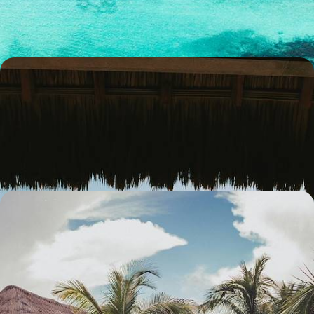
12 jours, de 3100 à 4500 €
Architectes, artistes et surfeurs - De la folie Mexico
aux plages du Pacifique
En voiture, suivre une diagonale arty et nature : un voyage qui donne du
Mexique une image forte, esthétique et contrastée
13 jours, de 5300 à 6600 €
Tête-à-tête dans le Yucatán - Cités coloniales et
douceur caribéenne
Vivre l’essentiel du Yucatán à deux ; de cités mayas en villes coloniales,
faire escale dans de petites adresses de charme
12 jours, de 4100 à 5500 €