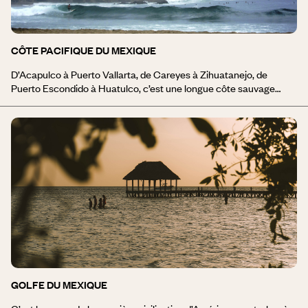
CÔTE PACIFIQUE DU MEXIQUE
D’Acapulco à Puerto Vallarta, de Careyes à Zihuatanejo, de
Puerto Escondido à Huatulco, c’est une longue côte sauvage
bordée de plages de sable fin. Ces stations balnéaires au cœur
d’un Mexique traditionnel alternent avec villages de pêcheurs et
paysages grandioses. La baie de Careyes est avant tout un état
d’esprit. L’harmonie entre la nature primitive, l’architecture
simplissime de style pueblo et les tonalités pastel en font un lieu
de relaxation absolue. Ancien petit port de pêche enfoui dans les
cocoteraies, aujourd’hui spot de surf réputé, il règne à Puerto
Escondido un parfum des années 70. À proximité, Puerto Angel,
adorable petite baie parsemée de bateaux de pêche, et Zipolite,
lieu légendaire, dernier paradis hippy sur terre.
GOLFE DU MEXIQUE