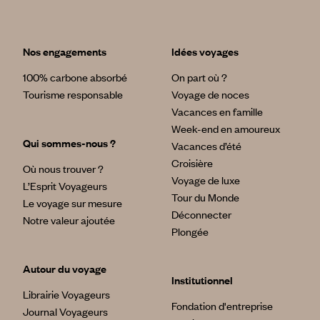
hmm… dilemme.
HERITAGE COLONIAL : LES HACIENDAS
Tester le charme intemporel de ces anciens domaines
Nos engagements
Idées voyages
agricoles transformés en retraites luxueuses. Une
parenthèse idéale pour conjuguer découverte des sites
100% carbone absorbé
On part où ?
mayas et dépaysement total. A abuser dans les états du
Tourisme responsable
Voyage de noces
Yucatan et du Jalisco au Mexique.
Vacances en famille
Week-end en amoureux
SEQUENCE EMOTION
Qui sommes-nous ?
Vacances d’été
Caresser les baleines en Basse Californie, nager avec les
otaries en mer de Cortez, côtoyer les requins-baleines à
Croisière
Où nous trouver ?
Holbox…
Voyage de luxe
L’Esprit Voyageurs
Tour du Monde
Le voyage sur mesure
Déconnecter
Notre valeur ajoutée
Plongée
Autour du voyage
Institutionnel
Librairie Voyageurs
Fondation d'entreprise
Journal Voyageurs