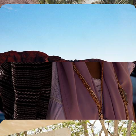
Après Mexico, road-trip en Basse-Californie -
Buena vida urbaine et aventure Pacifique
Après trois jours surprenants et grisants dans la capitale, vous lancer
dans un périple nature et lifestyle à travers le sud de la Baja California
13 jours, de 5200 à 6500 €
Mexico, le Chiapas et le Yucatán - Cité mythique,
grands sites préhispaniques et douceur Caraïbe
Parcourir un pays incroyablement varié et riche, dans sa nature
comme dans ses cultures, dans son actualité et dans son histoire
15 jours, de 5200 à 6500 €
Privilèges mexicains - Le Yucatán en haciendas et
hôtels d'exception