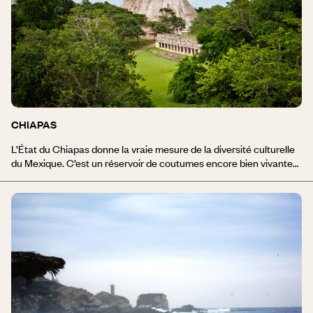
Bahia Balandra, Todos Santos, des noms qui font rêver, des noms
pour l'aventure. Lors d'un séjour en Basse Californie les amoureux
des fonds marins partiront à la découverte de la fabuleuse mer de
Cortez, et vivront l'hiver la rencontre inoubliable des baleines et
de leurs baleineaux dans la baie de Magdalena.
CHIAPAS
L’État du Chiapas donne la vraie mesure de la diversité culturelle
du Mexique. C’est un réservoir de coutumes encore bien vivantes
du monde maya : communautés Tzotzil à San Juan Chamula et
Zinacatan, Tzeltal à Amatenango, Lacandons de Lacanja dans la
forêt du Chiapas. Sur les hauts plateaux, les descendants des
mayas racontent en tissant l’histoire de leur civilisation. Palenque,
Yaxchilan, Bonampak, Tonina en sont les sites incontournables,
nichés dans la jungle du Chiapas. Entre montagne et forêt
tropicale, le Chiapas se découvre aussi à pied, en bateau, en
kayak ou en rafting. Le Canyon del Sumidero, les lagunes de
Montebello, les cascades de Misol-Ha ou Agua Azul autant de
beautés naturelles à ne pas manquer.