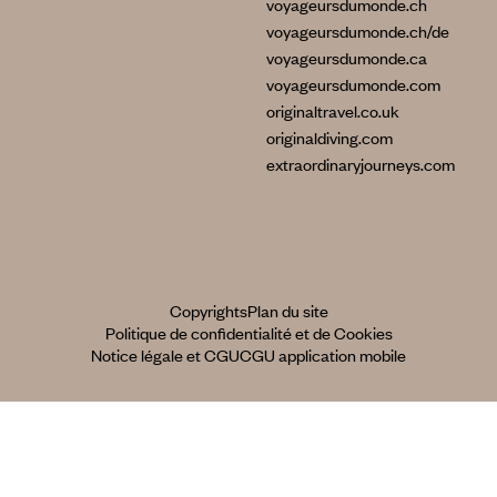
voyageursdumonde.ch
voyageursdumonde.ch/de
voyageursdumonde.ca
voyageursdumonde.com
originaltravel.co.uk
originaldiving.com
extraordinaryjourneys.com
Copyrights
Plan du site
Politique de confidentialité et de Cookies
Notice légale et CGU
CGU application mobile