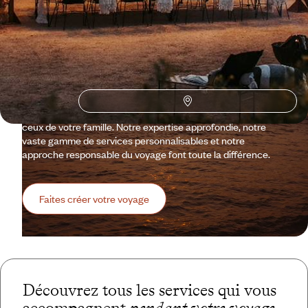
Voyageurs
au Mexique
?
Des pyramides de Teotihuacan aux plages de la Riviera
Maya, des villes coloniales colorées aux étendues
désertiques de la Basse-Californie, nos conseillers
spécialistes et concierges francophones vous dévoilent le
Mexique sous toutes ses coutures. Leur mission : s’inspirer
de vos envies et répondre à vos désirs et, le cas échéant, à
ceux de votre famille. Notre expertise approfondie, notre
vaste gamme de services personnalisables et notre
approche responsable du voyage font toute la différence.
Faites créer votre voyage
Découvrez tous les services qui vous
accompagnent
pendant votre voyage