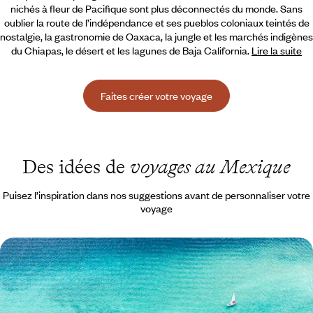
nichés à fleur de Pacifique sont plus déconnectés du monde. Sans
oublier la route de l’indépendance et ses pueblos coloniaux teintés de
nostalgie, la gastronomie de Oaxaca, la jungle et les marchés indigènes
du Chiapas, le désert et les lagunes de Baja California.
Lire la suite
Faites créer votre voyage
Des idées de
voyages au Mexique
Puisez l’inspiration dans nos suggestions avant de personnaliser votre
voyage
L’aventure mexicaine en famille - Cités mayas,
cenotes et plages du Yucatán
Embarquer les enfants sur les traces du monde maya ; les voir
s'émerveiller devant les couleurs des maisons, de l'eau et des poissons