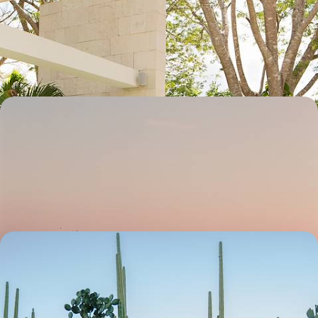
De la mer à la selva, des pyramides mayas aux couvents espagnols, de
villa perchée en casita design, un Yucatán véritablement privilégié
10 jours, de 7900 à 9700 €
Cités coloniales et plages du Pacifique - Au nord, un
road-trip pour esthètes
Relier par la route les plus belles cités coloniales du nord puis se mettre
à l'heure Pacifique
13 jours, de 5500 à 7400 €
La grande épopée mexicaine - De la douceur
caribéenne aux rouleaux du Pacifique
Traverser le pays d’un bout à l’autre pour en percevoir les multiples
visages : solaire, paisible, électrique, bohème, arty, historique, nature