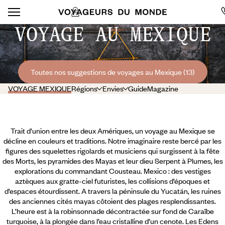
VOYAGE AU MEXIQUE
Toutes nos suggestions de voyages au Mexique (13)
VOYAGE MEXIQUE
Régions
Envies
Guide
Magazine
Trait d’union entre les deux Amériques, un voyage au Mexique se
décline en couleurs et traditions. Notre imaginaire reste bercé par les
figures des squelettes rigolards et musiciens qui surgissent à la fête
des Morts, les pyramides des Mayas et leur dieu Serpent à Plumes, les
explorations du commandant Cousteau. Mexico : des vestiges
aztèques aux gratte-ciel futuristes, les collisions d’époques et
d’espaces étourdissent. A travers la péninsule du Yucatán, les ruines
des anciennes cités mayas côtoient des plages resplendissantes.
L’heure est à la robinsonnade décontractée sur fond de Caraïbe
turquoise,
à la plongée dans l’eau cristalline d’un cenote. Les Edens