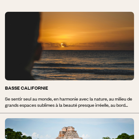
BASSE CALIFORNIE
Se sentir seul au monde, en harmonie avec la nature, au milieu de
grands espaces sublimes à la beauté presque irréelle, au bord
d'une mer d'un turquoise profond, c'est le voyage en Basse
Californie, la Perle du Mexique, un enchantement de tous les
instants. Des plages de sable blanc, des criques paradisiaques,
des eaux limpides turquoise, des îles sauvages, des sierras
majestueuses plantées de cactus géants. Isla Espiritu Santo,