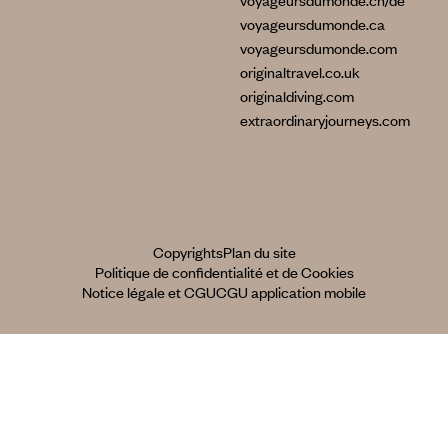
voyageursdumonde.ch/de
voyageursdumonde.ca
voyageursdumonde.com
originaltravel.co.uk
originaldiving.com
extraordinaryjourneys.com
Copyrights
Plan du site
Politique de confidentialité et de Cookies
Notice légale et CGU
CGU application mobile