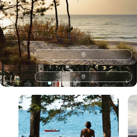
poursuite de l’âme balte
16 jours, de 3600 à 4600 €
1
2
Le Guide
Pays baltes
Conseils pratiques, témoignages et inspirations pour bien préparer son
voyage