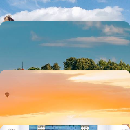
9 jours, de 2000 à 3000 €
Vilnius, Riga et Tallinn - L’âme des capitales baltes
Suivre l’Unesco dans son appréciation du patrimoine de Vilnius, Riga et
Tallinn : exceptionnel !
8 jours, de 2500 à 3200 €
Lifestyles nordiques & vents nouveaux - En train et
en ferry autour de la Baltique
Une grande balade Baltique pour vivre, durant dix jours, au rythme des
tendances du Nord qui bouge
10 jours, de 2800 à 3600 €