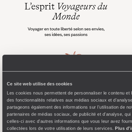
L’esprit
Voyageurs du
Monde
Voyager en toute liberté selon ses envies,
ses idées, ses passions
Ce site web utilise des cookies
Les cookies nous permettent de personnaliser le contenu et l
Où je veux
des fonctionnalités relatives aux médias sociaux et d'analyse
partageons également des informations sur l'utilisation de no
250 conseillers spécialisés par pays et par régions :
À 
partenaires de médias sociaux, de publicité et d'analyse, qu
Amoureux du beau jamais à court d’idées, ils vous
fran
inspirent et créent un voyage ultra-personnalisé :
suiven
celles-ci avec d'autres informations que vous leur avez fourni
étapes, hébergements, ateliers, rencontres…
collectées lors de votre utilisation de leurs services.
Plus d'