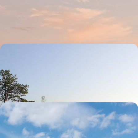
Héritages et mues éclairées - Tallinn au pluriel
Kalamaja, Port Noblessner, Rotterman : des quartiers bohèmes et post-
industriels qui réécrivent le destin de Tallinn
4 jours, de 1400 à 1700 €
Riga et le parc de Gauja - Quelques jours pour
s'étonner en Lettonie
Combiner l'esprit gothico-cool de la capitale aux paysages vivifiants du
premier parc national du pays
6 jours, de 1800 à 2300 €
Châteaux, île verte et maison dans les arbres -
L'Estonie tous ensemble
Pédaler le long de la côte, remonter le temps à Tallinn, s'initier au
sauna, rebondir sur les tourbières