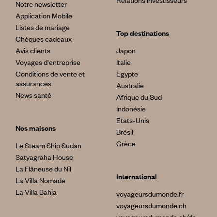
Relations investisseurs
Notre newsletter
Application Mobile
Listes de mariage
Top destinations
Chèques cadeaux
Avis clients
Japon
Voyages d'entreprise
Italie
Conditions de vente et
Egypte
assurances
Australie
News santé
Afrique du Sud
Indonésie
Etats-Unis
Nos maisons
Brésil
Grèce
Le Steam Ship Sudan
Satyagraha House
La Flâneuse du Nil
International
La Villa Nomade
La Villa Bahia
voyageursdumonde.fr
voyageursdumonde.ch