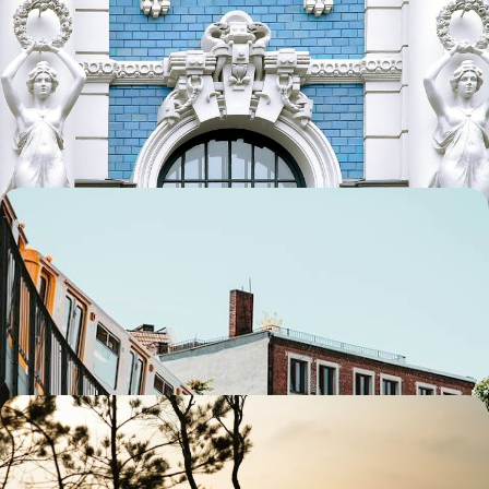
De Vilnius à Tallinn - Road-trip à travers les Pays
Baltes
Aller en liberté de capitale en capitale et découvrir au passage
Klaipeda, Cesis et Tartu
13 jours, de 3200 à 4000 €
De Berlin à Tallinn - Allemagne, Pologne et Pays
baltes sur rails
Se laisser bercer par le train de capitale en capitale, à la rencontre
conjointe de la vieille et de la nouvelle Europe
12 jours, de 3300 à 4400 €
Villes d’art, campagne, bord de mer - La face cachée
des Pays Baltes
Rouler dans des paysages doux, entre forêt et plages de sable, à la