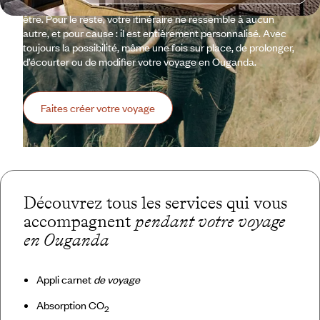
prend la suite, menant chaque jour votre troupe là où elle doit
être. Pour le reste, votre itinéraire ne ressemble à aucun
autre, et pour cause : il est entièrement personnalisé. Avec
toujours la possibilité, même une fois sur place, de prolonger,
d’écourter ou de modifier votre voyage en Ouganda.
Faites créer votre voyage
Découvrez tous les services qui vous
accompagnent
pendant votre voyage
en Ouganda
Appli carnet
de voyage
Absorption CO
2