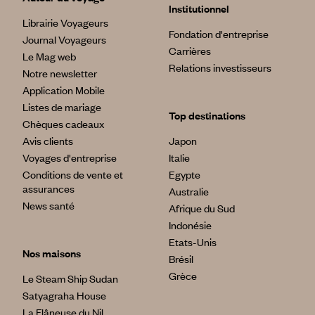
Institutionnel
Librairie Voyageurs
Fondation d'entreprise
Journal Voyageurs
Carrières
Le Mag web
Relations investisseurs
Notre newsletter
Application Mobile
Listes de mariage
Top destinations
Chèques cadeaux
Avis clients
Japon
Voyages d'entreprise
Italie
Conditions de vente et
Egypte
assurances
Australie
News santé
Afrique du Sud
Indonésie
Etats-Unis
Nos maisons
Brésil
Grèce
Le Steam Ship Sudan
Satyagraha House
La Flâneuse du Nil