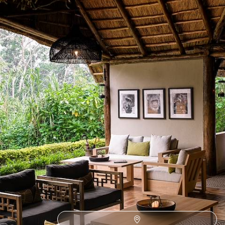
rencontrer les gorilles de montagne
11 jours, de 10800 à 15000 €
Toutes nos suggestions de voyages en Ouganda (4)
Pourquoi partir avec
Voyageurs
en Ouganda
?
Antilope, babouin, chimpanzé… et puis, bien sûr,
l’indétrônable gorille. Pour ne manquer aucune page de
l’abécédaire des animaux, Voyageurs vous prend en charge
dès votre arrivée sur le sol ougandais, correspondant
francophone local aidant. Un chauffeur-guide chevronné