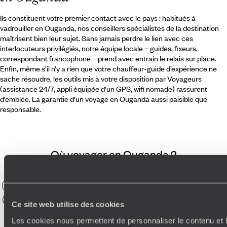
Ils constituent votre premier contact avec le pays : habitués à
vadrouiller en Ouganda, nos conseillers spécialistes de la destination
maîtrisent bien leur sujet. Sans jamais perdre le lien avec ces
interlocuteurs privilégiés, notre équipe locale – guides, fixeurs,
correspondant francophone – prend avec entrain le relais sur place.
Enfin, même s’il n’y a rien que votre chauffeur-guide d’expérience ne
sache résoudre, les outils mis à votre disposition par Voyageurs
(assistance 24/7, appli équipée d’un GPS, wifi nomade) rassurent
d’emblée. La garantie d’un voyage en Ouganda aussi paisible que
responsable.
Où voyager en Ouganda ?
Entebbe
Elephant
Bwindi National Park
Parc Queen Elizabeth
Ornithologie
Observation Animaux
Murchison Falls
Road Trip
Ce site web utilise des cookies
Kibale National Park
UNESCO
Lac Victoria
4x4
Les cookies nous permettent de personnaliser le contenu et l