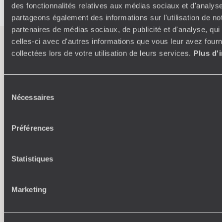
des fonctionnalités relatives aux médias sociaux et d'analyse
partageons également des informations sur l'utilisation de no
partenaires de médias sociaux, de publicité et d'analyse, qu
celles-ci avec d'autres informations que vous leur avez fourni
L’esprit
Voyageurs du
collectées lors de votre utilisation de leurs services.
Plus d'
Monde
Sélection
Voyager en toute liberté selon ses envies,
Nécessaires
du
ses idées, ses passions
consentement
Préférences
Statistiques
Marketing
Où je veux