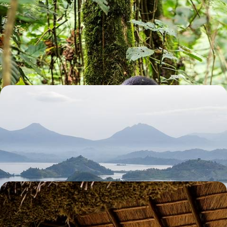
Gorilles, chimpanzés & rhinos - Rencontres
privilégiées en Ouganda
Partir à la rencontre d’un Ouganda de légende, de paysages
grandioses en rencontres rêvées
13 jours, de 8000 à 11000 €
Ouganda et Tanzanie - De mythes en trésors cachés,
l’Afrique de l’Est révélée
Afrique des forêts, des lacs, des savanes, des montagnes, des
archipels : approcher tout un continent en un voyage
16 jours, de 8700 à 10500 €
Flying Ouganda - Nil, grands singes et lodges de
caractère
Naviguer sur le Nil Victoria à sa source et à son embouchure,