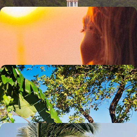
Douceur tropicale et refuges intimes - En tête-à-tête
en Martinique
S'offrir la quiétude et le climat généreux des Antilles, pour buller en
amoureux
9 jours, de 2900 à 4000 €
Martinique et Sainte-Lucie - Pitons, plages de rêve,
belles adresses
A travers deux îles métissées d'atmosphère créole et rastafarie, le
charme des Antilles aux paysages classés à l'Unesco
9 jours, de 3500 à 4300 €
Comme chez vous en Martinique - Villa privée et