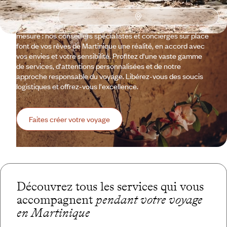
destination délicieusement rom(ou rhum)antique, aussi
propice aux escapades en tribu ou entre amis. Avec
Voyageurs, laissez-vous guider vers des aventures sur
mesure : nos conseillers spécialistes et concierges sur place
font de vos rêves de Martinique une réalité, en accord avec
vos envies et votre sensibilité. Profitez d'une vaste gamme
de services, d'attentions personnalisées et de notre
approche responsable du voyage. Libérez-vous des soucis
logistiques et offrez-vous l'excellence.
Faites créer votre voyage
Découvrez tous les services qui vous
accompagnent
pendant votre voyage
en Martinique