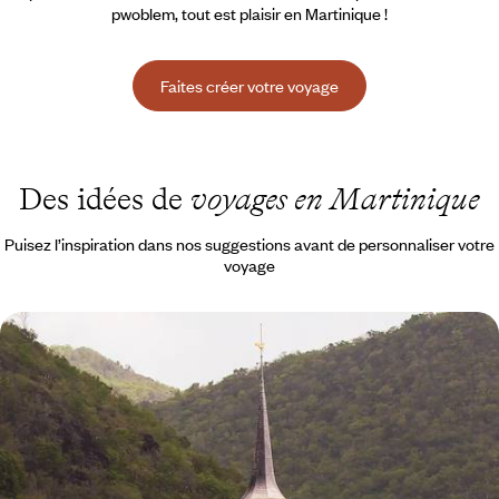
pwoblem, tout est plaisir en Martinique !
Faites créer votre voyage
Des idées de
voyages en Martinique
Puisez l’inspiration dans nos suggestions avant de personnaliser votre
voyage
Belles rencontres et maisons créoles - En trois
temps, la Martinique grand angle
Du sud paradisiaque au nord volcanique, un voyage équilibré entre
farniente sur le sable, randonnées et haltes culturelles
11 jours, de 2800 à 3900 €