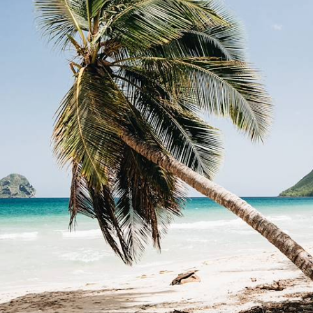
croisière caribéenne en famille
Explorer ensemble la Martinique par la terre et par la mer – plages de
rêve, mangroves et fonds marins multicolores
9 jours, de 3900 à 5000 €
Toutes nos suggestions de voyages en Martinique (4)
Pourquoi partir avec
Voyageurs
en Martinique
?
Bout de France baigné par les Caraïbes, l’"île aux fleurs"
évoque des visions idylliques de forêts tropicales luxuriantes,
de plages immaculées et de lagons turquoise. Une