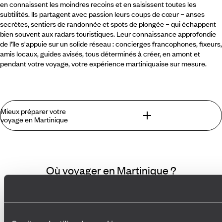
en connaissent les moindres recoins et en saisissent toutes les
subtilités. Ils partagent avec passion leurs coups de cœur – anses
secrètes, sentiers de randonnée et spots de plongée – qui échappent
bien souvent aux radars touristiques. Leur connaissance approfondie
de l’île s'appuie sur un solide réseau : concierges francophones, fixeurs,
amis locaux, guides avisés, tous déterminés à créer, en amont et
pendant votre voyage, votre expérience martiniquaise sur mesure.
Mieux préparer votre
voyage en Martinique
Ce que l'on trouve lors d'un voyage en
Martinique que l'on ne trouve pas ailleurs :
Où voyager en Martinique ?
Ce que l'on aime en Martinique et qui est propre à cette île,
ce sont ses ambivalences qui, sur cette terre, s'équilibrent à
Antilles françaises
Volcan
Le Diamant
Ile paradisiaque
merveille : le bleu de la mer des Antilles et le vert du coeur de
Fort-de-France
Observation Animaux
Volcans en activités
l'île, le rhum et les champs de canne, les plages de sable