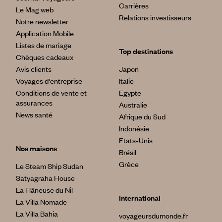
Carrières
Le Mag web
Relations investisseurs
Notre newsletter
Application Mobile
Listes de mariage
Top destinations
Chèques cadeaux
Avis clients
Japon
Voyages d'entreprise
Italie
Conditions de vente et
Egypte
assurances
Australie
News santé
Afrique du Sud
Indonésie
Etats-Unis
Nos maisons
Brésil
Grèce
Le Steam Ship Sudan
Satyagraha House
La Flâneuse du Nil
International
La Villa Nomade
La Villa Bahia
voyageursdumonde.fr