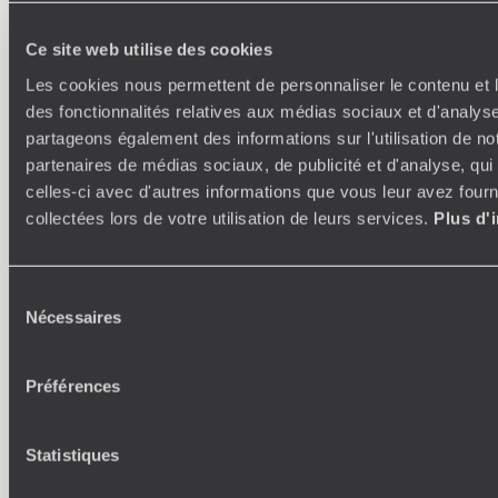
Ce site web utilise des cookies
L’esprit
Voyageurs du
Les cookies nous permettent de personnaliser le contenu et l
Monde
des fonctionnalités relatives aux médias sociaux et d'analyse
partageons également des informations sur l'utilisation de no
Voyager en toute liberté selon ses envies,
partenaires de médias sociaux, de publicité et d'analyse, qu
ses idées, ses passions
celles-ci avec d'autres informations que vous leur avez fourni
collectées lors de votre utilisation de leurs services.
Plus d'
Sélection
Nécessaires
du
consentement
Préférences
Où je veux
250 conseillers spécialisés par pays et par régions :
À 
Statistiques
Amoureux du beau jamais à court d’idées, ils vous
fran
inspirent et créent un voyage ultra-personnalisé :
suiven