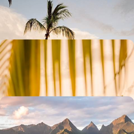
Séjourner dans une petite adresse au charme empreint de romantisme
tropical, face au lagon
9 jours, de 3000 à 4200 €
Quand les Antilles voient vert - Échappée nature en
Guadeloupe et en Dominique
Loin des foules, passer d'une île antillaise à l'autre, d'un paradis pour
colibris à un éden pour naturophiles
10 jours, de 3800 à 4800 €
De Moorea aux îles Sous-le-Vent - La Polynésie au
fil de l'eau et en pensions de famille
Moorea, Huahine, Raiatea : caboter d'île en île dans l'archipel de la
Société, loin du monde mais au plus proche de ce qui est beau