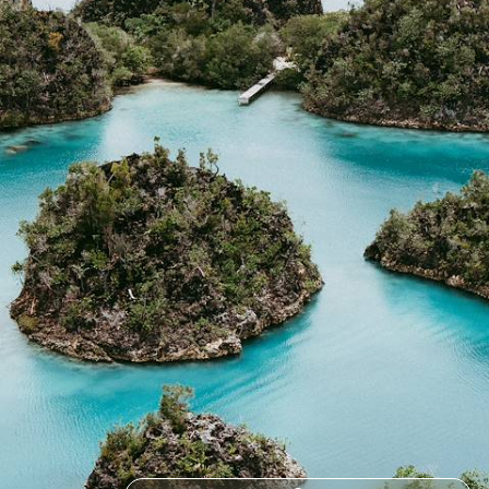
À l'heure d'hiver, explorer par la mer un archipel méconnu et plonger
dans certains des plus beaux spots du monde
14 jours, de 7800 à 9800 €
Toutes nos suggestions (12)
Voyages plongée par pays