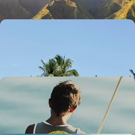
13 jours, de 4500 à 5700 €
Maldives entre amis - Villa sur la plage et croisière
en dhoni privé
Entre amis, opter pour une autre approche des Maldives, en
conjuguant détente en île-hôtel et croisière privée
9 jours, de 4100 à 5500 €
Loin des radars, l’île mystérieuse de Sulawesi -
Culture Toraja et rencontres sous-marines
Un petit coin d'Indonésie nommé Sulawesi ou Célèbes, Éden marin
foisonnant, terre aux rites éternels
12 jours, de 4700 à 5900 €