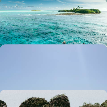
Cascades, cabañas et île privée - Le Belize nature et
intime
Épouser le rythme doux de la nature bélizienne – luxuriance tropicale
et coraux précieux
10 jours, de 4500 à 6300 €
Croisière Ponant au Belize et au Honduras - Îles,
mangroves & lagons
Voguer dans les eaux paradisiaques des Caraïbes, faire halte sur des
îles à la nature merveilleusement sauvage
12 jours, de 6300 à 8800 €
Les Raja Ampat, un paradis marin - Cet hiver,
voguer entre Indonésie & Papouasie