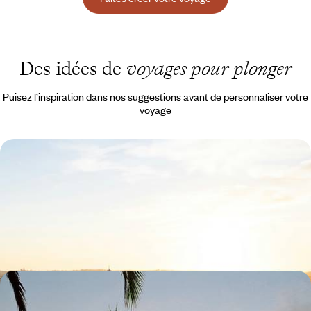
Des idées de
voyages pour plonger
Puisez l’inspiration dans nos suggestions avant de personnaliser votre
voyage
Palais, petits ports et sable doré - Slow life de Malte
à Gozo
Retracer l’histoire de l’île de Malte avant de filer vers les plages
secrètes de Gozo
8 jours, de 2300 à 3100 €
Refuge cosy et quiétude mauricienne - Une semaine
pour se retrouver