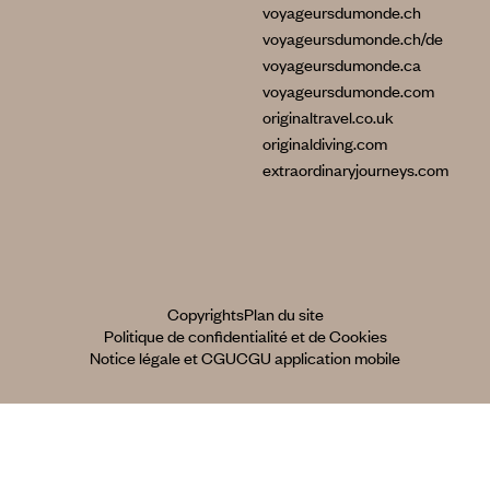
voyageursdumonde.ch
voyageursdumonde.ch/de
voyageursdumonde.ca
voyageursdumonde.com
originaltravel.co.uk
originaldiving.com
extraordinaryjourneys.com
Copyrights
Plan du site
Politique de confidentialité et de Cookies
Notice légale et CGU
CGU application mobile