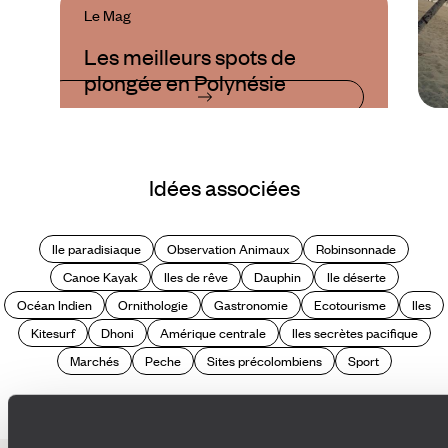
Le Mag
Les meilleurs spots de
plongée en Polynésie
Idées associées
Ile paradisiaque
Observation Animaux
Robinsonnade
Canoe Kayak
Iles de rêve
Dauphin
Ile déserte
Océan Indien
Ornithologie
Gastronomie
Ecotourisme
Iles
Kitesurf
Dhoni
Amérique centrale
Iles secrètes pacifique
Marchés
Peche
Sites précolombiens
Sport