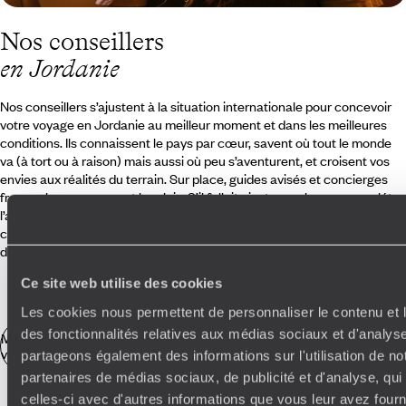
Nos conseillers
en Jordanie
Nos conseillers s’ajustent à la situation internationale pour concevoir
votre voyage en Jordanie au meilleur moment et dans les meilleures
conditions. Ils connaissent le pays par cœur, savent où tout le monde
va (à tort ou à raison) mais aussi où peu s’aventurent, et croisent vos
envies aux réalités du terrain. Sur place, guides avisés et concierges
francophones prennent le relais. S’il fallait ajuster, prolonger, compléter
l’agenda une fois sur place, tous ces interlocuteurs privilégiés s’en
chargeraient – c’est ce que l’on appelle, chez Voyageurs, le voyage
désorganisé.
Ce site web utilise des cookies
Les cookies nous permettent de personnaliser le contenu et l
des fonctionnalités relatives aux médias sociaux et d'analyse
Mieux préparer votre
voyage en Jordanie
partageons également des informations sur l'utilisation de no
partenaires de médias sociaux, de publicité et d'analyse, qu
celles-ci avec d'autres informations que vous leur avez fourni