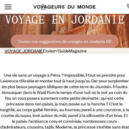
VOYAGE EN JORDANIE
Toutes nos suggestions de voyages en Jordanie (9)
VOYAGE JORDANIE
Envies
Guide
Magazine
Une vie sans un voyage à Pétra ? Impossible, il faut se prendre pour
Lawrence d’Arabie et monter tout là haut jusqu’au Der pour surplomber
les plus beaux paysages bibliques de cette terre du Jourdain. Il faudra
bivouaquer dans le Wadi Rum le temps d’une nuit où le soir au coin du
feu on vous posera surement cette petite devinette : qui est cette
princesse dans son palais, la main posée sur la hanche ? C’est le
narghilé, au corps galbé féminin, au fourreau pareil à une couronne, à la
courbe du tuyau, lové autour du mât, pareil à la silhouette d’un bras. Et
le palais, l’ambiance cosy et conviviale,
nombreuses cours
d’admirateurs, coussins, tapis. Moderne, la princesse s’exhibe sans état