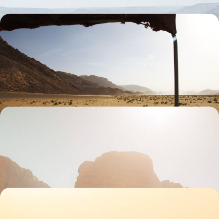
Jordanie et Arabie Saoudite - Au fil des royaumes
arabes
De Pétra à Al-Ula, se frotter au génie des Nabatéens ; agrémenter
l'aventure d'une virée dans le désert et d'un pèlerinage à Médine
10 jours, de 5800 à 7400 €
Jordanie et Égypte - Deux mythes du Proche-Orient
Des hauts lieux et des adresses qui touchent en plein cœur : à Pétra,
sur les rives de la mer Morte, face aux pyramides et sur le Nil
14 jours, de 7300 à 8900 €
Jordanie, Arabie Saoudite, Égypte - Trois terres,
une âme