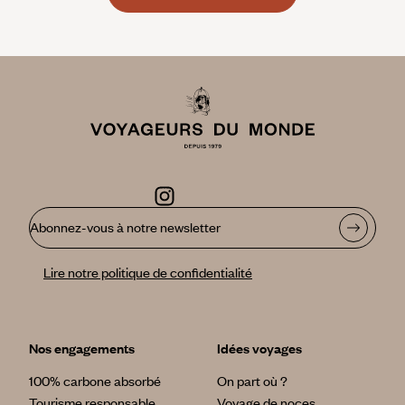
Pour les amoureux de la nature, passer deux journées et une
nuit dans la réserve de Feynan, loin de tout. Se trouver au
milieu d’un décor complètement minéral, passer la journée
marcher pour observer les animaux, regarder le soleil se
coucher et embraser le décor, et avoir pour décor nocturne
le ciel étoilé… c’est magique.
Pour les passionnés d’histoire, il n’y aura jamais assez de
deux journées complètes à arpenter le site de Pétra, du
Trésor au Monastère. Surtout il faut prévoir un jour où vous
serez sur le site à l’ouverture : il n’y a presque personne, et la
lumière est fabuleuse !
Abonnez-vous à notre newsletter
Lire notre politique de confidentialité
Nos engagements
Idées voyages
100% carbone absorbé
On part où ?
Tourisme responsable
Voyage de noces