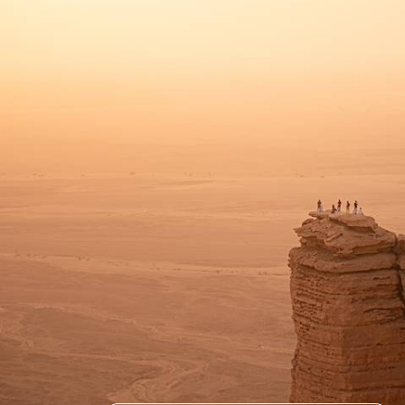
Du Moyen au Proche-Orient, vagabonder autour de la mer Rouge au fil
des anciennes routes caravanières
17 jours, de 9600 à 11200 €
Toutes nos suggestions de voyages en Jordanie (9)
Pourquoi partir avec
Voyageurs
en Jordanie
?
D’abord, parce que, quelle que soit la situation régionale,
nous savons si votre voyage en Jordanie est envisageable ou
pas. On renonce trop souvent, par manque d’information
fiable, à des expériences exceptionnelles. En revanche, s’il