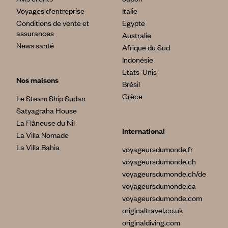
Voyages d'entreprise
Italie
Conditions de vente et
Egypte
assurances
Australie
News santé
Afrique du Sud
Indonésie
Etats-Unis
Nos maisons
Brésil
Grèce
Le Steam Ship Sudan
Satyagraha House
La Flâneuse du Nil
International
La Villa Nomade
La Villa Bahia
voyageursdumonde.fr
voyageursdumonde.ch
voyageursdumonde.ch/de
voyageursdumonde.ca
voyageursdumonde.com
originaltravel.co.uk
originaldiving.com