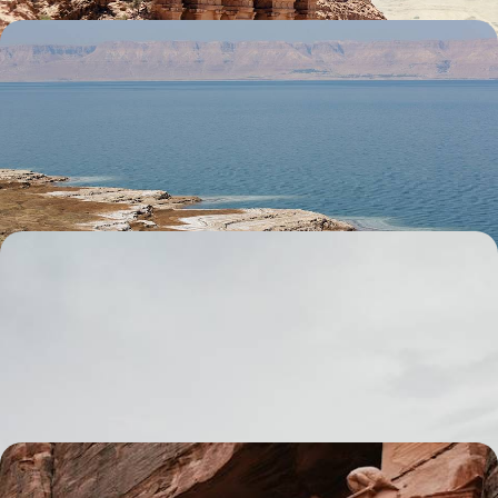
Du Liban à la Jordanie - Sites naturels et grandes
civilisations
Plonger dans l’histoire du Moyen-Orient à travers des sites
emblématiques et des visites privées
12 jours, de 2900 à 4000 €
L’essentiel de la Jordanie - Pétra, Wadi Rum et la
mer Morte
Des grands sites à l'univers minéral des wadis, les classiques
jordaniens mis en lumière
8 jours, de 3100 à 4000 €
La Jordanie en famille - Pétra, le désert et les mers