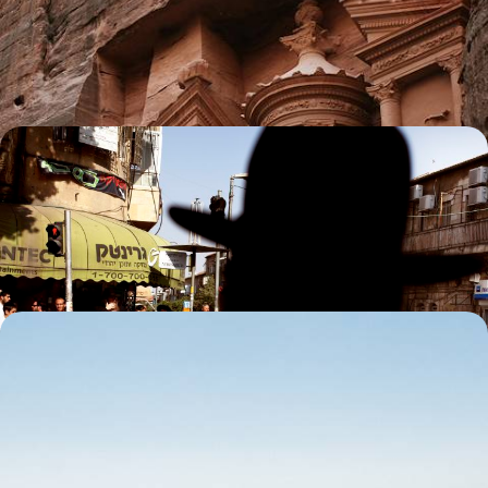
Sillonner le pays en voiture, du nord au sud, de la mer Morte jusqu'à la
mer Rouge
9 jours, de 3400 à 4300 €
God-Trotter en Terre Sainte - Jordanie, Israël,
Palestine
Un voyage au carrefour des trois religions du Livre
14 jours, de 4200 à 5800 €
La Jordanie à contre-courant - Grands sites et
chemins de traverse
En plus des highlights jordaniens, explorer des lieux d’exception en
marge des sentiers battus, des villes antiques du nord au sud sauvage
10 jours, de 4200 à 5200 €