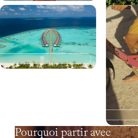
Skyline et lagon - Après Downtown
Au Sri Lank
Dubaï, votre atoll aux Maldives
bouddhiste, 
idylliques
Faire escale au cœur des gratte-ciels émiratis en
Les chefs-d’œuvr
chemin pour l’océan Indien
Lanka, puis le b
10 jours, de 4700 à 6500 €
13 jours, de 4700
Pourquoi partir avec