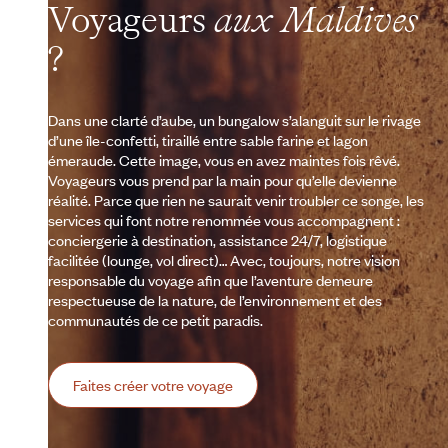
Voyageurs
aux Maldives
?
Dans une clarté d’aube, un bungalow s’alanguit sur le rivage
d’une île-confetti, tiraillé entre sable farine et lagon
émeraude. Cette image, vous en avez maintes fois rêvé.
Voyageurs vous prend par la main pour qu’elle devienne
réalité. Parce que rien ne saurait venir troubler ce songe, les
services qui font notre renommée vous accompagnent :
conciergerie à destination, assistance 24/7, logistique
facilitée (lounge, vol direct)… Avec, toujours, notre vision
responsable du voyage afin que l’aventure demeure
respectueuse de la nature, de l’environnement et des
communautés de ce petit paradis.
Faites créer votre voyage