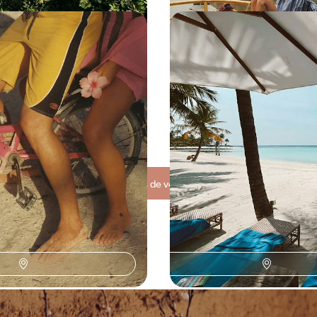
a et aux Maldives - Art
En tête-à-tête sur l’atoll
Ceylon tea et lagons
Votre éden aux Maldive
e d’art des hautes terres du Sri
S'échapper loin du monde sur une
alnéaire plus plus des Maldives
profiter du luxe discret de votre vil
surplombant le bleu infini
 à 6200 €
9 jours, de 4800 à 6000 €
Toutes nos suggestions de voyages aux Maldives (8)