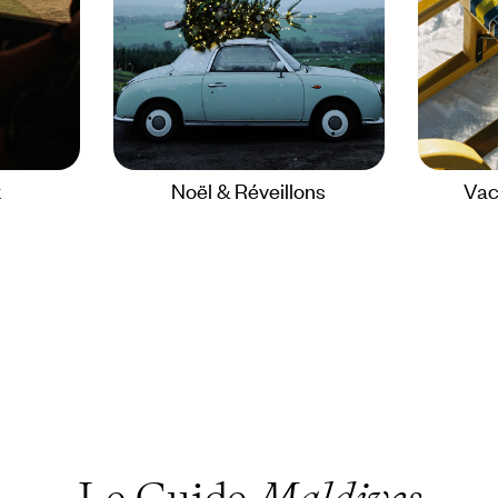
x
Noël & Réveillons
Vac
Le Guide
Maldives