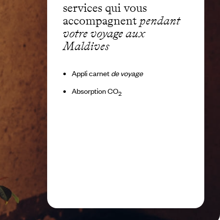
services qui vous
accompagnent
pendant
votre voyage aux
Maldives
Appli carnet
de voyage
Absorption CO
2