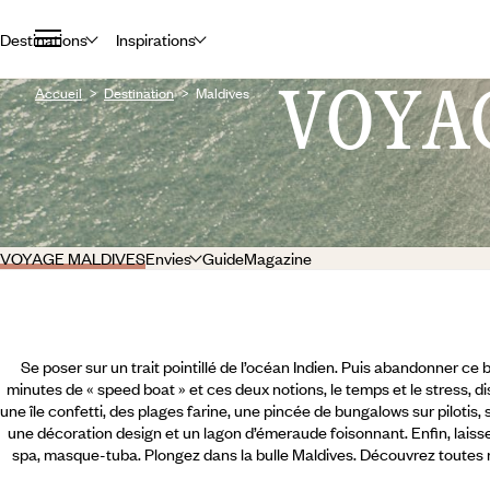
Destinations
Inspirations
VOYA
Accueil
Destination
Maldives
VOYAGE MALDIVES
Envies
Guide
Magazine
Se poser sur un trait pointillé de l’océan Indien. Puis abandonner ce b
minutes de « speed boat » et ces deux notions, le temps et le stress, d
une île confetti, des plages farine, une pincée de bungalows sur pilotis,
une décoration design et un lagon d’émeraude foisonnant. Enfin, lais
spa, masque-tuba. Plongez dans la bulle Maldives. Découvrez toutes 