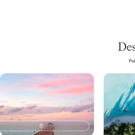
Des
Pui
S'évader aux Maldives - Lagon
Tous ensemb
turquoise et chambre sur le sable
atoll aux M
Une semaine pour buller en plein océan, sur l’un
L'exclusivité d'u
de ces atolls édéniques dont les Maldives ont le
l'océan Indien, 
privilège
familles
9 jours, de 2900 à 3900 €
9 jours, de 2900 