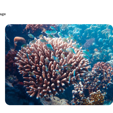
yage
Le Mag