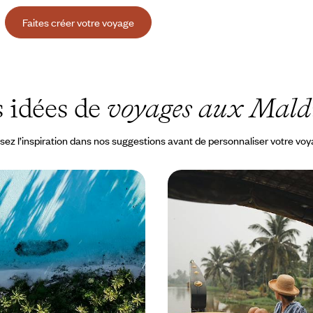
Faites créer votre voyage
 idées de
voyages aux Mald
sez l’inspiration dans nos suggestions avant de personnaliser votre vo
le au paradis - Votre
Kerala et Maldives - Ro
aldives
Backwaters aux lagons
ne île-hôtel posée au milieu de
Un rythme tout en douceur, entre
facile d'accès et adaptée aux
plages, plantations de thé et réci
à 3500 €
11 jours, de 3800 à 4900 €