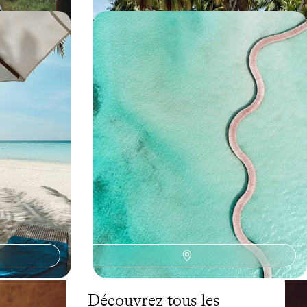
 de Raa -
Coup double aux Maldives - D'une
s
île à l'autre, en refuges chics et
décontractés
 île-hôtel et
Se laisser porter d'un confetti à l'autre, en
la sur pilotis,
hydravion et au fil d’adresses d’exception, pour
une déconnexion totale
8 jours, de 7500 à 10400 €
Découvrez tous les