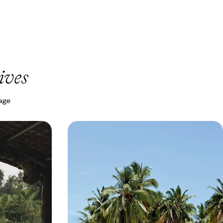
ives
yage
mance des
Maldives entre amis - Villa sur la
plage et croisière en dhoni privé
 épices et
Entre amis, opter pour une autre approche des
fs coralliens
Maldives, en conjuguant détente en île-hôtel et
croisière privée
9 jours, de 4100 à 5500 €