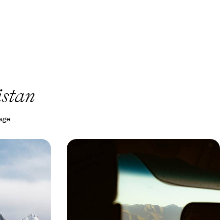
istan
yage
-
Kirghizistan, Kazakhstan,
oasis
Ouzbékistan - Épopée sur les routes
caravanières
ntrale : lacs et
Steppes, oasis et dômes bleus : aux beaux jours,
t islamique
entreprendre un périple au long et lent cours à
travers l'Asie centrale