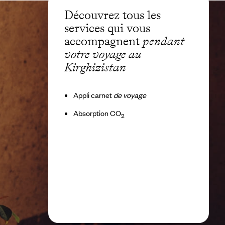
Découvrez tous les
services qui vous
accompagnent
pendant
votre voyage au
Kirghizistan
Appli carnet
de voyage
Absorption CO
2