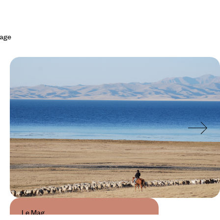
yage
Le Mag