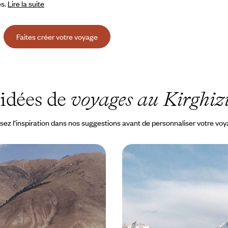
és.
Lire la suite
Faites créer votre voyage
idées de
voyages au Kirghiz
sez l’inspiration dans nos suggestions avant de personnaliser votre vo
Kirghizistan en famille -
De Bichkek à Boukhara 
es, yourtes et chasse à
Montagnes kirghizes et 
ouzbèkes
grandes vacances : filer en tribu
Explorer deux pays-clés d’Asie ce
rghizes, des lacs aux gorges, les
troupeaux du haut Kirghizstan, ar
ile de fond
d’Ouzbékistan