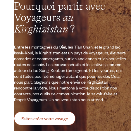
Pourquoi partir avec
Voyageurs
au
Kirghizistan
?
Entre les montagnes du Ciel, les Tian Shan, et le grand lac
Issyk-Koul, le Kirghizistan est un pays de voyageurs, éleveurs
nomades et commerçants, sur les anciennes et les nouvelles
routes de la soie. Les caravansérails et les estives, comme
autour du lac Song-Koul, en témoignent. Et les yourtes, qui
sont faites pour déménager autant que pour résider. Cela
nous plaît. Gageons que notre envie de Kirghizistan
rencontre la vôtre. Nous mettons à votre disposition nos
contacts, nos outils de communication, le savoir-faire et
l’esprit Voyageurs. Un nouveau stan nous attend.
Faites créer votre voyage