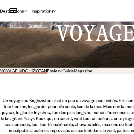
Destinations
Inspirations
VOYAG
Accueil
Destination
Kirghizistan
VOYAGE KIRGHIZISTAN
Envies
Guide
Magazine
Un voyage au Kirghizistan c’est un peu un voyage pour initiés. Elle sem
leur horizon, les garder pour elle seule, loin de la mer. Mais non la m
joyaux, le glacier Inylchec, l’un des plus longs au monde, l’immense si
le lac géant Yssyk Kouk qui, en secret, vaut tout un océan, abrite plage
ses nomades, leur liberté inaliénable, chevaux ailés, maisons de feu
impalpables, poèmes improvisés qui partent dans le vent, joutes