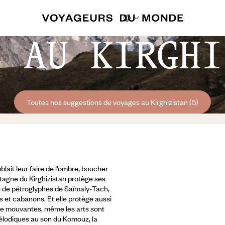
E AU KIRGHI
Toutes nos suggestions de voyages au Kirghizistan (5)
blait leur faire de l’ombre, boucher
ontagne du Kirghizistan protège ses
te de pétroglyphes de Saïmaly-Tach,
s et cabanons. Et elle protège aussi
tre mouvantes, même les arts sont
 mélodiques au son du Komouz,
la