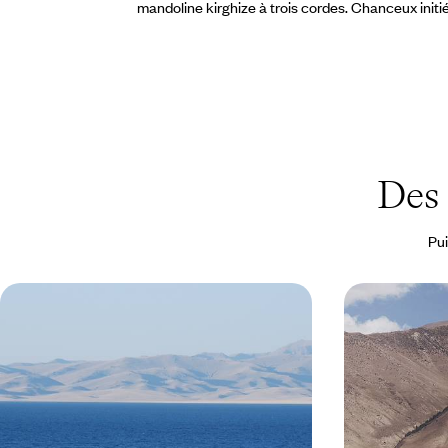
mandoline kirghize à trois cordes. Chanceux initi
Des 
Pui
Le Kirghizstan au naturel -
Cet été, le 
Aventures dans les montagnes du
Monts célest
Ciel
l'aigle
Vallées profondes de Chon Kemin, bleu infini du
Innover pour les 
lac Song Kul, reliefs magistraux de Suusamyr :
sur les routes ki
des paysages parmi les plus beaux d'Asie
montagnes en to
centrale