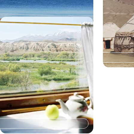
11 jours, de 3000 à 4000 €
12 jours, de 3700 
Asie centrale - Train spécial au pays
de Tamerlan
Kazakhstan, Kirghizstan, Ouzbékistan, voyager
de gare en gare sur la Route de la Soie
16 jours, de 10800 à 15000 €