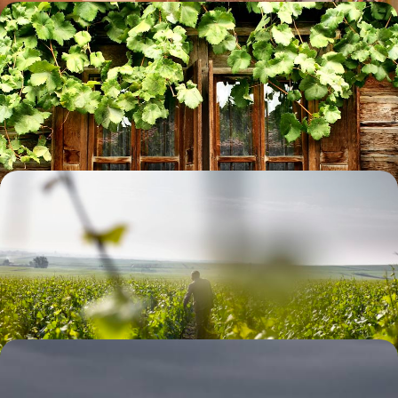
Road-trip en Bulgarie intérieure - Sofia, la nature et
l'histoire
Une belle boucle montagneuse à travers vallées et villages, églises
peintes et géologie, la capitale en préambule
9 jours, de 1700 à 2100 €
Le Balkan, la mer Noire, les vignes - Grand tour de
Bulgarie
Depuis Sofia, une grande boucle en voiture à travers des paysages
culturels à couper le souffle
14 jours, de 2000 à 2600 €
Dans les pas des Thraces - Sur les routes de Bulgarie
et de Grèce