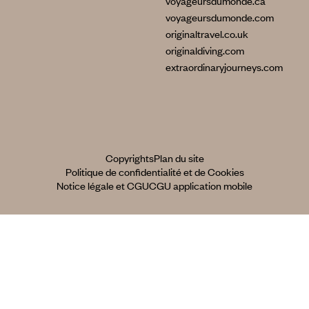
voyageursdumonde.ca
voyageursdumonde.com
originaltravel.co.uk
originaldiving.com
extraordinaryjourneys.com
Copyrights
Plan du site
Politique de confidentialité et de Cookies
Notice légale et CGU
CGU application mobile