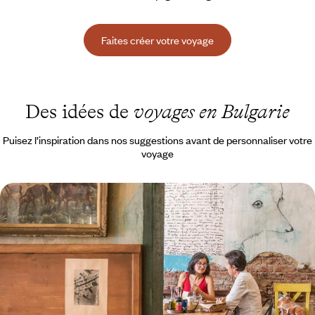
Faites créer votre voyage
Des idées de
voyages en Bulgarie
Puisez l’inspiration dans nos suggestions avant de personnaliser votre
voyage
Héritages & bonnes tables - Sofia révélée le temps
d'un week-end
Découvrir Sofia, capitale décontractée aux influences multiples, pétrie
de contrastes
4 jours, de 900 à 1300 €