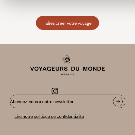
C’est une aube fraiche, une aurore couleur d’opale. Le soleil
se lève lentement sur le village, gagne la forêt, embrase le
contreforts des sommets alentours. C’est un moment
d’absolu silence, un moment de recueillement intense. Ce
Faites créer votre voyage
sont quelques moines encore rassemblés ici. Des hommes
qui joignent leurs prières. Ils sont peut-être dix, peut-être
moins. Ils sont les derniers témoins. Ils disent à leur façon la
splendeur du Monastère de Rila. Inscrit au patrimoine
mondial de l’Unesco, fondé au Xème siècle, souvent
malmené, détruit, reconstruit chaque fois, le monastère de
Rila vibre encore d’une spiritualité exceptionnelle, palpable.
Ainsi, en une aube fraiche couleur d’opale, il faut deviner le
chant des moines. Ils disent une façon d’éternité. Et c’est
profond, magique.
Abonnez-vous à notre newsletter
Lire notre politique de confidentialité