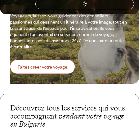
séduisants. La Bulgarie se dévoile sans fard, telle qu’elle est,
et c’est précisément ce qui fait son charme. Avec
Voyageurs, laissez-vous guider par des conseillers
passionnés qui dessinent un itinéraire à votre image, tout en
laissant aussi de l’espace pour l’improvisation. Ils vous
équipent d’un éventail de services : carnet de voyage,
bonnes adresses et assistance 24/7. De quoi parer à toute
éventualité.
Faites créer votre voyage
Découvrez tous les services qui vous
accompagnent
pendant votre voyage
en Bulgarie