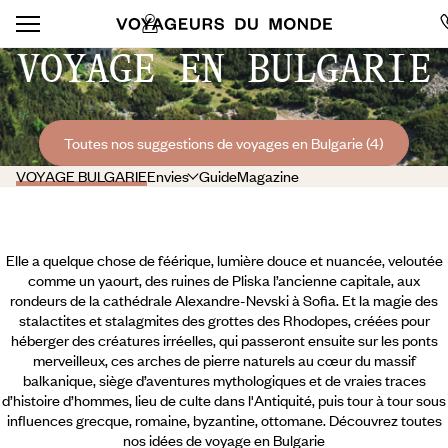
VOYAGE EN BULGARIE
Toutes nos suggestions de voyages en Bulgarie (4)
VOYAGE BULGARIE
Envies
Guide
Magazine
Elle a quelque chose de féérique, lumière douce et nuancée, veloutée
comme un yaourt, des ruines de Pliska l’ancienne capitale, aux
rondeurs de la cathédrale Alexandre-Nevski à Sofia. Et la magie des
stalactites et stalagmites des grottes des Rhodopes, créées pour
héberger des créatures irréelles, qui passeront ensuite sur les ponts
merveilleux, ces arches de pierre naturels au cœur du massif
balkanique, siège d’aventures mythologiques et de vraies traces
d’histoire d’hommes, lieu de culte dans l'Antiquité, puis tour à tour sous
influences grecque, romaine, byzantine, ottomane. Découvrez toutes
nos idées de voyage en Bulgarie