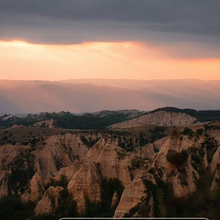
Du massif de Rila à la mer Égée : mettre le contact à Sofia, grimper
jusqu’aux cimes, filer à travers les forêts et lever le pied au bord de l'eau
10 jours, de 2600 à 3400 €
Toutes nos suggestions de voyages en Bulgarie (4)
Pourquoi partir avec
Voyageurs
en Bulgarie
?
Outsider des Balkans, la Bulgarie séduit par son histoire
millénaire et sa nature indomptée. Vestiges romains, édifices
néo-byzantins, mosquées ottomanes et colosses staliniens
s’entrelacent dans un désordre architectural des plus