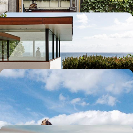
Copenhague et la côte nord - Aparté branché et iodé
au Danemark
Après la cosmopolite Copenhague, prendre ses quartiers marins à
Gilleleje, face au Kattegat
6 jours, de 1400 à 1900 €
Le Danemark en famille - Road-trip au grand air au
pays des Vikings
De la péninsule aux îles et jusqu'à Copenhague, explorer en tribu le
pays des Lego® et d’Andersen
11 jours, de 2300 à 3100 €