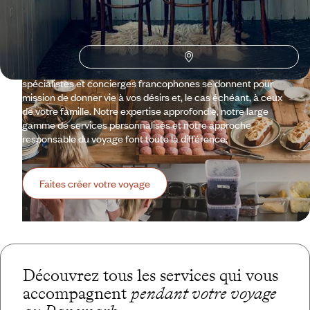
Entre mer et terre, le Danemark incarne l'esprit scandinave,
tout en se démarquant de ses voisins nordiques. Des
charmants canaux de Copenhague aux falaises crayeuses
de Møn, des anciens villages vikings aux dunes mouvantes
de Skagen, Voyageurs vous mène à la découverte d’un
Danemark tantôt familier, tantôt surprenant. Nos conseillers
spécialistes et concierges francophones se donnent pour
mission de donner vie à vos désirs et, le cas échéant, à ceux
de votre famille. Notre expertise approfondie, notre large
gamme de services personnalisés et notre approche
responsable du voyage font toute la différence.
Faites créer votre voyage
Découvrez tous les services qui vous
accompagnent
pendant votre voyage