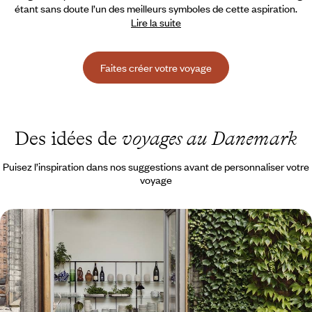
étant sans doute l’un des meilleurs symboles de cette aspiration.
Lire la suite
Faites créer votre voyage
Des idées de
voyages au Danemark
Puisez l’inspiration dans nos suggestions avant de personnaliser votre
voyage
Week-end à Copenhague - Échappée hygge, esprit
alternatif et écoquartiers
Quelques jours dans cette capitale scandinave qui bouge, une adresse
de charme pour pied-à-terre
3 jours, de 1200 à 1600 €