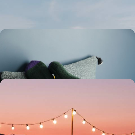
baie de Disko, où scintillent icebergs, glaciers et aurores boréales
7 jours, de 4900 à 6600 €
Green, hygge, viking - Le grand tour du Danemark
Le Danemark du sud au nord, d’hier et d’aujourd’hui, des villes et des
dunes, à rythme cool
11 jours, de 2200 à 3000 €
Danemark et Suède - Villes vertes et nouvelle
cuisine nordique
Aller en train de Copenhague à Göteborg et jusqu'à Stockholm pour
goûter aux saveurs de la nouvelle cuisine nordique
7 jours, de 2200 à 2900 €