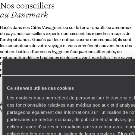
Nos conseillers
au Danemark
Basés dans nos Cités Voyageurs ou sur le terrain, natifs ou amoureux
du pays, nos conseillers experts connaissent les moindres recoins de
l’archipel danois. Guidés par leur enthousiasme communicatif, ils sont
les concepteurs de votre voyage et vous emmènent souvent hors des
sentiers battus, d’adresses hygge en écoquartiers alternatifs, de
restaurants iodés en boutiques de design avant-gardistes. Leur savoir-
faire repose sur un réseau solide : guides avisés, amis locaux et
concierges francophones, déterminés à faire de votre voyage au
Danemark une expérience inoubliable.
Ce site web utilise des cookies
Les cookies nous permettent de personnaliser le contenu et l
Mieux préparer votre
des fonctionnalités relatives aux médias sociaux et d'analyse
voyage au Danemark
partageons également des informations sur l'utilisation de no
partenaires de médias sociaux, de publicité et d'analyse, qu
celles-ci avec d'autres informations que vous leur avez fourni
Ce que l'on trouve lors d'un voyage aux
collectées lors de votre utilisation de leurs services.
Plus d'