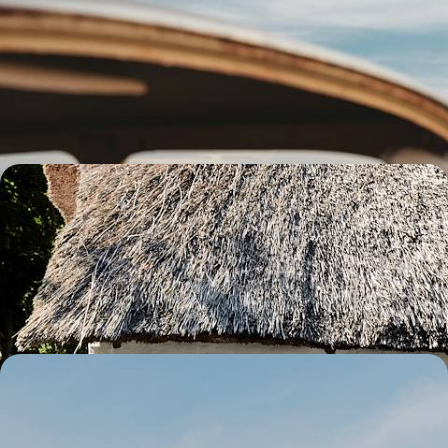
L'essentiel du Danemark - Road-trip iodé en voiture
électrique
De Copenhague à Horsens en passant par l'île de Fanø, neuf jours pour
se convertir au lifestyle danois
9 jours, de 2100 à 2800 €
Family trip dans le Jutland et les îles - Le Danemark
en maisons privées
Embarquez les enfants pour un joyeux road-trip à travers un Danemark
sauvage et insulaire
10 jours, de 2400 à 3300 €
Grand blanc et aurores boréales - Cet hiver, cap sur
le Groenland
Après un stop à Copenhague, plonger dans le décor grandiose de la