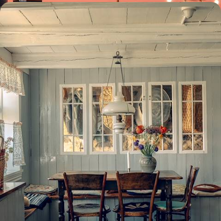
Copenhague et les îles Féroé - Nature, design et
contrastes scandinaves
Passer d'un monde nordique à un autre, du décor sauvage et
intemporel des Féroé à l'énergie cosmopolite de Copenhague
8 jours, de 4300 à 5600 €
Toutes nos suggestions de voyages au Danemark (12)
Pourquoi partir avec
Voyageurs
au Danemark
?