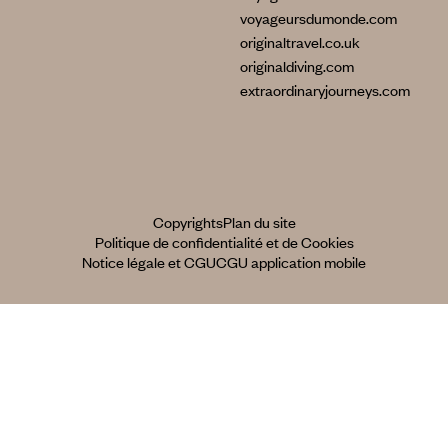
voyageursdumonde.com
originaltravel.co.uk
originaldiving.com
extraordinaryjourneys.com
Copyrights
Plan du site
Politique de confidentialité et de Cookies
Notice légale et CGU
CGU application mobile