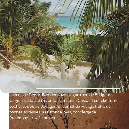
Pourquoi partir avec
Voyageurs
à la Barbade
?
Membre du cercle fermé des Petites Antilles, perdue dans la
mer des Caraïbes et à quelques encablures seulement de
l’océan Atlantique, la Barbade en appelle aux rêveurs. Pour
que le songe devienne réalité, abandonnez-vous totalement
à l’expertise de nos conseillers. Votre itinéraire est établi sur
mesure en fonction de vos affinités : paresser dans les eaux
calmes de Reed’s Bay, découvrir la garnison de Bridgeton,
jauger les stalactites de la Harrison’s Cave… Et sur place, en
poche, vos outils Voyageurs : carnet de voyage truffé de
bonnes adresses, assistance 24/7, conciergerie
francophone, wifi nomade…