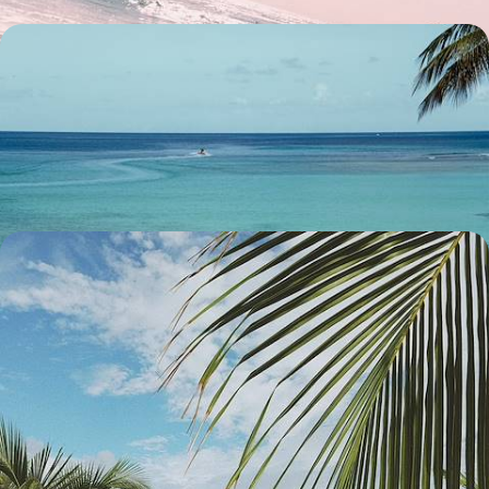
La Barbade et Antigua - Vibes tropicales, héritage
culturel et belles adresses
Passer d'une île à l'autre pour apprécier la pluralité des Antilles et leur
art de vivre élégant et décontracté
9 jours, de 5200 à 6900 €
Après La Barbade, Grenade - Deux îles pour une
romance sur sable fin
Main dans la main, passer d'une île à l'autre, d'une plage à l'autre, d'un
moment à l'autre dans la douceur des Caraïbes
10 jours, de 6000 à 7600 €
Toutes nos suggestions de voyages à la Barbade (3)