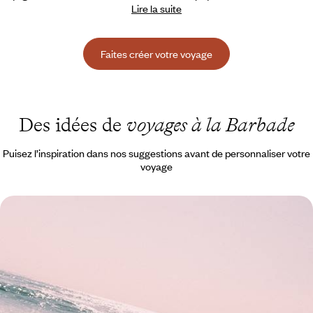
Lire la suite
Faites créer votre voyage
Des idées de
voyages à la Barbade
Puisez l’inspiration dans nos suggestions avant de personnaliser votre
voyage
La Barbade en villa privée - Les Caraïbes relax en
famille
Jouer les aventuriers sous les tropiques en accostant sur une île moins
connue des Caraïbes, une belle villa pour refuge
9 jours, de 2800 à 3500 €