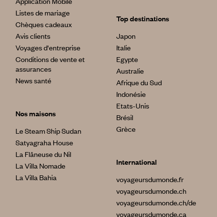
Application Mobile
Listes de mariage
Top destinations
Chèques cadeaux
Avis clients
Japon
Voyages d'entreprise
Italie
Conditions de vente et
Egypte
assurances
Australie
News santé
Afrique du Sud
Indonésie
Etats-Unis
Nos maisons
Brésil
Grèce
Le Steam Ship Sudan
Satyagraha House
La Flâneuse du Nil
International
La Villa Nomade
La Villa Bahia
voyageursdumonde.fr
voyageursdumonde.ch
voyageursdumonde.ch/de
voyageursdumonde.ca