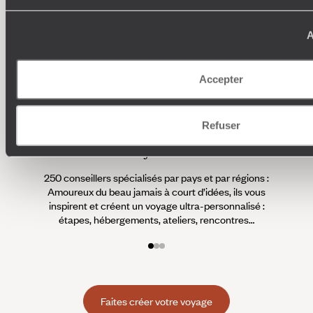
A
Accepter
Refuser
Où je veux
250 conseillers spécialisés par pays et par régions :
À 
Amoureux du beau jamais à court d’idées, ils vous
fran
inspirent et créent un voyage ultra-personnalisé :
suiven
étapes, hébergements, ateliers, rencontres…
Faites créer votre voyage