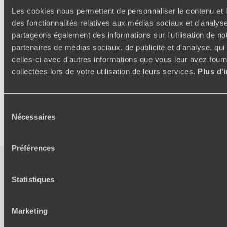
Les cookies nous permettent de personnaliser le contenu et l
Like
a friend
des fonctionnalités relatives aux médias sociaux et d'analyse
partageons également des informations sur l'utilisation de no
Un(e) habitant(e) des lieux propose une balade informelle,
partenaires de médias sociaux, de publicité et d'analyse, qu
adaptée à vos centres d’intérêt. Partageant conseils et
celles-ci avec d'autres informations que vous leur avez fourni
bonnes adresses, vous êtes informé sur les mœurs locales.
collectées lors de votre utilisation de leurs services.
Plus d'
Un moment décontracté et enrichissant.
Sélection
Nécessaires
du
consentement
Préférences
L’esprit
Voyageurs du
Statistiques
Monde
Marketing
Voyager en toute liberté selon ses envies,
ses idées, ses passions