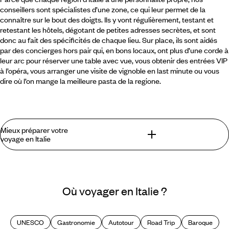
conseillers sont spécialistes d’une zone, ce qui leur permet de la
connaître sur le bout des doigts. Ils y vont régulièrement, testant et
retestant les hôtels, dégotant de petites adresses secrètes, et sont
donc au fait des spécificités de chaque lieu. Sur place, ils sont aidés
par des concierges hors pair qui, en bons locaux, ont plus d’une corde à
leur arc pour réserver une table avec vue, vous obtenir des entrées VIP
à l’opéra, vous arranger une visite de vignoble en last minute ou vous
dire où l’on mange la meilleure pasta de la regione.
Mieux préparer votre
voyage en Italie
Ce que l’on trouve lors d’un voyage en Italie
que l’on ne trouve pas ailleurs :
Où voyager en Italie ?
Le plaisir de vivre à son rythme, en savourant un bon café au
soleil, en se promenant parmi des richesses artistiques en
UNESCO
Gastronomie
Autotour
Road Trip
Baroque
tout genre, en se laissant guider uniquement par ses envies,