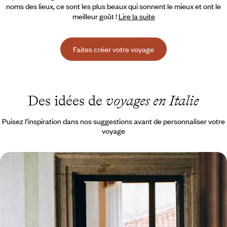
noms des lieux, ce sont les plus beaux qui sonnent le mieux et ont le
meilleur goût !
Lire la suite
Faites créer votre voyage
Des idées de
voyages en Italie
Puisez l’inspiration dans nos suggestions avant de personnaliser votre
voyage
Venise loin des clichés - Du Cannaregio à l'île de
Mazzorbo
Séjourner dans un palazzo du XVIe en plein Cannaregio puis dans un
refuge intimiste au cœur du vignoble insulaire de Mazzorbo : le privilège
de vivre la vera Venezia