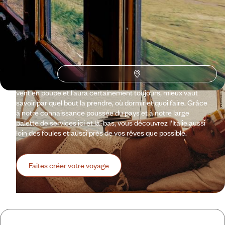
Voyageurs
en Italie
?
Pour mener en Italie la véritable Dolce Vita, mieux vaut savoir
où aller et à quel moment y aller. Parce que Rome et le
Colisée, parce que la volupté de Florence au bord de l’Arno,
parce que les Pouilles et leurs terroirs merveilleux, parce que
Venise l’éternelle, parce que Naples et son esprit rebelle,
parce que la lumière de Palerme… Parce que la botte a le
vent en poupe et l’aura certainement toujours, mieux vaut
savoir par quel bout la prendre, où dormir et quoi faire. Grâce
à notre connaissance poussée du pays et à notre large
palette de services ici et là-bas, vous découvrez l’Italie aussi
loin des foules et aussi près de vos rêves que possible.
Faites créer votre voyage