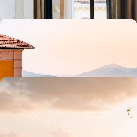
4 jours, de 1700 à 2200 €
Naples et la péninsule de Sorrente - Escapade
italienne avec les bambini
Dans la douceur de l'Italie du Sud, vivre – en liberté et tous ensemble –
les beaux contrastes du golfo di Napoli
6 jours, de 1600 à 2100 €
L'Ombrie révélée - Hors des radars, l'Italie de tous
les arts
Aborder une région fière et discrète dont l’histoire, les arts, la
gastronomie et les paysages la placent sur le devant de la scène
italienne
8 jours, de 2300 à 3000 €