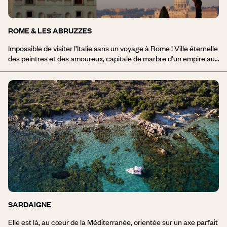
un plateau calcaire qui descend doucement vers une péninsule
plate et quasi déserte : les Murges.
ROME & LES ABRUZZES
Impossible de visiter l’Italie sans un voyage à Rome ! Ville éternelle
des peintres et des amoureux, capitale de marbre d’un empire aux
frontières illimitées, Rome est pourtant restée une ville à taille
humaine, parsemée de parcs et de jardins ombragés, de placettes
aux fontaines joyeuses et aux échoppes volubiles. Autour du mont
Palatin qui vit s’affronter Romulus et Remus, les fameuses sept
collines sont riches de vestiges antiques et il est aisé d’imaginer la
vie tumultueuse du temps des Césars. Un voyage dans les
Abruzzes séduira les amoureux de la nature. Pittoresques villages
médiévaux, lacs d’altitude, pâturages, plages de sable fin, pistes
de ski et patrimoine méconnu en font une destination de choix,
loin des sentiers battus.
SARDAIGNE
Elle est là, au cœur de la Méditerranée, orientée sur un axe parfait