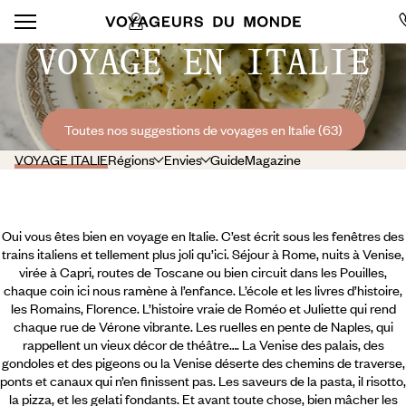
VOYAGE EN ITALIE
Toutes nos suggestions de voyages en Italie (63)
VOYAGE ITALIE
Régions
Envies
Guide
Magazine
Oui vous êtes bien en voyage en Italie. C’est écrit sous les fenêtres des
trains italiens et tellement plus joli qu’ici. Séjour à Rome, nuits à Venise,
virée à Capri, routes de Toscane ou bien circuit dans les Pouilles,
chaque coin ici nous ramène à l’enfance. L’école et les livres d’histoire,
les Romains, Florence. L’histoire vraie de Roméo et Juliette qui rend
chaque rue de Vérone vibrante. Les ruelles en pente de Naples, qui
rappellent un vieux décor de théâtre…. La Venise des palais, des
gondoles et des pigeons ou la Venise déserte des chemins de traverse,
ponts et canaux qui n’en finissent pas.
Les saveurs de la pasta, il risotto,
la pizza, et les gelati fondants. Et avant toute chose, bien mâcher les