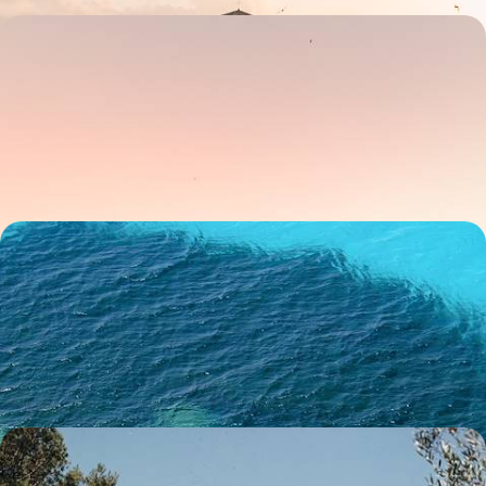
Au Sud, une Italie plus confidentielle - La Calabre
tout en nuances
Sillonner la pointe de la botte, de villages pittoresques en escales
gourmandes, bien loin des foules
9 jours, de 2100 à 2900 €
L'île de Favignana et Palerme - Au large de la Sicile,
la douceur des Égades
Quelques jours dans l'intimité et le magnétisme d'un archipel méconnu
et serein, Favignana pour séduisant port d'attache
8 jours, de 2200 à 2800 €
Pouilles des villes, Pouilles des champs - Arrière-
pays, trulli & tutti quanti