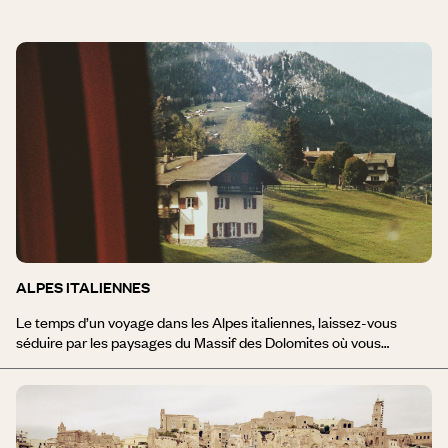
ALPES ITALIENNES
Le temps d’un voyage dans les Alpes italiennes, laissez-vous
séduire par les paysages du Massif des Dolomites où vous
pourrez randonner l’été et skier l’hiver – Madonna di Campiglio,
Ortisei et Cortina d'Ampezzo comptent parmi les stations les plus
connues. Entre Piémont et Val d'Aoste, le Grand Paradis, autre
grand massif des Alpes italiennes, est l'un des parcs naturels les
plus emblématiques d'Italie. Vallées secrètes, anciens chemins