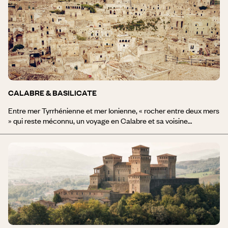
muletiers, pâturages alpins, forêts de mélèzes et de sapins et
villages typiques regroupés autour de leurs clochers : un rêve de
montagne d'antan. Turin, la capitale piémontaise, séduit par son
riche patrimoine et sa gastronomie typique. Plus au sud, la région
des Langhe conjugue vignobles vallonnés et jolis bourgs perchés,
avec là encore de biens jolies choses côté terroir.
CALABRE & BASILICATE
Entre mer Tyrrhénienne et mer Ionienne, « rocher entre deux mers
» qui reste méconnu, un voyage en Calabre et sa voisine
Basilicate offre de nombreux centres d’intérêt : pittoresques
villages perchés, plateaux lunaires, littoral découpé, parcs
naturels verdoyants, lacs de montagne…Mais le plus beau visage
de cette région préservée reste la gentillesse spontanée et la
fierté de traditions encore intactes. Ultime terre continentale
avant la Sicile, une visite de la Calabre et de la Basilicate séduira
les voyageurs en quête d’une Italie gorgée de soleil et
d’authenticité.