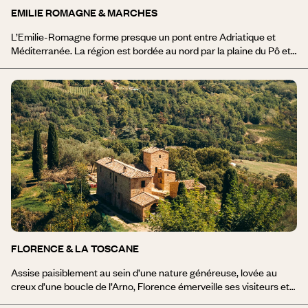
EMILIE ROMAGNE & MARCHES
L’Emilie-Romagne forme presque un pont entre Adriatique et
Méditerranée. La région est bordée au nord par la plaine du Pô et
au sud par le relief des Apennins. On la dit fertile et tempérée,
raison pour laquelle ont poussé aussi bien de magnifiques cités
d’artistes et d’érudits (Parme, Bologne, Ravenne ou Ferrare) qu’un
terroir qui a fait la renommée gastronomique d’un pays entier,
incarné par le jambon de Parme, le parmesan ou encore le
vinaigre de Modène. Au sud-est, un voyage dans les Marches
mise sur la diversité, entre ouest montagneux et littoral adriatique,
collines boisées et villes médiévales, grottes karstiques et
vignobles discrets. Une Italie hors des sentiers battus !
FLORENCE & LA TOSCANE
Assise paisiblement au sein d’une nature généreuse, lovée au
creux d’une boucle de l’Arno, Florence émerveille ses visiteurs et
inspire les plus grands artistes, au point d’avoir elle-même initié un