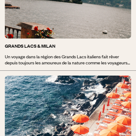
ouvre également les portes d’une région suspendue. Un littoral
escarpé, cousu de villages de pêcheurs et de criques sauvages.
Parmi eux, Portofino incarne le glamour à l’italienne. Un port de
poche lové au creux d’une anse aux mensurations parfaites, des
maisons de pêcheurs aux couleurs vives, de beaux yachts
amarrés face à de luxueuses villas. Un décor idéal pour imaginer
sa propre dolce vita.
GRANDS LACS & MILAN
Un voyage dans la région des Grands Lacs italiens fait rêver
depuis toujours les amoureux de la nature comme les voyageurs
esthètes en quête de raffinement. La région des lacs est une
destination idéale pour un voyage en Italie du Nord. Si elle s’étire
géographiquement sur plusieurs régions regroupant une vingtaine
de lacs, trois d’entre eux tirent véritablement leur épingle du jeu :
le lac Majeur, le lac de Côme et le lac de Garde. Situés aux pieds
des Alpes, ils sont pour la plupart d’origine glaciaire mais
bénéficient d’une douceur méditerranéenne qui fait leur succès
depuis l’Antiquité. Autour, la Lombardie multiplie les séductions,
de la capitale du style italien, Milan, au charme provincial de
Bergame ou Mantoue, avec pour fil conducteur une gastronomie
de haute volée.