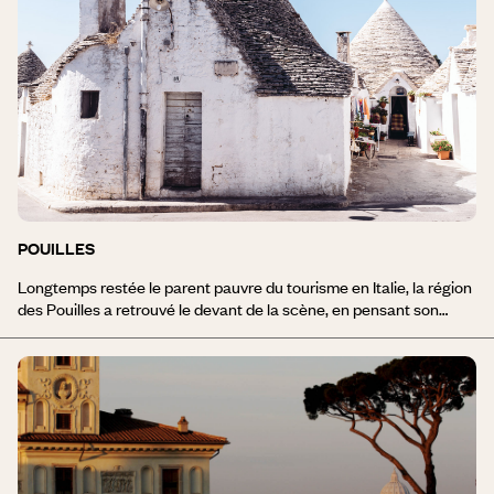
pour en percer les secrets, s’aventurer dans ses forêts de
châtaigniers, humer l’air frais des rivières, s’attarder dans ses
villages de pierre, goûter aux saveurs de son terroir. Alors, se
révèle un voyage sincère et saisissant.
POUILLES
Longtemps restée le parent pauvre du tourisme en Italie, la région
des Pouilles a retrouvé le devant de la scène, en pensant son
accueil dans le souci de l’environnement et le respect de
l’architecture. Amateurs d’adresses de charme, vous serez
comblés par un voyage dans les Pouilles, cette région du sud de
l’Italie enserrée par la mer Adriatique d’un côté et la mer Ionienne
de l’autre, plus sauvage et tout de même moins touristique que le
reste du pays – à condition de savoir où aller. L’arrière de la botte
italienne, armée de l’éperon rocheux du Gargano, est ourlée d’une
plage à l’infini qui encadre une plaine fertile, le Tavoliere di Puglia,