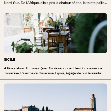
Nord-Sud. De l’Afrique, elle a pris la chaleur sèche, la teinte paille
de savane dont elle tapisse ses montagnes au sud, les oliviers
centenaires, et des falaises dignes de la faille du rift. De l’Europe,
la douceur, les lumières, la courbe de ses formes, ses villages
blonds de pierre et de tuiles. Cernée d’eau, la Sardaigne se dévoile
aussi au fil de ses plages uniques : des rochers-sculptures
dessinés par le vent, un sable si blanc qu’on se croirait aux
antipodes, et une eau si turquoise que le bleu du ciel en rajoute.
SICILE
A l’évocation d’un voyage en Sicile répondent les doux noms de
Taormine, Palerme ou Syracuse, Lipari, Agrigente ou Selinunte.
Autant de noms qui roulent sur la langue depuis la nuit des temps.
Comme celui d’Aréthuse, la jolie nymphe qui, poursuivie par un
amoureux transi - un bon parti pourtant, c’était le dieu de la rivière
Alphée - s’enfuit jusqu’en Sicile. Artémis l’aida, solution radicale à
la manière des dieux grecs : il la changea en fontaine. Elle est
toujours là, Aréthuse ; on peut la voir à Syracuse, un peu d’eau
douce sur cette île aride, brute et rêche, jaune comme le soleil qui