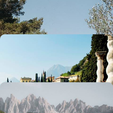
Aborder par son art de vivre et son terroir inspirants l’une des plus
séduisantes régions d’Italie – viva la Puglia!
11 jours, de 2800 à 3700 €
De Milan aux Grands Lacs - Au bord de l’eau, en
adresses actuelles
Des Navigli milanais aux lacs d’Orta et de Côme, jouer la carte de l'Italie
de l'eau aux beaux jours
8 jours, de 2900 à 3900 €
Avec les bambini dans le Nord de l’Italie -
Aventures ensoleillées dans les Dolomites
Aux beaux jours, déconnecter tous ensemble dans des paysages à
grand spectacle, entre douceur italienne et influences autrichiennes