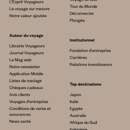
L’Esprit Voyageurs
Sextianto vous offre l’authenticité d’un lieu rare au cœur du
Tour du Monde
Le voyage sur mesure
poumon vert de l’Italie que sont les Abruzzes.
Déconnecter
Notre valeur ajoutée
Plongée
Cette année l'Italie est à l'honneur; elle fait partie de notre
Top 10 des pays à visiter en 2024. Découvrez la liste
complète des
destinations où partir en 2024
.
Autour du voyage
Institutionnel
Librairie Voyageurs
Fondation d'entreprise
Journal Voyageurs
Carrières
Le Mag web
Relations investisseurs
Notre newsletter
Application Mobile
Listes de mariage
Top destinations
Chèques cadeaux
Avis clients
Japon
Voyages d'entreprise
Italie
Conditions de vente et
Egypte
assurances
Australie
News santé
Afrique du Sud
Indonésie