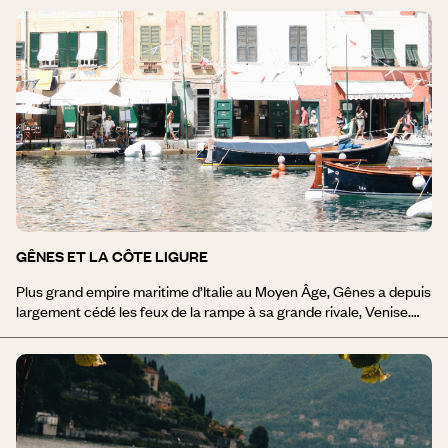
mouvement culturel exceptionnel qui conquit l’Europe en
quelques années et en modifia durablement la philosophie : la
Renaissance. Son histoire est intimement liée à celle de la famille
Médicis qui y invita Dante, Pétrarque, Michel-Ange, Botticelli…
pour la plus grande gloire de la ville. Autour, la Toscane déroule
ses collines ondulées et ses hameaux perchés, ses réalisations
artistiques et ses vignobles d’exception, mais aussi des recoins
discrets encore hors des radars, à l’ombre des cyprès. Il existe
mille façons de voyager en Toscane.
GÊNES ET LA CÔTE LIGURE
Plus grand empire maritime d’Italie au Moyen Âge, Gênes a depuis
largement cédé les feux de la rampe à sa grande rivale, Venise.
Pourtant, malgré l’impact fort de la période industrielle, ce grand
port méditerranéen gagne à être connu. En son centre historique,
la ville cache des trésors médiévaux : églises baroques et anciens
palais qui racontent des siècles d’Histoire. A découvrir également,
le musée de la Mer, plus grand musée du pays dédié au monde
maritime. Tournée vers la Grande Bleue, la capitale de la Ligurie