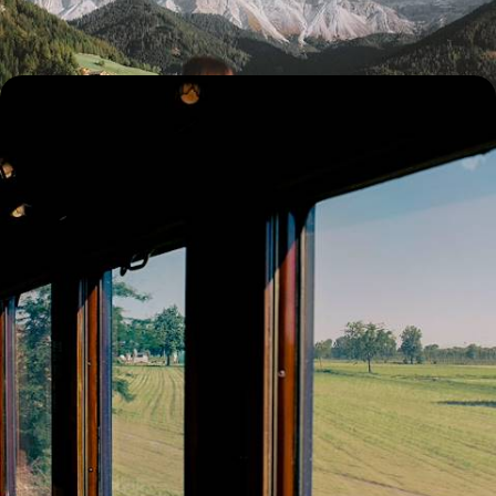
12 jours, de 3000 à 4200 €
En train, des grandes cités italiennes jusqu’à la Sicile
- Une épopée à travers l’Italie dell’Arte
Délaisser la voiture pour aller en train tout confort, de ville en ville et du
nord au sud, à la rencontre d'une Italie passionnante
16 jours, de 5700 à 7000 €
Toutes nos suggestions de voyages en Italie (63)
Pourquoi partir avec