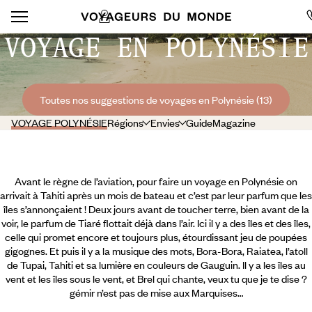
VOYAGE EN POLYNÉSIE
Toutes nos suggestions de voyages en Polynésie (13)
VOYAGE POLYNÉSIE
Régions
Envies
Guide
Magazine
Avant le règne de l’aviation, pour faire un voyage en Polynésie on
arrivait à Tahiti après un mois de bateau et c’est par leur parfum que les
îles s’annonçaient ! Deux jours avant de toucher terre, bien avant de la
voir, le parfum de Tiaré flottait déjà dans l’air. Ici il y a des îles et des îles,
celle qui promet encore et toujours plus, étourdissant jeu de poupées
gigognes. Et puis il y a la musique des mots, Bora-Bora, Raiatea, l’atoll
de Tupai, Tahiti et sa lumière en couleurs de Gauguin. Il y a les îles au
vent et les îles sous le vent, et Brel qui chante, veux tu que je te dise ?
gémir n’est pas de mise aux Marquises…