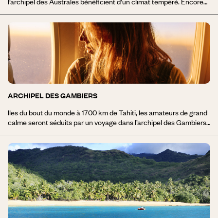
l’archipel des Australes bénéficient d’un climat tempéré. Encore
peu fréquentées par les touristes, on ne visite pas les Australes
pour séjourner dans de grands hôtels de luxe, car il n’en n’existe
pas. Pendant votre séjour dans l’archipel des Australes, vous êtes
reçu chez l’habitant en toute simplicité et vous avez ainsi le
privilège de vivre la Polynésie comme un Polynésien. On vient à
Rurutu notamment pour observer les baleines à bosse pendant
l’hiver austral de juillet à octobre. L’île la plus visitée est : Rurutu.
ARCHIPEL DES GAMBIERS
Iles du bout du monde à 1700 km de Tahiti, les amateurs de grand
calme seront séduits par un voyage dans l’archipel des Gambiers,
le moins visité de Polynésie en raison de son éloignement et du
peu de liaisons aériennes reliant Papeete à Mangareva.
Perliculture et exploitation de la nacre comptent parmi les
principales ressources économiques de ces îles. Mangareva, l’île
principale de l’archipel et berceau du catholicisme de la Polynésie
au 18e siècle, regorge d’un patrimoine historique unique avec ses
vestiges d’anciens édifices religieux. Une zone étant encore
relativement vierge de touristes, où pensions de famille et
chambres d’hôte constituent encore à ce jour l’unique type