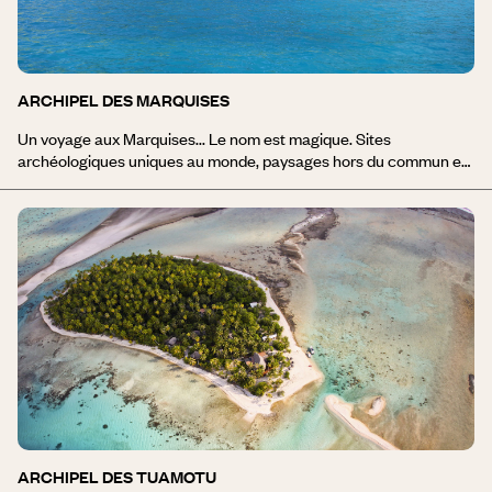
d’hébergement.
ARCHIPEL DES MARQUISES
Un voyage aux Marquises... Le nom est magique. Sites
archéologiques uniques au monde, paysages hors du commun et
artisanat varié, à quatre heures de vol de Tahiti, cet archipel n’a
rien de commun avec les autres archipels polynésiens. Dépourvus
de lagons, les paysages marquisiens sont constitués de côtes
déchiquetées et découvrent baies, caps, pointes rocheuses et
falaises… Il s’agit d’une destination “à part” et “magique” à forte
valeur ajoutée culturelle, tout le monde en revient émerveillé. Les
îles de cet archipel sont : Nuku-Hiva | Hiva-Oa | Ua-Pou | Ua-Huka
| Tahuata | Fatu-Hiva.
ARCHIPEL DES TUAMOTU