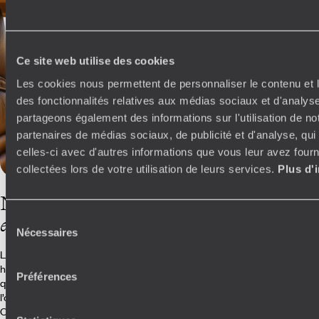
Polynésie ?
Ce site web utilise des cookies
Les cookies nous permettent de personnaliser le contenu et l
des fonctionnalités relatives aux médias sociaux et d'analyse
partageons également des informations sur l'utilisation de no
partenaires de médias sociaux, de publicité et d'analyse, qu
celles-ci avec d'autres informations que vous leur avez fourni
collectées lors de votre utilisation de leurs services.
Plus d'
Nos conseillers
Sélection
en Polynésie
Nécessaires
du
consentement
La Polynésie, ce sont des îles, beaucoup d’îles, avec chacune une
histoire, une réalité, une singularité. Lesquelles visiter ? Voici un sujet
Préférences
qui passionne nos spécialistes. Et bien d’autres questions cruciales si
l’on veut faire un voyage en Polynésie qui nous ressemble : où plonger ?
Où dîner ? Où trouver de jolis souvenirs locaux ? Quant aux hôtels, ils