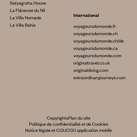
Satyagraha House
La Flâneuse du Nil
International
La Villa Nomade
La Villa Bahia
voyageursdumonde.fr
voyageursdumonde.ch
voyageursdumonde.ch/de
voyageursdumonde.ca
voyageursdumonde.com
originaltravel.co.uk
originaldiving.com
extraordinaryjourneys.com
Copyrights
Plan du site
Politique de confidentialité et de Cookies
Notice légale et CGU
CGU application mobile