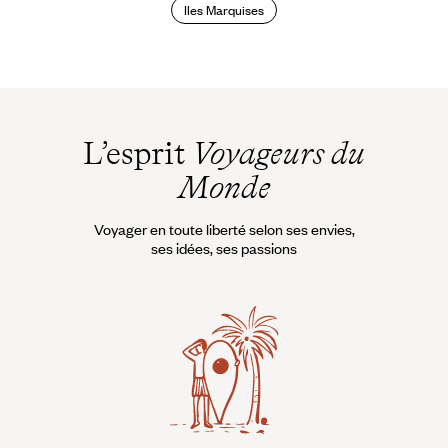
artisanat riche : sculptures sur pierre ou sur bois, bijoux
Iles Marquises
autour de la nacre, du coquillage, de la perle, des sites
archéologiques uniques. Les Polynésiens vivent en harmonie
avec la nature et utilisent ses produits dans leur quotidien
qu’il s’agisse de la nourriture, des soins, de la construction
des maisons. Ensuite, chaque île possède sa propre identité
et nous avons dressé leur profil en page 5. La rencontre
L’esprit
Voyageurs du
avec les locaux est très facile et se fait le plus naturellement
du monde. C’est une destination de luxe mais sans chichis,
Monde
on se tutoie partout et l’accueil est chaleureux.
Voyager en toute liberté selon ses envies,
Pour quel voyageur ?
ses idées, ses passions
A deux, un voyage en Polynésie est la destination exotique
idéale avec le lagon pour décor, une hôtellerie de qualité, de
nombreux spas, les perles à offrir ! Entre amis, en famille :
louer un bungalow de 4 à 6 personnes baisse le coût du
voyage. Profitez de tous les plaisirs gratuits : baignade,
kayak, masque et le tuba, exploration de la faune sous
marine, de la forêt et de la montagne, à pied ou à vélo.
Sachant qu’il n’y quasiment pas de vie nocturne sur place, on
aimera l’aspect détente, la possibilité de privatiser de petits