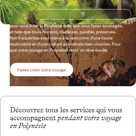
farine qui nous suit parfois depuis l’enfance, ou qui est
apparu plus tard, à la faveur d’une rencontre. Et parce que
nous savons qu’il n’y a rien de plus triste qu’un rêve déçu,
nous faisons chez Voyageurs tout ce qui est en notre pouvoir
pour vous livrer la Polynésie telle que vous l’avez envisagée,
et telle que nous l’aimons. Radieuse, paisible, préservée.
Notre expertise vous mène à la rencontre d’une faune
multicolore et d’une culture ancestrale bien vivantes. Pour
que votre voyage en Polynésie reste un rêve éveillé.
Faites créer votre voyage
Découvrez tous les services qui vous
accompagnent
pendant votre voyage
en Polynésie