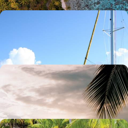
Seuls en Polynésie - Lagons de rêve et croisière en
catamaran privé
Au gré d’adresses confidentielles et d’îles secrètes, une robinsonnade
à contre-courant, la tranquillité pour fil rouge
13 jours, de 7100 à 10000 €
Tête-à-tête polynésien en refuges d'exception -
Motus, cocoteraies et sable rose
Après Tahiti, rejoindre deux îlots coralliens cultivant dans l'intimité un
luxe tout en décontraction
12 jours, de 7200 à 10000 €
De Venice Beach au Brando - Après Los Angeles, le