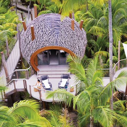
rêve polynésien
En chemin vers les îles polynésiennes, profiter d'un stop à L.A., entre
détente et démesure
15 jours, de 8600 à 12300 €
Toutes nos suggestions de voyages en Polynésie (13)
Pourquoi partir avec
Voyageurs
en Polynésie
?
La Polynésie fait écho à bien des rêves. De paradis. De
déconnexion pure. Un imaginaire tout en lagons et en sable