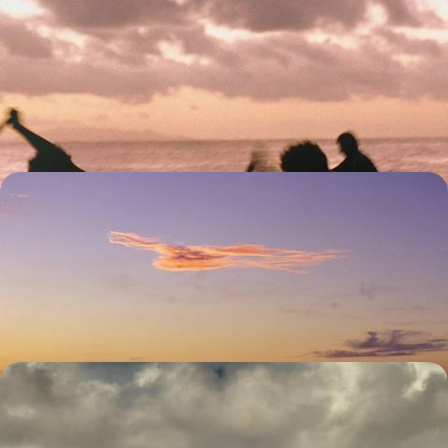
La Polynésie comme chez soi - Tous ensemble en
villas privées
Tahiti, Moorea, Bora Bora : en famille – de sang ou de cœur –, une base
et un véhicule sur chaque île pour vivre la Polynésie à son rythme
16 jours, de 5300 à 7500 €
À deux sous les palmiers - La Polynésie pour
voyage de noces
Tahiti, Moorea, Raiatea et Bora Bora, quatre îles pour un voyage de
noces mythique
14 jours, de 5400 à 7600 €
Australes, Tuamotu, Marquises - Grand bain de
culture polynésienne
S'affranchir des foules et opter pour une Polynésie plus culturelle, au fil