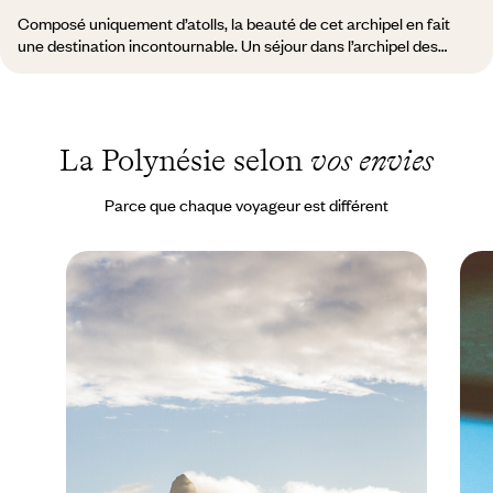
Composé uniquement d’atolls, la beauté de cet archipel en fait
une destination incontournable. Un séjour dans l’archipel des
Tuamotu fait le bonheur des voyageurs par ses plages, ses sites
de plongée et ses fermes perlières. Vous êtes ici dans un
environnement “carte postale”. Les îles les plus faciles d’accès sur
cet archipel sont : Rangiroa | Tikehau | Manihi | Fakarava.
La Polynésie selon
vos envies
Parce que chaque voyageur est différent