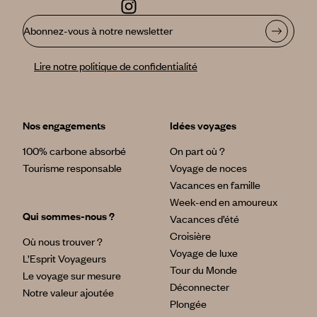
exotiques privatifs, ou avec vue plongeante sur le lagon,
découvrez les soins traditionnels polynésiens dans les
Abonnez-vous à notre newsletter
nombreux spas proposés au fil de nos pages.
Aborder les îles en bateau :
Lire notre politique de confidentialité
En pirogue, à bord d’un catamaran, en yachting sur des
bateaux de moins de 40 cabines ou en formule plus
aventurière à bord du mythique cargo l’Aranui 3, vivez une
expérience inoubliable en abordant les îles par la mer.
Nos engagements
Idées voyages
Baleines et tortues de mer :
Entre juillet et octobre, découvrez le majestueux ballet des
100% carbone absorbé
On part où ?
baleines à bosse à Rurutu avec de simples palmes, masque
Tourisme responsable
Voyage de noces
et tuba ! Nagez parmi les tortues dans le lagon de
Moorea
ou
dans le lagon d’un hôtel de
Bora Bora
.
Vacances en famille
Week-end en amoureux
Qui sommes-nous ?
Vacances d’été
Croisière
Où nous trouver ?
Voyage de luxe
L’Esprit Voyageurs
Tour du Monde
Le voyage sur mesure
Déconnecter
Notre valeur ajoutée
Plongée