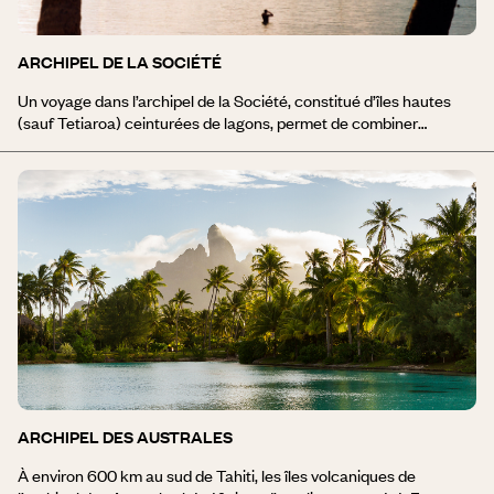
ARCHIPEL DE LA SOCIÉTÉ
Un voyage dans l’archipel de la Société, constitué d’îles hautes
(sauf Tetiaroa) ceinturées de lagons, permet de combiner
aisément visites culturelles, randonnées dans la montagne et les
vallées, sans échapper aux plaisirs de la baignade dans les eaux
turquoise. On commence souvent son voyage par quelques îles
de la Société car elles sont variées et riches en activités. Les îles
de cet archipel sont : Tahiti | Moorea | Huahine | Raiatea | Tahaa |
Maupiti | Bora Bora | Tetiaroa.
ARCHIPEL DES AUSTRALES
À environ 600 km au sud de Tahiti, les îles volcaniques de