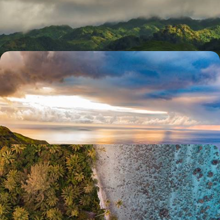
de trois archipels
17 jours, de 5000 à 7300 €
Croisière à bord de l’Aranui 5 - Des Marquises à
Bora Bora, la Polynésie autrement
Caboter d'île en île à bord d’un mythique cargo mixte pour une
approche authentique de la Polynésie
17 jours, de 6200 à 8700 €
Gambier, Société, Tuamotu, Marquises - Loin, très
loin, le bonheur polynésien
Quatre archipels, deux semaines complètes d'aventure : une envolée
poétique – et active – dans des terres exotiques préservées
18 jours, de 7600 à 9600 €