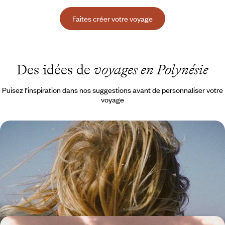
Faites créer votre voyage
Des idées de
voyages en Polynésie
Puisez l’inspiration dans nos suggestions avant de personnaliser votre
voyage
De Tahiti aux Tuamotu, la Polynésie en famille -
Poissons-clowns, lagons et lait de coco
Faire le plein de lumière à Tahiti puis Moorea, vivre d’amour et d’eau
(pas si) fraîche à Bora Bora, partir à l’aventure à Rangiroa
15 jours, de 4300 à 5800 €