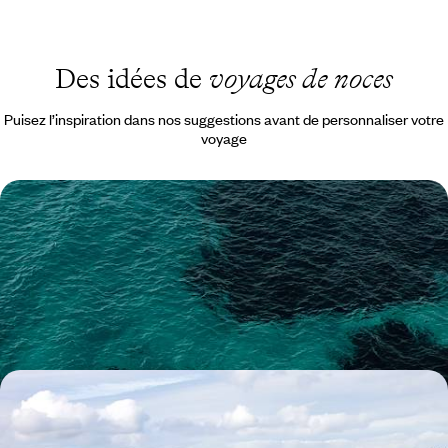
Des idées de
voyages de noces
Puisez l’inspiration dans nos suggestions avant de personnaliser votre
voyage
Une semaine dans les Éoliennes - L'Italie des îles et
des volcans
Loin des foules, explorer trois îles Éoliennes, le Stromboli en bonus, et
s'imprégner de l'atmosphère de cet archipel de légende(s)
8 jours, de 3300 à 4200 €
Tables primées et adresses de caractère - De
châteaux en manoirs, l'élégance à l'irlandaise