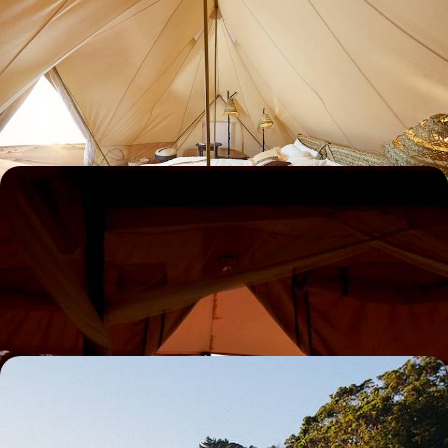
En tête-à-tête à Oman - Hôtels à part et nuits dans
le désert
En trois temps, découvrir toute la diversité des paysages omanais, de la
capitale aux montagnes
8 jours, de 5900 à 7800 €
Du Kenya sauvage aux Seychelles paradisiaques -
Idylle en deux temps
Célébrer votre love story à travers deux pays, des grands parcs
kenyans au sable des Seychelles
16 jours, de 7500 à 9200 €
Nouvelle-Zélande et Îles Cook - Au bout du
monde… le paradis !
Au fil de l'eau, vivre pleinement le monde kiwi avant de s’envoler pour