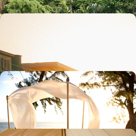
Sur le Nil - Hôtels de légende et croisière sur le
Steam Ship Sudan
Remonter lentement le fil du Nil à bord du Steam Ship Sudan, sur les
traces d'Agatha Christie
8 jours, de 5200 à 7000 €
La Réunion et Maurice - Noces d’exception dans
l’océan Indien
Pour une lune de miel ou un grand voyage à deux, une romance
itinérante à La Réunion et régénératrice à Maurice
13 jours, de 4800 à 6600 €