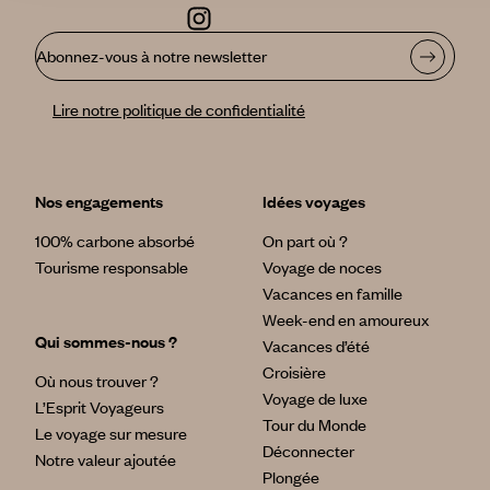
Faites votre Voyage de Noces, pas celui de
Abonnez-vous à notre newsletter
vos proches !
Tout le monde a un avis sur la question, tous vos proches
Lire notre politique de confidentialité
vous donneront leur destination inoubliable mais c’est vous
que ce voyage doit combler et ce qui compte n’est pas ce
que vos proches en penseront mais ce qui vous plait à tous
les deux. Il y a autant de Voyages de Noces possibles que de
Nos engagements
Idées voyages
mariage ! Le vôtre est unique !
100% carbone absorbé
On part où ?
Tourisme responsable
Voyage de noces
Vacances en famille
Week-end en amoureux
Qui sommes-nous ?
Vacances d’été
Croisière
Où nous trouver ?
Voyage de luxe
L’Esprit Voyageurs
Tour du Monde
Le voyage sur mesure
Déconnecter
Notre valeur ajoutée
Plongée