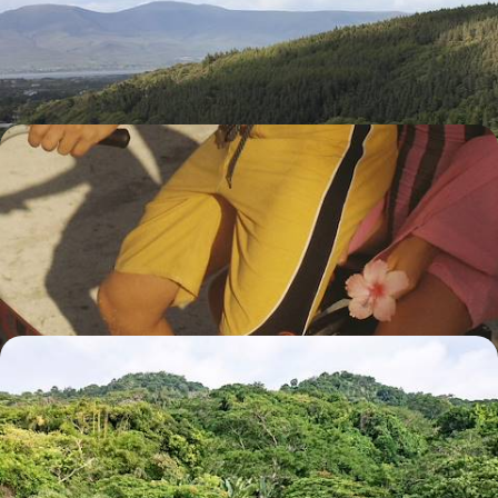
L’alternance de paysages à fort potentiel émotionnel et des plus beaux
hôtels de tradition
10 jours, de 3400 à 4600 €
Au Sri Lanka et aux Maldives - Art bouddhiste,
Ceylon tea et lagons idylliques
Les chefs-d’œuvre d’art des hautes terres du Sri Lanka, puis le
balnéaire plus plus des Maldives
13 jours, de 4700 à 6200 €
De Tananarive à l'île de Nosy Komba - Madagascar
en refuges choisis
Tananarive, la terre, les lémuriens et leur monde, quatre jours au bord
de l’eau : un voyage au diapason de la Grande Île
14 jours, de 6900 à 8500 €