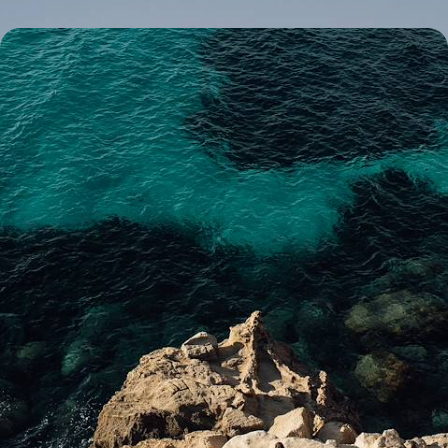
Une semaine dans les Éoliennes - L'Italie des îles et
des volcans
Loin des foules, explorer trois îles Éoliennes, le Stromboli en bonus, et
s'imprégner de l'atmosphère de cet archipel de légende(s)
8 jours, de 3300 à 4200 €
Toutes nos suggestions de voyages Sicile (11)
Le Guide
Sicile
Conseils pratiques, témoignages et inspirations pour bien préparer son
voyage