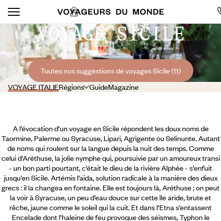
VOYAGE SICILE
Toutes nos suggestions de voyages Sicile (11)
VOYAGE ITALIE
Régions
Guide
Magazine
A l’évocation d’un voyage en Sicile répondent les doux noms de
Taormine, Palerme ou Syracuse, Lipari, Agrigente ou Selinunte. Autant
de noms qui roulent sur la langue depuis la nuit des temps. Comme
celui d’Aréthuse, la jolie nymphe qui, poursuivie par un amoureux transi
- un bon parti pourtant, c’était le dieu de la rivière Alphée - s’enfuit
jusqu’en Sicile. Artémis l’aida, solution radicale à la manière des dieux
grecs : il la changea en fontaine. Elle est toujours là, Aréthuse ; on peut
la voir à Syracuse, un peu d’eau douce sur cette île aride, brute et
rêche, jaune comme le soleil qui la cuit.
Et dans l’Etna s’entassent
Encelade dont l’haleine de feu provoque des séismes, Typhon le