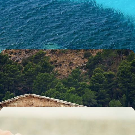
L'île de Favignana et Palerme - Au large de la Sicile,
la douceur des Égades
Quelques jours dans l'intimité et le magnétisme d'un archipel méconnu
et serein, Favignana pour séduisant port d'attache
8 jours, de 2200 à 2800 €
De Palerme aux pentes de l'Etna - Le grand tour de
la Sicile
La vieille pierre, les vignes, le volcan, les eaux claires : un périple
complet à travers la Sicile
13 jours, de 2700 à 3700 €
Road-trip foodie sous le soleil de Sicile - Des
marchés de Palerme aux vignobles de l'Etna
Croquer la Sicile à pleines dents lors d'un voyage hédoniste vous