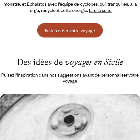
monstre, et Ephaïstos avec l’équipe de cyclopes, qui, tranquilles, à la
forge, recyclent cette énergie.
Lire la suite
Faites créer votre voyage
Des idées de
voyages en Sicile
Puisez l’inspiration dans nos suggestions avant de personnaliser votre
voyage
Raguse, Syracuse et Taormine - À l'est, trois belles
siciliennes
Un road-trip plein de séductions dans l’est de la Sicile, autour de trois
hôtels de caractère
7 jours, de 1800 à 2600 €