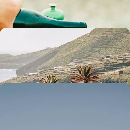
menant au plus près des terroirs et de ceux qui les font
10 jours, de 2800 à 3800 €
Palerme et l'île secrète de Pantelleria - Une Sicile à
part
De la beauté volcanique et méconnue de Pantelleria à l'énergie
vibrante de Palerme, un duo captivant tout en nuances
8 jours, de 3100 à 4200 €
L’Italie volcanique avec des ados - Du Vésuve au
Stromboli et à l’Etna, chaud devant !
Se frotter à la puissance de Vulcain en ralliant, aux côtés de
volcanologues francophones privés, les plus grands cratères italiens
10 jours, de 3100 à 3800 €