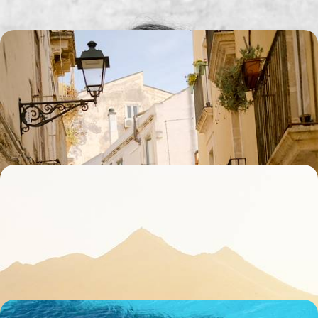
La Sicile versant ouest - Road-trip ensoleillé en
famille
Partir ensemble explorer l'ouest sicilien, de Palerme à la province de
Trapani, la mer toujours à portée de maillot
11 jours, de 2100 à 2800 €
Soleil d’hiver en Sicile - Quiétude des villes,
douceur des campagnes
(Re)découvrir la Sicile à contre-temps, sans les foules estivales, la
quiétude de l’île retrouvée
8 jours, de 2100 à 2800 €