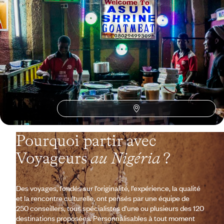
postes de l’Afrique
Aller où personne ne va, aux avant-postes du continent africain !
5 jours, de 3300 à 4500 €
Toutes nos suggestions de voyages au Nigéria (1)
Pourquoi partir avec
Voyageurs
au Nigéria
?
Des voyages, fondés sur l’originalité, l’expérience, la qualité
et la rencontre culturelle, ont pensés par une équipe de
250 conseillers, tous spécialistes d’une ou plusieurs des 120
destinations proposées. Personnalisables à tout moment