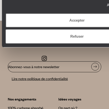
Faites créer votre voyage
A
Accepter
Refuser
Abonnez-vous à notre newsletter
Lire notre politique de confidentialité
Nos engagements
Idées voyages
100% carbone absorbé
On part où ?