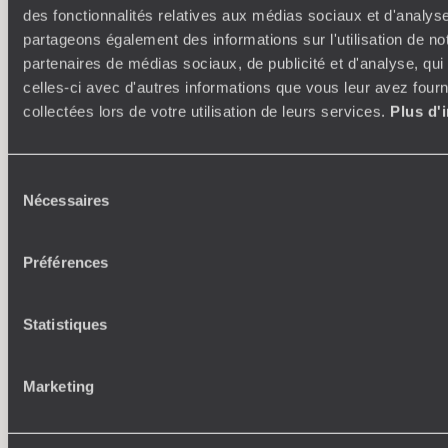
Voyager en toute liberté selon ses envies,
des fonctionnalités relatives aux médias sociaux et d'analyse
ses idées, ses passions
partageons également des informations sur l'utilisation de no
partenaires de médias sociaux, de publicité et d'analyse, qu
celles-ci avec d'autres informations que vous leur avez fourni
collectées lors de votre utilisation de leurs services.
Plus d'
Sélection
Nécessaires
du
consentement
Où je veux
Préférences
250 conseillers spécialisés par pays et par régions :
À 
Amoureux du beau jamais à court d’idées, ils vous
fran
inspirent et créent un voyage ultra-personnalisé :
suiven
Statistiques
étapes, hébergements, ateliers, rencontres…
Marketing