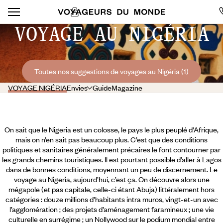
VOYAGE AU NIGÉRIA
Toutes nos suggestions de voyages au Nigéria (1)
VOYAGE NIGÉRIA
Envies
Guide
Magazine
On sait que le Nigeria est un colosse, le pays le plus peuplé d’Afrique,
mais on n’en sait pas beaucoup plus. C’est que des conditions
politiques et sanitaires généralement précaires le font contourner par
les grands chemins touristiques. Il est pourtant possible d’aller à Lagos
dans de bonnes conditions, moyennant un peu de discernement. Le
voyage au Nigeria, aujourd’hui, c’est ça. On découvre alors une
mégapole (et pas capitale, celle-ci étant Abuja) littéralement hors
catégories : douze millions d’habitants intra muros, vingt-et-un avec
l’agglomération ; des projets d’aménagement faramineux ;
une vie
culturelle en surrégime ; un Nollywood sur le podium mondial entre