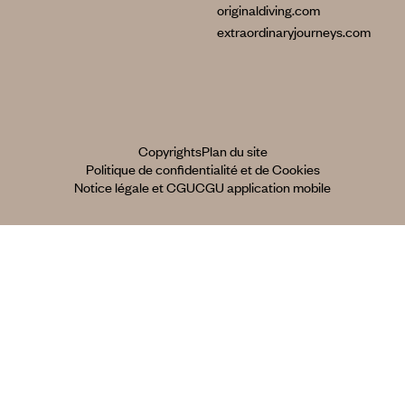
originaldiving.com
extraordinaryjourneys.com
Copyrights
Plan du site
Politique de confidentialité et de Cookies
Notice légale et CGU
CGU application mobile