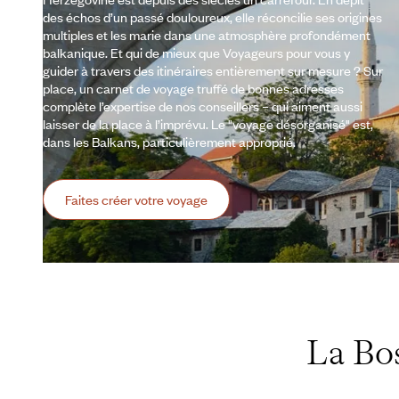
des échos d’un passé douloureux, elle réconcilie ses origines
multiples et les marie dans une atmosphère profondément
balkanique. Et qui de mieux que Voyageurs pour vous y
guider à travers des itinéraires entièrement sur mesure ? Sur
place, un carnet de voyage truffé de bonnes adresses
complète l’expertise de nos conseillers – qui aiment aussi
laisser de la place à l’imprévu. Le "voyage désorganisé" est,
dans les Balkans, particulièrement approprié.
Faites créer votre voyage
La Bo