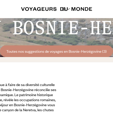
N BOSNIE-HE
Toutes nos suggestions de voyages en Bosnie-Herzégovine (3)
 à faire de sa diversité culturelle
la Bosnie-Herzégovine réconcilie ses
namique. Le patrimoine historique
re, révèle les occupations romaines,
 séjour en Bosnie-Herzégovine vous
e canyon de la Neretva,
les chutes