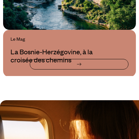
Le Mag
La Bosnie-Herzégovine, à la
croisée des chemins