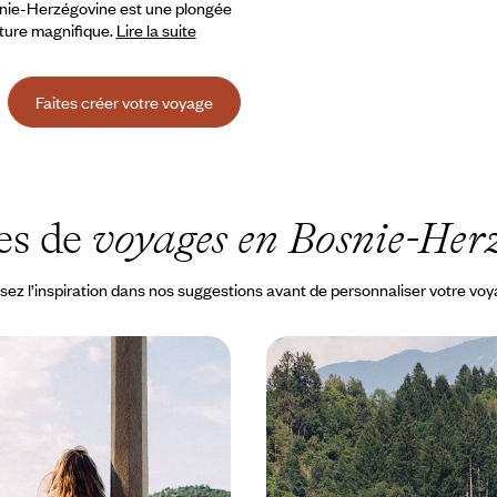
osnie-Herzégovine est une plongée
ature magnifique.
Lire la suite
Faites créer votre voyage
es de
voyages en Bosnie-Her
sez l’inspiration dans nos suggestions avant de personnaliser votre vo
sey - Sur les chemins du
Balkans Transit - Slovén
et de la Bosnie
Bosnie et Monténégro e
ténégro et la Bosnie, au volant et
Un road-trip à travers mer, mont
uête de patrimoine et de nature à
naturels, avec juste ce qu’il faut 
: un road-trip buissonnier
s’imprégner des Balkans