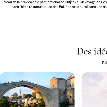
d'eau de la Kravica et le parc national de Sutjeska. Un voyage en B
dans l'histoire tumultueuse des Balkans mais aussi dans une n
Des idé
Pui
Bosnie-Herzégovine - Clochers et
Balkan Odis
minarets dans les Balkans
Monténégro 
Découvrir une incroyable richesse culturelle, née
Sillonner le Mon
de la rencontre des traditions chrétiennes, du
en liberté, en q
judaïsme et de l’islam
grand spectacle 