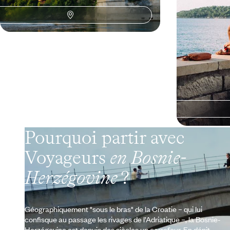
5 jours, de 1400 à 1800 €
10 jours, de 2200
Pourquoi partir avec
Voyageurs
en Bosnie-
Herzégovine
?
Géographiquement "sous le bras" de la Croatie – qui lui
confisque au passage les rivages de l’Adriatique –, la Bosnie-
Herzégovine est depuis des siècles un carrefour. En dépit