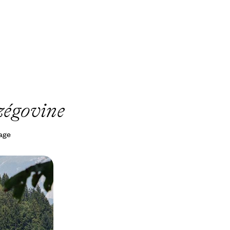
zégovine
yage
ie, Croatie,
n famille
agnes et parcs
d’histoire pour