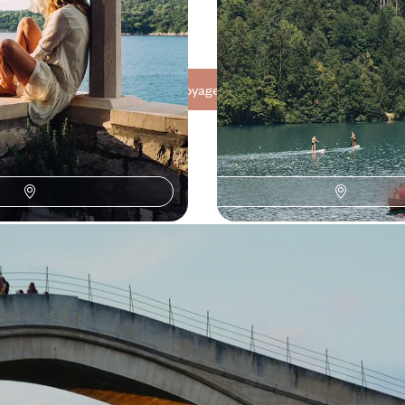
 à 2900 €
22 jours, de 4100 à 5500 €
Toutes nos suggestions de voyages en Bosnie-Herzégovine (3)