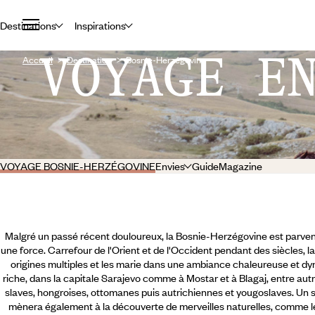
Destinations
Inspirations
VOYAGE E
Accueil
Destination
Bosnie-Herzégovine
VOYAGE BOSNIE-HERZÉGOVINE
Envies
Guide
Magazine
Malgré un passé récent douloureux, la Bosnie-Herzégovine est parvenue
une force. Carrefour de l'Orient et de l'Occident pendant des siècles, 
origines multiples et les marie dans une ambiance chaleureuse et dy
riche, dans la capitale Sarajevo comme à Mostar et à Blagaj, entre aut
slaves, hongroises, ottomanes puis autrichiennes et yougoslaves. Un
mènera également à la découverte de merveilles naturelles, comme l