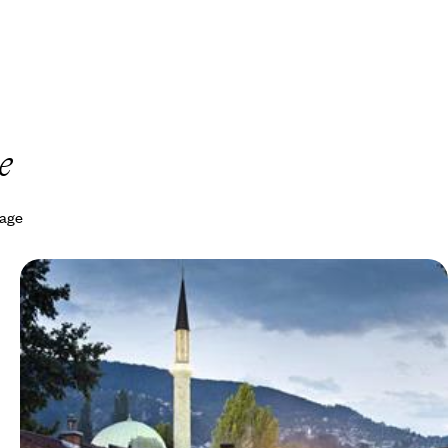
e
yage