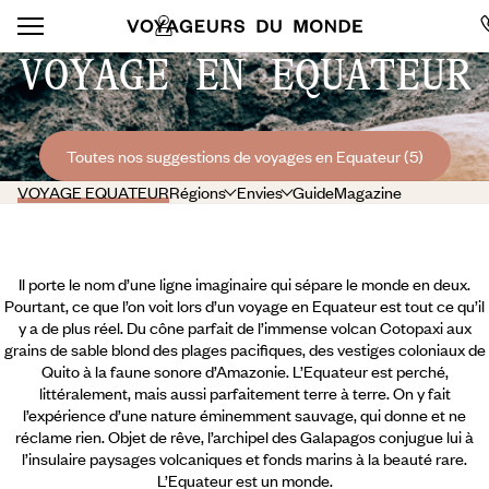
VOYAGE EN EQUATEUR
Toutes nos suggestions de voyages en Equateur (5)
VOYAGE EQUATEUR
Régions
Envies
Guide
Magazine
Il porte le nom d’une ligne imaginaire qui sépare le monde en deux.
Pourtant, ce que l’on voit lors d’un voyage en Equateur est tout ce qu’il
y a de plus réel. Du cône parfait de l’immense volcan Cotopaxi aux
grains de sable blond des plages pacifiques, des vestiges coloniaux de
Quito à la faune sonore d’Amazonie. L’Equateur est perché,
littéralement, mais aussi parfaitement terre à terre. On y fait
l’expérience d’une nature éminemment sauvage, qui donne et ne
réclame rien. Objet de rêve, l’archipel des Galapagos conjugue lui à
l’insulaire paysages volcaniques et fonds marins à la beauté rare.
L’Equateur est un monde.