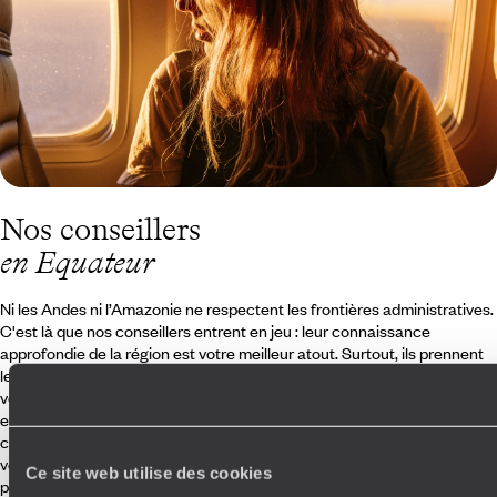
Nos conseillers
en Equateur
Ni les Andes ni l’Amazonie ne respectent les frontières administratives.
C'est là que nos conseillers entrent en jeu : leur connaissance
approfondie de la région est votre meilleur atout. Surtout, ils prennent
le temps de comprendre vos envies et vos besoins pour dessiner le
voyage en Équateur qui vous ressemble – temps de route, adresses,
expériences, bonnes tables. Relayés sur place par un réseau finement
choisi de fixeurs, amis et guides locaux, ils ne se contentent pas de
vous envoyer en Équateur : ils vous ouvrent véritablement les portes du
Ce site web utilise des cookies
pays. Vamos !