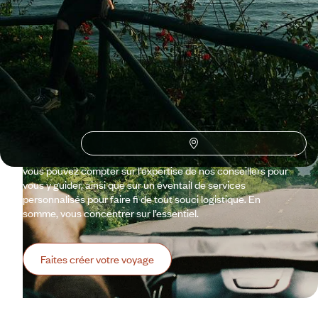
Pourquoi partir avec
Voyageurs
en Equateur
?
Il porte le nom d’une ligne imaginaire qui sépare le monde en
deux. Pourtant, l’Équateur est tout ce qu’il y a de plus réel.
Avec un pied dans chaque hémisphère, il a même de quoi
émerveiller. Des Andes à la côte Pacifique, des Galápagos à
l’Amazonie, ce petit pays fait le grand écart. Alors, par où
commencer ? Que vous voyagiez en solo, à deux ou en tribu,
vous pouvez compter sur l’expertise de nos conseillers pour
vous y guider, ainsi que sur un éventail de services
personnalisés pour faire fi de tout souci logistique. En
somme, vous concentrer sur l’essentiel.
Faites créer votre voyage