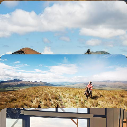
Au large de l'Équateur - Après Quito, les Galápagos
d’île en île
Faire escale sur trois îles des Galápagos, y jouer les explorateurs dans
la nature sauvage, rencontrer les tortues géantes
12 jours, de 5700 à 7300 €
L'Equateur grandeur nature - Des Andes aux îles
Galápagos
De villes coloniales en plateaux andins et jusqu'aux îles volcaniques : un
grand voyage pour saisir toute la diversité équatorienne
18 jours, de 6500 à 9000 €
Adresses d'initiés et nature en majesté - L'Equateur
confidentiel