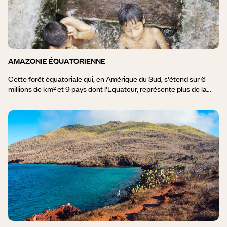
AMAZONIE ÉQUATORIENNE
Cette forêt équatoriale qui, en Amérique du Sud, s'étend sur 6
millions de km² et 9 pays dont l'Equateur, représente plus de la
moitié des forêts tropicales de la planète; son écosystème est
très riche et très diversifié. Pendant votre séjour en Amazonie,
vous naviguerez en pirogue sur le Rio Napo, au cœur de la forêt
humide. Balades à pied, rencontres avec des communautés
indigènes, découverte de la faune et de la flore. Les lodges sont
installés le long du fleuve et parfois sur des îles isolées dont les
contours disparaissent parfois dans la brume matinale.
Confortables et parfaitement intégrés au milieu ambiant, les
lodges amazoniens sont très impliqués dans une démarche ethno
et écolo responsable.