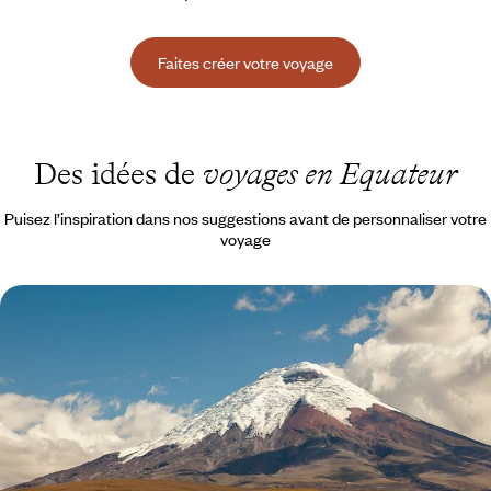
Faites créer votre voyage
Des idées de
voyages en Equateur
Puisez l’inspiration dans nos suggestions avant de personnaliser votre
voyage
Volcans, Amazonie & Pacifique en famille -
L'aventure en Equateur
L'Equateur pour terrain de jeux : de Quito aux volcans, de l'Amazonie
aux plages et îles du Pacifique
14 jours, de 3900 à 5200 €