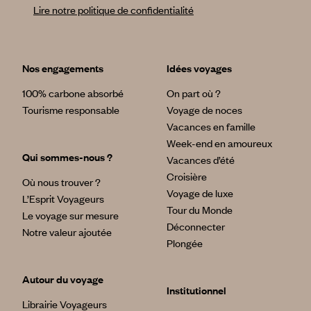
vivront là le plus beau voyage de leur vie…
Lire notre politique de confidentialité
- Expérimenter le chamanisme : au coeur de la Cordillère, il
se dit que la santé physique et morale dépend des énergies
que l'on stocke en nous. Et les shamans de la région sont
Nos engagements
Idées voyages
capables de faire des bilans énergétiques et d'apporter les
corrections nécessaires à un bon équilibre. Et si vous tentiez
100% carbone absorbé
On part où ?
cette expérience rare pour vous délivrer de votre stress
Tourisme responsable
Voyage de noces
quotidien ?
Vacances en famille
Week-end en amoureux
Qui sommes-nous ?
Vacances d’été
Croisière
Où nous trouver ?
Voyage de luxe
L’Esprit Voyageurs
Tour du Monde
Le voyage sur mesure
Déconnecter
Notre valeur ajoutée
Plongée
Autour du voyage
Institutionnel
Librairie Voyageurs