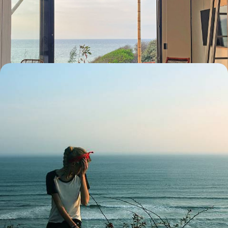
Des contreforts des Andes aux plages du Pacifique, opter pour un
itinéraire loin des foules : un Equateur privilégié
13 jours, de 6600 à 9100 €
Du Pérou aux Galápagos - Les Andes, l'Amazonie et
les îles enchantées
Des vallées incas au mythe Galápagos en passant par l’Amazonie
péruvienne, un grand voyage riche de rencontres et d'émotions
19 jours, de 7500 à 9000 €
Toutes nos suggestions de voyages en Equateur (5)