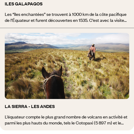
ILES GALAPAGOS
Les “îles enchantées” se trouvent à 1000 km de la côte pacifique
de l'Équateur et furent découvertes en 1535. C’est avec la visite
du naturaliste anglais Charles Darwin et sa théorie de “l'évolution
des espèces” qu'il énonça à l'issue de ses recherches sur ces îles,
que le monde connaîtra les Galapagos. Ce sont 19 îles et une
quarantaine d’îlots vierges de tout contact avec l’homme jusqu’au
16ème siècle. Qui n’a rêvé d’aller contempler les légendaires
iguanes, fous à pattes bleues ou rouges, frégates, albatros et
autres tortues géantes... Un voyage aux Iles Galapagos peut
prolonger un périple en Equateur, ou constituer un voyage à part
entière, en séjournant d’île en île.
LA SIERRA - LES ANDES
L’équateur compte le plus grand nombre de volcans en activité et
parmi les plus hauts du monde, tels le Cotopaxi (5 897 m) et le
Chimborazo (6 310 m). Un voyage dans la Sierra implique des