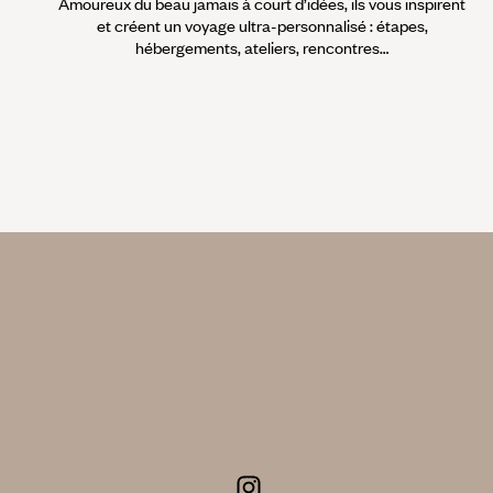
Amoureux du beau jamais à court d’idées, ils vous inspirent
et créent un voyage ultra-personnalisé : étapes,
hébergements, ateliers, rencontres…