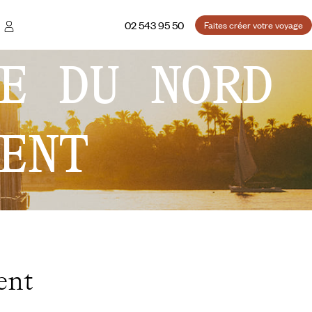
02 543 95 50
Faites créer votre voyage
E DU NORD
ENT
ent