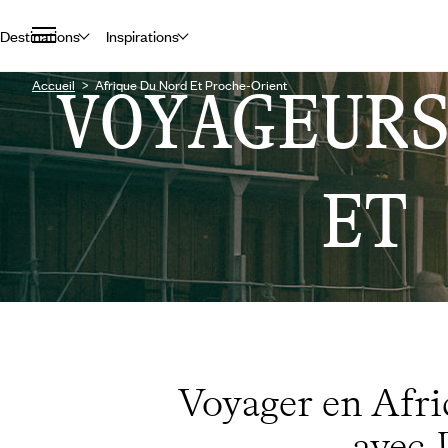
Destinations
Inspirations
Accueil
VOYAGEUR
Afrique Du Nord Et Proche-Orient
ET
Voyager en Afri
avec