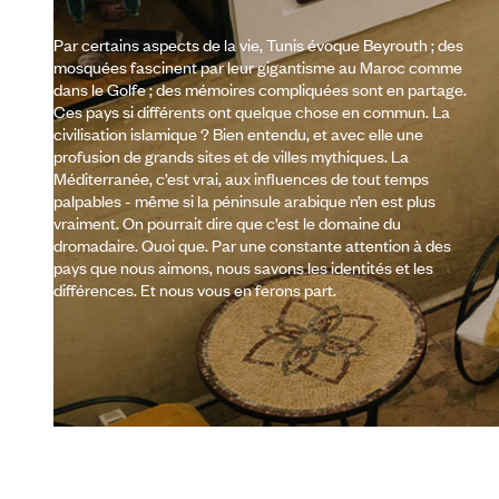
Par certains aspects de la vie, Tunis évoque Beyrouth ; des
mosquées fascinent par leur gigantisme au Maroc comme
dans le Golfe ; des mémoires compliquées sont en partage.
Ces pays si différents ont quelque chose en commun. La
civilisation islamique ? Bien entendu, et avec elle une
profusion de grands sites et de villes mythiques. La
Méditerranée, c’est vrai, aux influences de tout temps
palpables - même si la péninsule arabique n’en est plus
vraiment. On pourrait dire que c’est le domaine du
dromadaire. Quoi que. Par une constante attention à des
pays que nous aimons, nous savons les identités et les
différences. Et nous vous en ferons part.