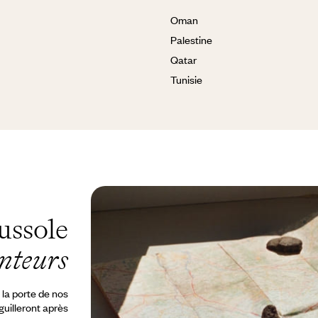
Oman
Palestine
Qatar
Tunisie
ussole
nteurs
 la porte de nos
guilleront après