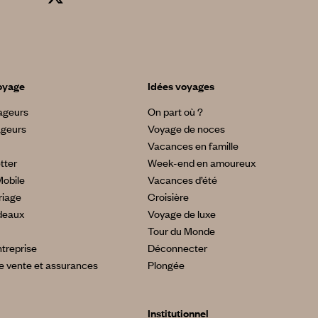
oyage
Idées voyages
yageurs
On part où ?
ageurs
Voyage de noces
Vacances en famille
tter
Week-end en amoureux
Mobile
Vacances d’été
riage
Croisière
deaux
Voyage de luxe
Tour du Monde
treprise
Déconnecter
e vente et assurances
Plongée
Institutionnel