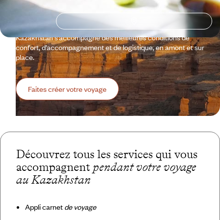
Alors Almaty, Astana, les montagnes du Ciel, le parc national
Ile-Alatau, Turkestan, qui sont la face encore cachée de
l’Asie centrale. Et exigence Voyageurs oblige, votre séjour au
Kazakhstan s’accompagne des meilleures conditions de
confort, d’accompagnement et de logistique, en amont et sur
place.
Faites créer votre voyage
Découvrez tous les services qui vous
accompagnent
pendant votre voyage
au Kazakhstan
Appli carnet
de voyage