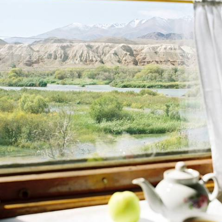
Kazakhstan, Kirghizstan, Ouzbékistan, voyager de gare en gare sur la
Route de la Soie
16 jours, de 10800 à 15000 €
Toutes nos suggestions de voyages au Kazakhstan (3)
Pourquoi partir avec
Voyageurs
au Kazakhstan
?
Soyons francs, le Kazakhstan n’est pas encore une
destination phare. C’est une excellente raison de s’en
occuper, de défricher. Ce qu’ont fait nos experts, pour
pouvoir vous insuffler le désir d’un ailleurs centre-asiatique.