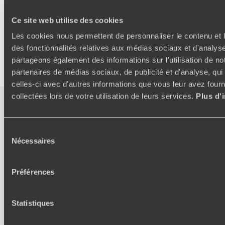
Architecture contemporain
Citadelle Ark
Chez l'habitant
Cheval
Boukhara
Bishkek
Tashkent
Sport
Ce site web utilise des cookies
Samarcande
Road Trip
rencontre des Nomades
Les cookies nous permettent de personnaliser le contenu et l
Observation Animaux
Marchés
Hebergement insolite
des fonctionnalités relatives aux médias sociaux et d'analyse
partageons également des informations sur l'utilisation de no
partenaires de médias sociaux, de publicité et d'analyse, qu
celles-ci avec d'autres informations que vous leur avez fourni
collectées lors de votre utilisation de leurs services.
Plus d'
L’esprit
Voyageurs du
Monde
Sélection
Nécessaires
du
consentement
Voyager en toute liberté selon ses envies,
ses idées, ses passions
Préférences
Statistiques