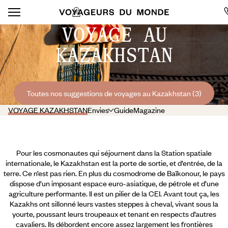
VOYAGE AU
KAZAKHSTAN
Toutes nos suggestions de voyages au Kazakhstan (3)
VOYAGE KAZAKHSTAN
Envies
Guide
Magazine
Pour les cosmonautes qui séjournent dans la Station spatiale
internationale, le Kazakhstan est la porte de sortie, et d’entrée, de la
terre. Ce n’est pas rien. En plus du cosmodrome de Baïkonour, le pays
dispose d’un imposant espace euro-asiatique, de pétrole et d’une
agriculture performante. Il est un pilier de la CEI. Avant tout ça, les
Kazakhs ont sillonné leurs vastes steppes à cheval, vivant sous la
yourte, poussant leurs troupeaux et tenant en respects d’autres
cavaliers. Ils débordent encore assez largement les frontières