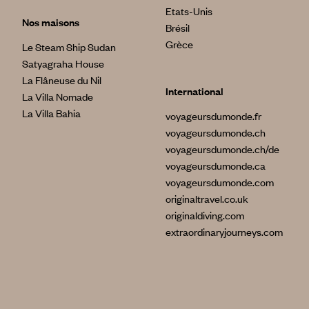
Etats-Unis
Nos maisons
Brésil
Grèce
Le Steam Ship Sudan
Satyagraha House
La Flâneuse du Nil
International
La Villa Nomade
La Villa Bahia
voyageursdumonde.fr
voyageursdumonde.ch
voyageursdumonde.ch/de
voyageursdumonde.ca
voyageursdumonde.com
originaltravel.co.uk
originaldiving.com
extraordinaryjourneys.com