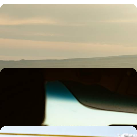
De la steppe aux monts Célestes - Le Kazakhstan,
une terre plurielle
Sur les routes commerciales d'hier et de demain, embrasser une
géographie aussi lunaire que nuancée – steppes, déserts, cimes,
canyons
13 jours, de 4400 à 5200 €
Kirghizistan, Kazakhstan, Ouzbékistan - Épopée
sur les routes caravanières
Steppes, oasis et dômes bleus : aux beaux jours, entreprendre un
périple au long et lent cours à travers l'Asie centrale
21 jours, de 7900 à 9200 €
Asie centrale - Train spécial au pays de Tamerlan