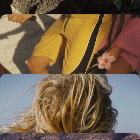
Îles légendaires, volcans et villas privées -
L’Indonésie active avec vos ados
Tous ensemble, arpenter Bali, crapahuter de plages en forêts et de
rizières en marchés, puis faire un crochet par l'intriguante Java
19 jours, de 4300 à 5700 €
De Tahiti aux Tuamotu, la Polynésie en famille -
Poissons-clowns, lagons et lait de coco
Faire le plein de lumière à Tahiti puis Moorea, vivre d’amour et d’eau
(pas si) fraîche à Bora Bora, partir à l’aventure à Rangiroa
15 jours, de 4300 à 5800 €