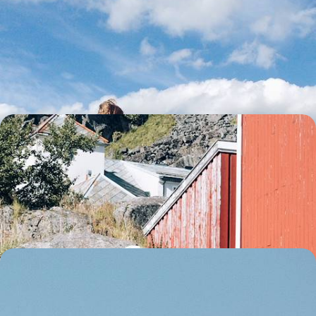
Le Danemark en famille - Road-trip au grand air au
pays des Vikings
De la péninsule aux îles et jusqu'à Copenhague, explorer en tribu le
pays des Lego® et d’Andersen
11 jours, de 2300 à 3100 €
La Norvège en famille - Cet été, tous ensemble au
pays des fjords
Pour les grandes vacances, embarquer toute sa tribu et parcourir la
Norvège d'est en ouest, entre forêts, montagnes et fjords
10 jours, de 2200 à 3300 €
Bisons, ours, loups et mustangs - Western safari
dans les parcs des Rocheuses
Embarquer toute la tribu pour un road-trip XXL à travers les Rockies,