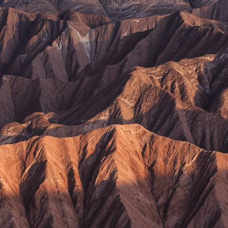
De l'Argentine au Chili - Traversée des Andes,
Noroeste et désert d'Atacama
La liberté d’un road-trip dans le nord argentin et l'Atacama chilien – un
souvenir indélébile
15 jours, de 5500 à 7100 €
Toutes nos suggestions (172)
Vacances d'été par pays