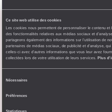
Ce site web utilise des cookies
L’esprit
Voyageurs du
Les cookies nous permettent de personnaliser le contenu et l
Monde
des fonctionnalités relatives aux médias sociaux et d'analyse
partageons également des informations sur l'utilisation de no
Voyager en toute liberté selon ses envies,
partenaires de médias sociaux, de publicité et d'analyse, qu
ses idées, ses passions
celles-ci avec d'autres informations que vous leur avez fourni
collectées lors de votre utilisation de leurs services.
Plus d'
Sélection
Nécessaires
du
consentement
Préférences
Où je veux
Statistiques