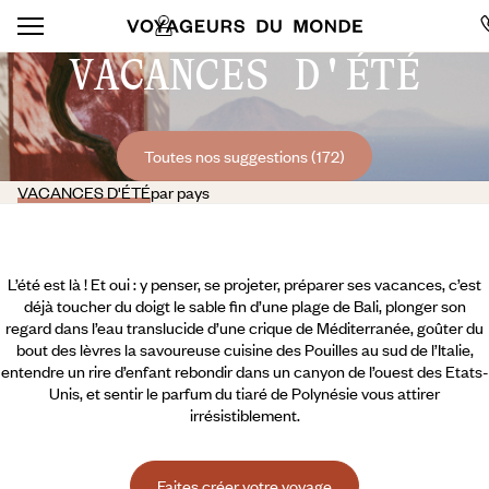
VACANCES D'ÉTÉ
Toutes nos suggestions (172)
VACANCES D'ÉTÉ
par pays
L’été est là ! Et oui : y penser, se projeter, préparer ses vacances, c’est
déjà toucher du doigt le sable fin d’une plage de Bali, plonger son
regard dans l’eau translucide d’une crique de Méditerranée, goûter du
bout des lèvres la savoureuse cuisine des Pouilles au sud de l’Italie,
entendre un rire d’enfant rebondir dans un canyon de l’ouest des Etats-
Unis, et sentir le parfum du tiaré de Polynésie vous attirer
irrésistiblement.
Faites créer votre voyage