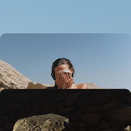
de parcs inoubliables en rencontres marquantes avec la faune
sauvage
14 jours, de 4300 à 5200 €
L’appel de l’Adriatique - Cet été, road-trip familial
en Italie, Slovénie et Croatie
Partir de la maison avec la voiture familiale et embarquer pour un grand
voyage ensemble, par-delà les Alpes et jusqu'à la mer Adriatique
16 jours, de 3500 à 4700 €
Baleines à bosse et ours noirs - Cet été, l’île de
Vancouver en famille
De l’île de Vancouver à la Sunshine Coast, embarquer en famille pour
un road-trip estival entre forêts, plages blondes et bribes de Pacifique
14 jours, de 3900 à 5200 €