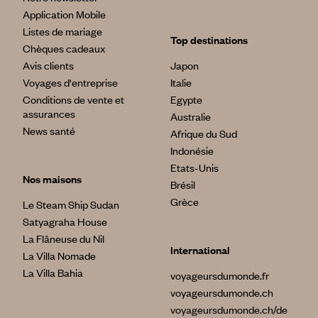
Application Mobile
Listes de mariage
Top destinations
Chèques cadeaux
Avis clients
Japon
Voyages d'entreprise
Italie
Conditions de vente et
Egypte
assurances
Australie
News santé
Afrique du Sud
Indonésie
Etats-Unis
Nos maisons
Brésil
Grèce
Le Steam Ship Sudan
Satyagraha House
La Flâneuse du Nil
International
La Villa Nomade
La Villa Bahia
voyageursdumonde.fr
voyageursdumonde.ch
voyageursdumonde.ch/de