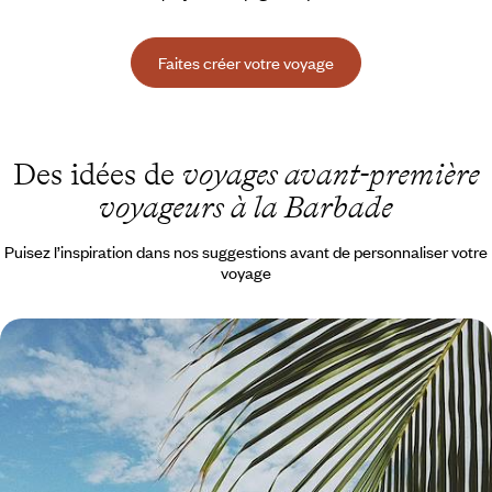
Faites créer votre voyage
Des idées de
voyages avant-première
voyageurs à la Barbade
Puisez l’inspiration dans nos suggestions avant de personnaliser votre
voyage
Après La Barbade, Grenade - Deux îles pour une
romance sur sable fin
Main dans la main, passer d'une île à l'autre, d'une plage à l'autre, d'un
moment à l'autre dans la douceur des Caraïbes
10 jours, de 6000 à 7600 €