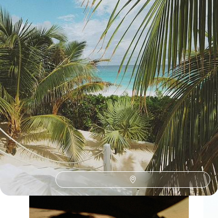
Toutes nos suggestions de voyages avant-première voyageurs
à la Barbade (1)
La Barbade selon
vos envies
Parce que chaque voyageur est différent