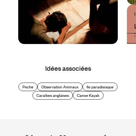
Guide Pratique
Quand partir à la
Idées associées
Barbade ?
Peche
Observation Animaux
Ile paradisiaque
Caraibes anglaises
Canoe Kayak