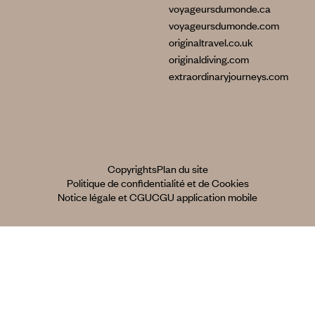
voyageursdumonde.ca
voyageursdumonde.com
originaltravel.co.uk
originaldiving.com
extraordinaryjourneys.com
Copyrights
Plan du site
Politique de confidentialité et de Cookies
Notice légale et CGU
CGU application mobile