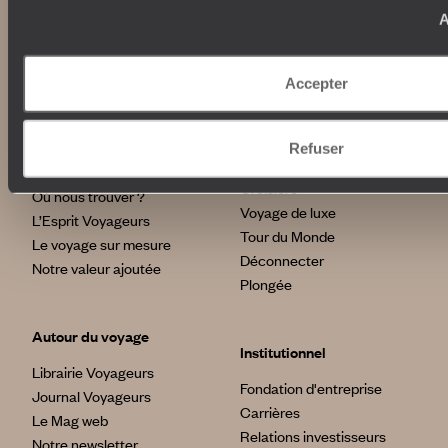
A
Nos engagements
Idées voyages
100% carbone absorbé
On part où ?
Accepter
Tourisme responsable
Voyage de noces
Vacances en famille
Week-end en amoureux
Refuser
Qui sommes-nous ?
Vacances d’été
Croisière
Où nous trouver ?
Voyage de luxe
L’Esprit Voyageurs
Tour du Monde
Le voyage sur mesure
Déconnecter
Notre valeur ajoutée
Plongée
Autour du voyage
Institutionnel
Librairie Voyageurs
Fondation d'entreprise
Journal Voyageurs
Carrières
Le Mag web
Relations investisseurs
Notre newsletter