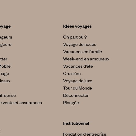
oyage
Idées voyages
yageurs
On part où ?
ageurs
Voyage de noces
Vacances en famille
tter
Week-end en amoureux
Mobile
Vacances d’été
riage
Croisière
deaux
Voyage de luxe
Tour du Monde
treprise
Déconnecter
e vente et assurances
Plongée
Institutionnel
s
Fondation d'entreprise