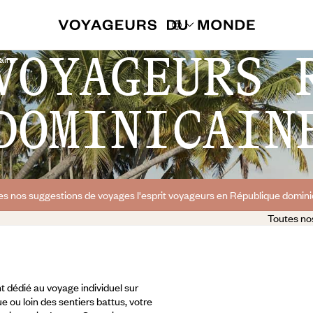
VOYAGEURS 
aine
DOMINICAIN
es nos suggestions de voyages l'esprit voyageurs en République domini
Toutes no
 dédié au voyage individuel sur
e ou loin des sentiers battus, votre