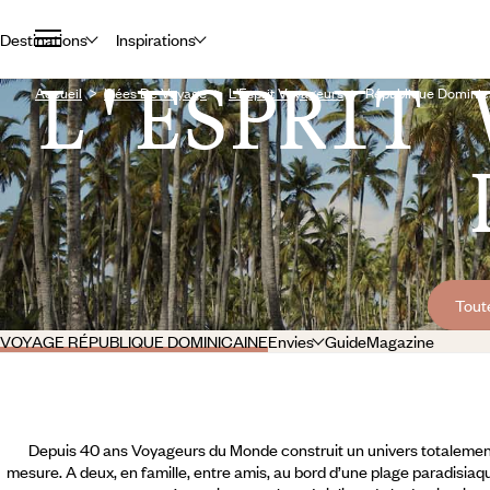
Destinations
Inspirations
L'ESPRIT 
Accueil
Idées De Voyage
L'Esprit Voyageurs
République Dominic
Tout
VOYAGE RÉPUBLIQUE DOMINICAINE
Envies
Guide
Magazine
Depuis 40 ans Voyageurs du Monde construit un univers totalement
mesure. A deux, en famille, entre amis, au bord d’une plage paradisiaqu