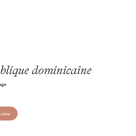
ublique dominicaine
yage
caine