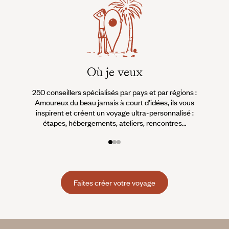
Où je veux
250 conseillers spécialisés par pays et par régions :
À 
Amoureux du beau jamais à court d’idées, ils vous
fran
inspirent et créent un voyage ultra-personnalisé :
suiven
étapes, hébergements, ateliers, rencontres…
Faites créer votre voyage