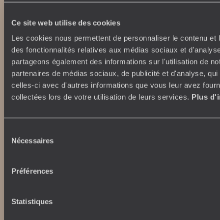
Croisière
Où nous trouver ?
Voyage de luxe
L’Esprit Voyageurs
Ce site web utilise des cookies
Tour du Monde
Le voyage sur mesure
Les cookies nous permettent de personnaliser le contenu et l
Déconnecter
Notre valeur ajoutée
des fonctionnalités relatives aux médias sociaux et d'analyse
Plongée
partageons également des informations sur l'utilisation de no
partenaires de médias sociaux, de publicité et d'analyse, qu
Autour du voyage
Institutionnel
celles-ci avec d'autres informations que vous leur avez fourni
Librairie Voyageurs
collectées lors de votre utilisation de leurs services.
Plus d'
Fondation d'entreprise
Journal Voyageurs
Carrières
Le Mag web
Relations investisseurs
Notre newsletter
Sélection
Nécessaires
Application Mobile
du
Listes de mariage
consentement
Top destinations
Chèques cadeaux
Préférences
Avis clients
Japon
Voyages d'entreprise
Italie
Conditions de vente et
Egypte
Statistiques
assurances
Australie