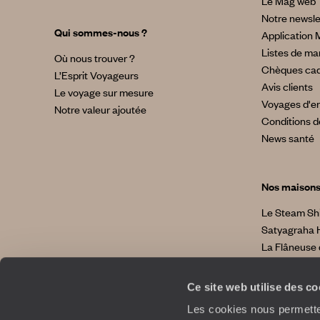
Le Mag web
Notre newsle
Qui sommes-nous ?
Application 
Listes de ma
Où nous trouver ?
Chèques ca
L’Esprit Voyageurs
Avis clients
Le voyage sur mesure
Voyages d'en
Notre valeur ajoutée
Conditions d
News santé
Nos maison
Le Steam Sh
Satyagraha 
La Flâneuse 
La Villa No
La Villa Bahi
Ce site web utilise des c
Les cookies nous permetten