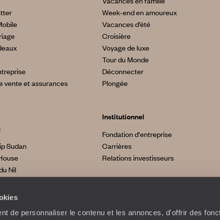
Vacances en famille
tter
Week-end en amoureux
Mobile
Vacances d’été
riage
Croisière
deaux
Voyage de luxe
Tour du Monde
treprise
Déconnecter
e vente et assurances
Plongée
Institutionnel
s
Fondation d'entreprise
ip Sudan
Carrières
House
Relations investisseurs
du Nil
made
a
ookies
t de personnaliser le contenu et les annonces, d'offrir des fonct