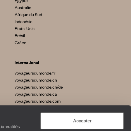
Egypte
Australie
Afrique du Sud
Indonésie
Etats-Unis
Brésil
Grèce
International
voyageursdumonde.fr
voyageursdumonde.ch
voyageursdumonde.ch/de
voyageursdumonde.ca
voyageursdumonde.com
originaltravel.co.uk
originaldiving.com
Accepter
extraordinaryjourneys.com
ionnalités