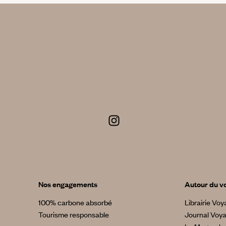
Nos engagements
Autour du v
100% carbone absorbé
Librairie Vo
Tourisme responsable
Journal Voy