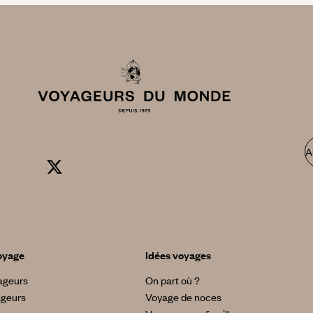
A
oyage
Idées voyages
yageurs
On part où ?
ageurs
Voyage de noces