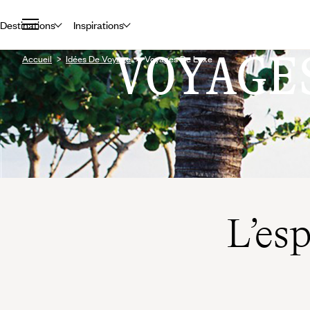
Destinations
Inspirations
VOYAGE
Accueil
Idées De Voyage
Voyages De Luxe
L’es