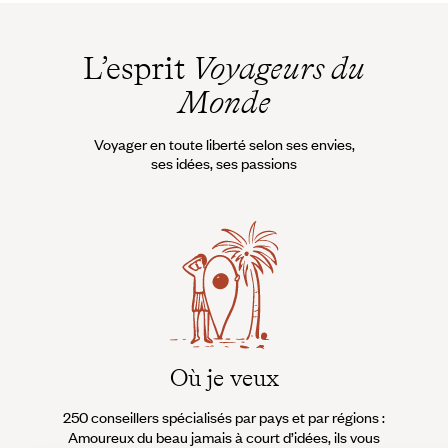
Quand partir en Serbie
?
L’esprit
Voyageurs du
Monde
Voyager en toute liberté selon ses envies,
ses idées, ses passions
Où je veux
250 conseillers spécialisés par pays et par régions :
À 
Amoureux du beau jamais à court d’idées, ils vous
fran