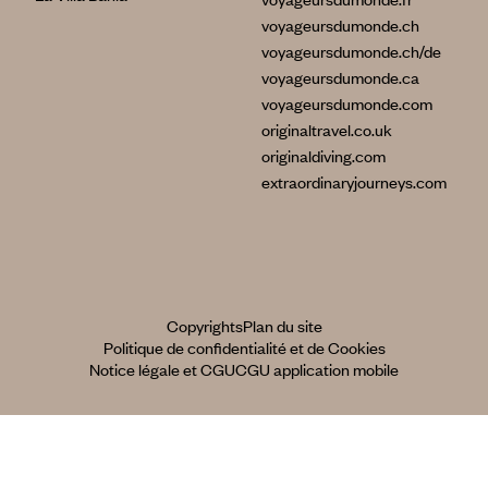
voyageursdumonde.ch
voyageursdumonde.ch/de
voyageursdumonde.ca
voyageursdumonde.com
originaltravel.co.uk
originaldiving.com
extraordinaryjourneys.com
Copyrights
Plan du site
Politique de confidentialité et de Cookies
Notice légale et CGU
CGU application mobile