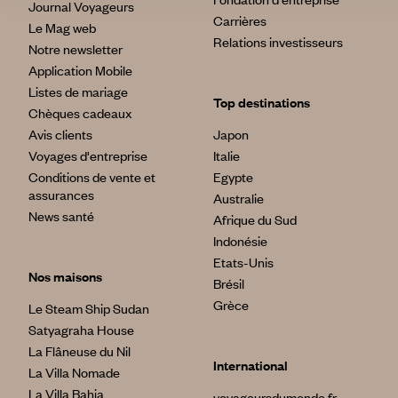
Journal Voyageurs
Carrières
Le Mag web
Relations investisseurs
Notre newsletter
Application Mobile
Listes de mariage
Top destinations
Chèques cadeaux
Avis clients
Japon
Voyages d'entreprise
Italie
Conditions de vente et
Egypte
assurances
Australie
News santé
Afrique du Sud
Indonésie
Etats-Unis
Nos maisons
Brésil
Grèce
Le Steam Ship Sudan
Satyagraha House
La Flâneuse du Nil
International
La Villa Nomade
La Villa Bahia
voyageursdumonde.fr