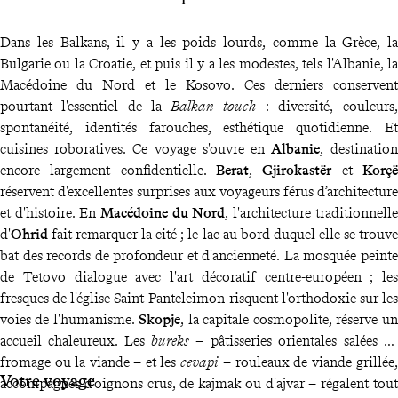
Dans les Balkans, il y a les poids lourds, comme la Grèce, la
Bulgarie ou la Croatie, et puis il y a les modestes, tels l'Albanie, la
Macédoine du Nord et le Kosovo. Ces derniers conservent
pourtant l'essentiel de la
Balkan touch
: diversité, couleurs,
spontanéité, identités farouches, esthétique quotidienne. Et
cuisines roboratives. Ce voyage s'ouvre en
Albanie
, destination
encore largement confidentielle.
Berat
,
Gjirokastër
et
Korçë
réservent d'excellentes surprises aux voyageurs férus d’architecture
et d'histoire. En
Macédoine du Nord
, l'architecture traditionnelle
d'
Ohrid
fait remarquer la cité ; le lac au bord duquel elle se trouve
bat des records de profondeur et d'ancienneté. La mosquée peinte
de Tetovo dialogue avec l'art décoratif centre-européen ; les
fresques de l'église Saint-Panteleimon risquent l'orthodoxie sur les
voies de l'humanisme.
Skopje
, la capitale cosmopolite, réserve un
accueil chaleureux. Les
bureks
– pâtisseries orientales salées au
fromage ou la viande – et les
cevapi
– rouleaux de viande grillée,
Votre voyage
accompagnés d'oignons crus, de kajmak ou d'ajvar – régalent tout