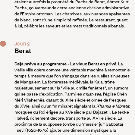
étaient autrefois la propriété du Pacha de Berat, Ahmet Kurt
Pacha, gouverneur de cette ancienne division administrative
de l'Empire ottoman. Les chambres, aux nuances apaisantes
de blanc, sont d'une simplicité raffinée. Le restaurant, quant
à lui, célèbre les saveurs et les mets traditionnels albanais.
JOUR 2
Berat
Déjà prévu au programme - Le vieux Berat en privé
. La
vieille ville opère comme une véritable machine à remonter le
temps à mesure que l'on s'engage dans les ruelles sinueuses
de Mangalem. La forteresse médiévale, la Kala, trône
majestueusement sur la "ville aux mille fenêtres", un surnom
qui se passe d’explication. Parmi les
must-see
, l'église Shën
Mëri Vllahernës, datant du XIIIe siècle et ornée de fresques
du XVIe, ainsi qu'un fin minaret signalant la
Xhamia e Mbretit
,
mosquée du Roi érigée au XVe siècle par Bajazet II. Le tekke
Halveti, richement décoré, transporte au XVIIIe siècle. La
proximité de la supposée tombe du "messie" juif Sabbataï
Tsevi (1626-1676) ajoute une dimension mystique à la