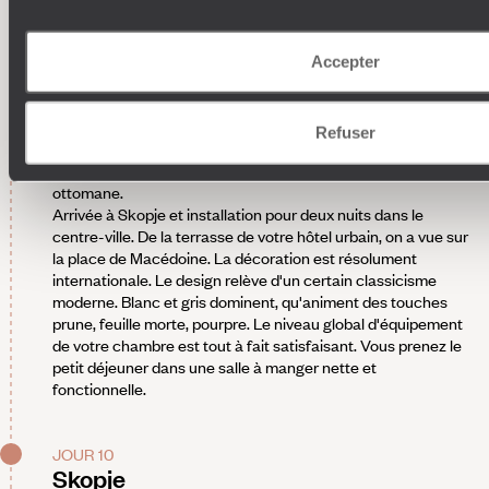
À voir en chemin -
La mosquée peinte de Tetovo,
initialement construite en 1438, puis reconstruite en 1833,
unique en son genre. Intérieur et extérieur, des décors
Accepter
polychromes la couvrent entièrement, dans un goût rococo
islamique inhabituel. Le tekké Arabati Baba, du XVIe siècle, a
abrité des derviches bektachis jusqu’à la Seconde Guerre
Refuser
mondiale. Aujourd’hui inoccupé, il n’en demeure pas moins un
monument emblématique et un bel exemple de charpenterie
ottomane.
Arrivée à Skopje et installation pour deux nuits dans le
centre-ville. De la terrasse de votre hôtel urbain, on a vue sur
la place de Macédoine. La décoration est résolument
internationale. Le design relève d'un certain classicisme
moderne. Blanc et gris dominent, qu'animent des touches
prune, feuille morte, pourpre. Le niveau global d'équipement
de votre chambre est tout à fait satisfaisant. Vous prenez le
petit déjeuner dans une salle à manger nette et
fonctionnelle.
JOUR 10
Skopje