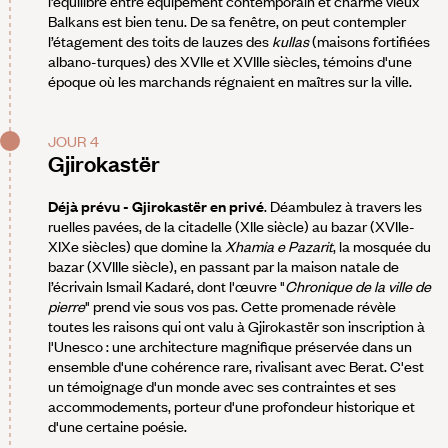
l’équilibre entre équipement contemporain et charme vieux
Balkans est bien tenu. De sa fenêtre, on peut contempler
l’étagement des toits de lauzes des
kullas
(maisons fortifiées
albano-turques) des XVIIe et XVIIIe siècles, témoins d'une
époque où les marchands régnaient en maîtres sur la ville.
JOUR 4
Gjirokastër
Déjà prévu - Gjirokastër en privé
. Déambulez à travers les
ruelles pavées, de la citadelle (XIIe siècle) au bazar (XVIIe-
XIXe siècles) que domine la
Xhamia e Pazarit
, la mosquée du
bazar (XVIIIe siècle), en passant par la maison natale de
l’écrivain Ismail Kadaré, dont l'œuvre "
Chronique de la ville de
pierre
" prend vie sous vos pas. Cette promenade révèle
toutes les raisons qui ont valu à Gjirokastër son inscription à
l'Unesco : une architecture magnifique préservée dans un
ensemble d'une cohérence rare, rivalisant avec Berat. C'est
un témoignage d'un monde avec ses contraintes et ses
accommodements, porteur d'une profondeur historique et
d'une certaine poésie.