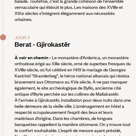
balade. Toutefois, c'est la grande cohésion de l'ensemble
vernaculaire qui éblouit le plus. Les maisons des XVIIIe et
XIXe siècles s'intègrent élégamment aux nécessités
urbaines.
JOUR 3
Berat - Gjirokastër
À voir en chemin -
Le monastère d’Ardenica, un monastère
orthodoxe érigé au XIIIe siècle, orné de superbes fresques du
XVIIIe siècle, où fut célébré en 1451 le mariage de Georges
Kastrioti "Skanderbeg", le héros national albanais qui résista
bravement aux Ottomans au XVe siècle. À ne pas manquer
également, le site archéologique de Byllis, ancienne cité
antique d’Illyrie perchée sur les collines de Mallakastër.
À l'arrivée à Gjirokastër, installation pour deux nuits dans une
belle demeure de la vieille ville. L’aménagement en hôtel a
respecté scrupuleusement l’esprit des lieux et leurs
matériaux d’origine. Dans les chambres, de longues
banquettes rappellent la manière ottomane. On y trouve tout
le confort souhaitable. L’esprit de mesure ayant présidé,