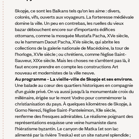
Skopje, ce sont les Balkans tels qu’on les aime : divers,
colorés, vifs, ouverts aux voyageurs. La forteresse médiévale
domine la ville. Un peu en contrebas, les ruelles du vieux
bazar débouchent encore sur d’importants édifices
ottomans, comme la mosquée Mustafa Pacha, XVe siècle,
ou le hammam Daout Pacha, XVe siècle, qui abrite les
collections de la galerie nationale de Macédoine, la tour de
l’horloge, XVIe siècle ; ou chrétiens, comme l’église Saint-
Sauveur, XIXe siècle. Mais les choses ne s’arrêtent pas là, il
faut encore prendre en compte les constructions Art
nouveau et modernistes de la ville neuve.
Au programme - La vieille-ville de Skopje et ses environs
.
Une balade au cœur des quartiers historiques en compagnie
d’un guide privé. On va aussi jusqu’à la monumentale croix du
millénaire, érigée sur le mont Vodno pour commémorer la
christianisation du pays. À quelques kilomètres de Skopje, à
Gorno Nerezi, l’église Saint-Panteleimon, XIIe siècle,
renferme des fresques admirables. Le réalisme poignant des
représentations esquisse une veine humaniste dans
l’hiératisme byzantin. Le canyon de Matka (et son lac
alimenté par la rivière Treska) est un site naturel splendide ;