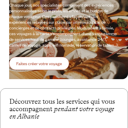
Chaque jour, nos spécialistes composent des expériences
personnalisées selon le profil, les envies et le budget de
chaque voyageur. Ces passionnés façonnent des
expériences relayées sur place par un réseau local de
concierges et de contacts privilégiés. Modulables à l’envie,
ces voyages à la carte s’accompagnent d’une vaste gamme
de services haut de gamme (lounges, assistance 24/7,
carnet de voyage, appli, wifi nomade, réservation de tables…).
Faites créer votre voyage
Découvrez tous les services qui vous
accompagnent
pendant votre voyage
en Albanie