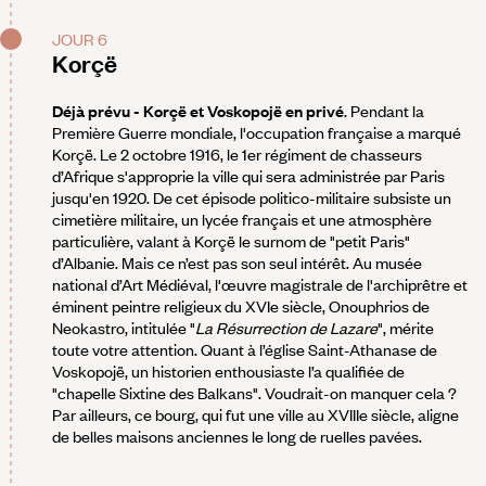
JOUR 6
Korçë
Déjà prévu - Korçë et Voskopojë en privé
. Pendant la
Première Guerre mondiale, l'occupation française a marqué
Korçë. Le 2 octobre 1916, le 1er régiment de chasseurs
d’Afrique s'approprie la ville qui sera administrée par Paris
jusqu'en 1920. De cet épisode politico-militaire subsiste un
cimetière militaire, un lycée français et une atmosphère
particulière, valant à Korçë le surnom de "petit Paris"
d’Albanie. Mais ce n’est pas son seul intérêt. Au musée
national d’Art Médiéval, l'œuvre magistrale de l'archiprêtre et
éminent peintre religieux du XVIe siècle, Onouphrios de
Neokastro, intitulée "
La Résurrection de Lazare
", mérite
toute votre attention. Quant à l’église Saint-Athanase de
Voskopojë, un historien enthousiaste l’a qualifiée de
"chapelle Sixtine des Balkans". Voudrait-on manquer cela ?
Par ailleurs, ce bourg, qui fut une ville au XVIIIe siècle, aligne
de belles maisons anciennes le long de ruelles pavées.