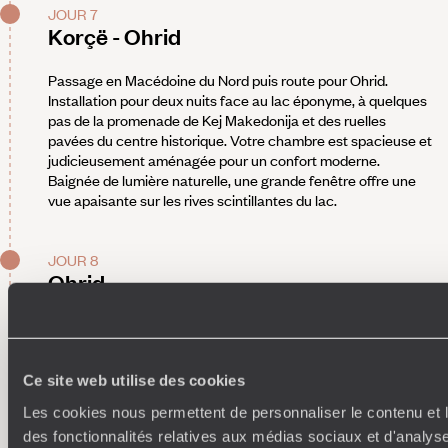
JOUR 7
Korçë - Ohrid
Passage en Macédoine du Nord puis route pour Ohrid.
Installation pour deux nuits face au lac éponyme, à quelques
pas de la promenade de Kej Makedonija et des ruelles
pavées du centre historique. Votre chambre est spacieuse et
judicieusement aménagée pour un confort moderne.
Baignée de lumière naturelle, une grande fenêtre offre une
vue apaisante sur les rives scintillantes du lac.
JOUR 8
Ohrid
Au programme - Ohrid, cité macédonienne intemporelle
.
Accompagnés d'un guide francophone, explorez la vieille
ville établie au pied de la forteresse de Samuel (Xe siècle),
Ce site web utilise des cookies
caractérisée par ses murs crénelés et ses tours carrées. Du
tracé médiéval des rues et d’un ensemble harmonieux de
Les cookies nous permettent de personnaliser le contenu et l
maisons (XVIIe-XIXe siècles) émanent un charme
des fonctionnalités relatives aux médias sociaux et d'analyse
pittoresque. Parmi les édifices marquants, on note le théâtre