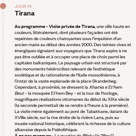
JOUR 14
Tirana
Au programme - Visite privée de Tirana
, une ville haute en
couleurs, littéralement, dont plusieurs façades ont été
repeintes de couleurs chatoyantes sous l'impulsion d'un
ancien maire au début des années 2000. Des teintes vives et
énergiques signalant aux voyageurs que Tirana aspire à ne
pas être oubliée et à occuper une place de choix parmi les
capitales balkaniques. Le paysage urbain est structuré par
des monuments hétéroclites relevant de l’esthétique
soviétique et du rationalisme de l'Italie mussolinienne, à
l’instar de la vaste esplanade de la place Skanderbeg.
Cependant, à proximité, se dressent la
Xhamia e Et’hem
Beut
– la mosquée Et’hem Bey – et la tour de l'horloge,
magnifiques réalisations ottomanes du début du XIXe siècle
(la seconde permettait de se rendre à l'heure à la première).
La visite mène également au pont de Tabakkane, datant du
XVIIIe siècle, sur la rive droite de la rivière Lana, puis au
musée national historique, célébrant la richesse de la culture
albanaise depuis le Paléolithique.
À ne pas manquer -
Le quartier de
Blloku
(le "Bloc"),