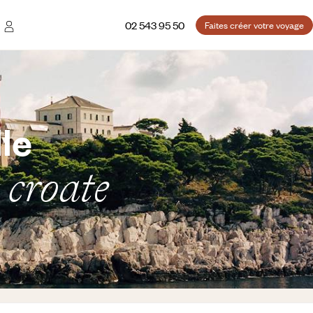
02 543 95 50
Faites créer votre voyage
lle
e croate