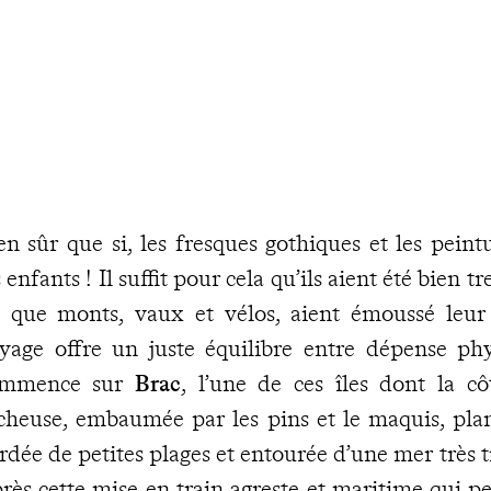
en sûr que si, les fresques gothiques et les peint
s enfants ! Il suffit pour cela qu’ils aient été bien 
 que monts, vaux et vélos, aient émoussé leur 
yage offre un juste équilibre entre dépense ph
ommence sur
Brac
, l’une de ces îles dont la cô
cheuse, embaumée par les pins et le maquis, plant
rdée de petites plages et entourée d’une mer très t
rès cette mise en train agreste et maritime qui 