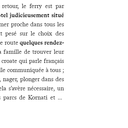
retour, le ferry est par
tel judicieusement situé
 mer proche dans tous les
nt pesé sur le choix des
de route
quelques rendez-
 famille de trouver leur
croate qui parle français
ville communiquée à tous ;
, nager, plonger dans des
la s’avère nécessaire, un
s parcs de Kornati et de
 Kamenjak vous tentaient,
, un désir non prévu ou un
dre, vous disposez des