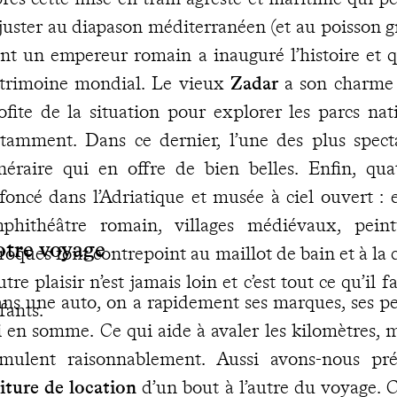
ajuster au diapason méditerranéen (et au poisson gr
nt un empereur romain a inauguré l’histoire et q
trimoine mondial. Le vieux
Zadar
a son charme e
ofite de la situation pour explorer les parcs na
tamment. Dans ce dernier, l’une des plus spect
inéraire qui en offre de bien belles. Enfin, qu
foncé dans l’Adriatique et musée à ciel ouvert :
phithéâtre romain, villages médiévaux, peint
otre voyage
roques font contrepoint au maillot de bain et à la 
autre plaisir n’est jamais loin et c’est tout ce qu’il
ns une auto, on a rapidement ses marques, ses pe
fants.
i en somme. Ce qui aide à avaler les kilomètres, m
mulent raisonnablement. Aussi avons-nous p
iture de location
d’un bout à l’autre du voyage. C