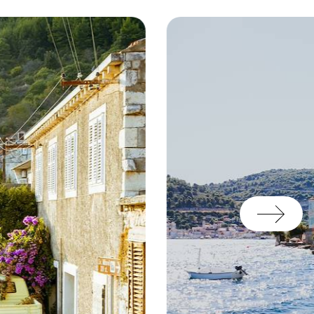
ace
.