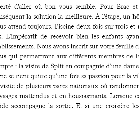
berté d’aller où bon vous semble. Pour Brac et 
nséquent la solution la meilleure. À l’étape, un
hô
us attend toujours. Piscine deux fois sur trois et
s. L’impératif de recevoir bien les enfants aya
ablissements. Nous avons inscrit sur votre feuille 
us
qui permettront aux différents membres de la
mpte : la visite de Split en compagnie d’une dame 
 ne se tient quitte qu’une fois sa passion pour la 
 visite de plusieurs parcs nationaux où randonner
ysages inattendus et enthousiasmants. Lorsque ce
ide accompagne la sortie. Et si une croisière le
lascica ou une opération vélo/kayak celui du cap
 suffirait de nous en faire part. En cours de route
ger contretemps peut survenir ; pour y répon