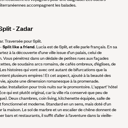
diterranéennes accompagnent les balades.
 Split - Zadar
r. Traversée pour Split.
-
Split like a friend
. Lucia est de Split, et elle parle français. En sa
tez à la découverte d’une ville issue d’un palais, celui de
n. Vous pénétrez dans un dédale de petites rues aux façades
acettes, de soudains arcs romains, de cafés ombreux, d’églises, de
Les histoires qui vont avec ont autant de bifurcations que la
ntent plusieurs empires ! Et cet aspect, ajouté à la beauté des
la vie, ajoute une dimension romanesque à la promenade.
adar. Installation pour trois nuits sur le promontoire. L'appart’ hôtel
e qui est plutôt original, car la ville n’a conservé que peu de
ue). Deux chambres, coin living, kitchenette équipée, salle de
 fonctionnel et moderne. Standard en un sens, mais doté d’un
our la maison. Le sol de marbre et un escalier de chêne donnent de
r bars et restaurants, il suffit d’aller à l’aventure dans la vieille-