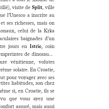
illé), visite de
Split
, ville
ue l’Unesco a inscrite au
t ses richesses, mais on
tionaux, celui de la Krka
aculaires baignades d’un
atre jours en
Istrie
, coin
 empreintes de dinosaure,
ure vénitienne, volutes
crème solaire. En Croatie,
 faut pour voyager avec ses
tites habitudes, son chez
ême si, en Croatie, ils se
révu que vous ayez une
onfort assuré, mais aussi