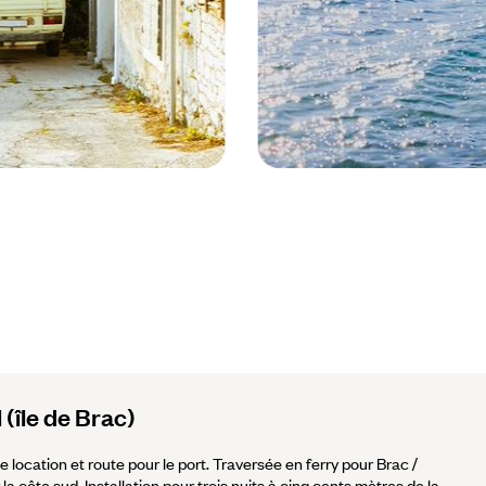
Croatie © Viktor Pravdica/stock.ado
l (île de Brac)
e location et route pour le port. Traversée en ferry pour Brac /
la côte sud. Installation pour trois nuits à cinq cents mètres de la