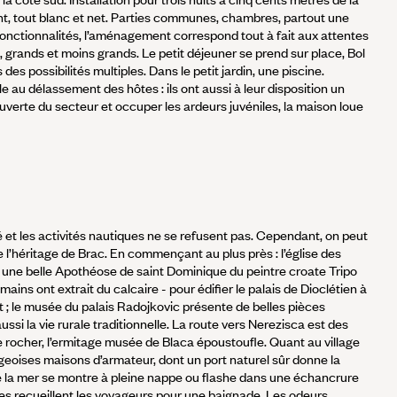
nt, tout blanc et net. Parties communes, chambres, partout une
fonctionnalités, l’aménagement correspond tout à fait aux attentes
 grands et moins grands. Le petit déjeuner se prend sur place, Bol
 des possibilités multiples. Dans le petit jardin, une piscine.
e au délassement des hôtes : ils ont aussi à leur disposition un
ouverte du secteur et occuper les ardeurs juvéniles, la maison loue
llé et les activités nautiques ne se refusent pas. Cependant, on peut
de l’héritage de Brac. En commençant au plus près : l’église des
une belle Apothéose de saint Dominique du peintre croate Tripo
omains ont extrait du calcaire - pour édifier le palais de Dioclétien à
 ; le musée du palais Radojkovic présente de belles pièces
si la vie rurale traditionnelle. La route vers Nerezisca est des
e rocher, l’ermitage musée de Blaca époustoufle. Quant au village
rgeoises maisons d’armateur, dont un port naturel sûr donne la
 de la mer se montre à pleine nappe ou flashe dans une échancrure
es recueillent les voyageurs pour une baignade. Les odeurs