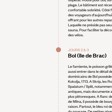
plage. Le bâtiment est réce
confortable sobriété. Côté 
des voyageurs d'aujourd’hui,
offrant pour les autres repas
Laquelle ne préside pas seul
sauna. Pour faciliter la déc
des vélos.
JOURS 2 & 3
Bol (île de Brac)
Le farniente, le poisson gri
aussi entrer dans le détail 
dominicains de Bol possède 
Kokolja, 1713. A Skrip, les R
Spalatum / Split, notamment
antiques, mais documente aus
plus pittoresques. A flanc d
de Milna, il possède de bou
raison. Partout, le bleu roi
du paysage. De petites plag