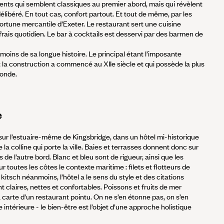
ents qui semblent classiques au premier abord, mais qui révèlent
élibéré. En tout cas, confort partout. Et tout de même, par les
fortune mercantile d’Exeter. Le restaurant sert une cuisine
 frais quotidien. Le bar à cocktails est desservi par des barmen de
oins de sa longue histoire. Le principal étant l’imposante
t la construction a commencé au XIIe siècle et qui possède la plus
monde.
e
ur l’estuaire-même de Kingsbridge, dans un hôtel mi-historique
la colline qui porte la ville. Baies et terrasses donnent donc sur
s de l’autre bord. Blanc et bleu sont de rigueur, ainsi que les
 toutes les côtes le contexte maritime : filets et flotteurs de
s kitsch néanmoins, l’hôtel a le sens du style et des citations
 claires, nettes et confortables. Poissons et fruits de mer
la carte d’un restaurant pointu. On ne s’en étonne pas, on s’en
 intérieure - le bien-être est l’objet d’une approche holistique