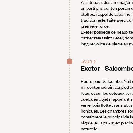
A l’intérieur, des aménagem
un parti pris contemporain d
étoffes, rappel de la bonne 
traditionnelle, faite avec du
première force.
Exeter possède de beaux tém
cathédrale Saint Peter, don
longue voûte de pierre au 
JOUR 2
Exeter - Salcomb
Route pour Salcombe. Nuit s
mi-contemporain, au pied de 
l’eau, et sur les coteaux vert
quelques objets rappelant sur
verre, bois flotté ; sans abu
ironiques. Les chambres sont
constituent le principal de 
régale. Au spa - avec piscine
naturelle.