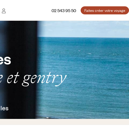
02 543 95 50
Faites créer votre voyage
es
e et gentry
les