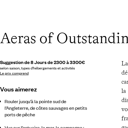
Aeras of Outstandi
Suggestion de 8 Jours de 2300 à 3300€
La
selon saison, types d’hébergements et activités
dé
Le prix comprend
ca
Vous aimerez
la
di
Rouler jusqu’à la pointe sud de
l’Angleterre, de côtes sauvages en petits
vo
ports de pêche
fr
ga
Vue sur l’estuaire, la mer, la campagne :