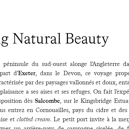
ng Natural Beauty
 péninsule du sud-ouest alonge l’Angleterre d
part d’
Exeter
, dans le Devon, ce voyage propo
ractérisée par des paysages vallonnés et doux, enta
 plaisance a ses aises et ses refuges. On fait l’ex
sposition dès
Salcombe
, sur le Kingsbridge Estu
us entrez en Cornouailles, pays du cidre et des 
aise et
clotted cream
. Le petit port invite à la me
gner un arrière-pays de campagne ciselée, de f