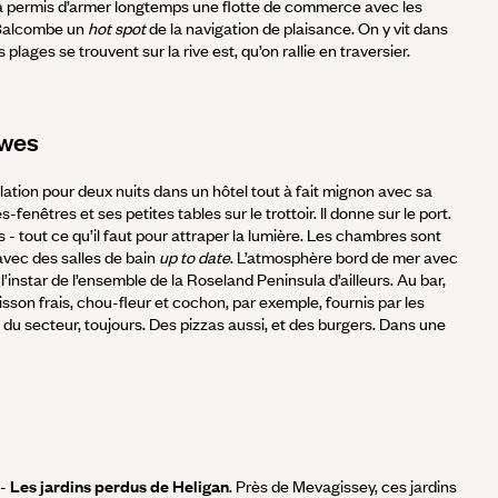
 a permis d’armer longtemps une flotte de commerce avec les
e Salcombe un
hot spot
de la navigation de plaisance. On y vit dans
ages se trouvent sur la rive est, qu’on rallie en traversier.
awes
ation pour deux nuits dans un hôtel tout à fait mignon avec sa
-fenêtres et ses petites tables sur le trottoir. Il donne sur le port.
ris - tout ce qu’il faut pour attraper la lumière. Les chambres sont
avec des salles de bain
up to date
. L’atmosphère bord de mer avec
 l’instar de l’ensemble de la Roseland Peninsula d’ailleurs. Au bar,
oisson frais, chou-fleur et cochon, par exemple, fournis par les
 du secteur, toujours. Des pizzas aussi, et des burgers. Dans une
-
Les jardins perdus de Heligan
. Près de Mevagissey, ces jardins