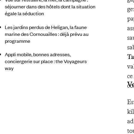
séjourner dans des hôtels dont la situation
ge
égale la séduction
pa
Les jardins perdus de Heligan, la faune
as
marine des Cornouailles : déjà prévu au
sa
programme
sa
Appli mobile, bonnes adresses,
Ta
conciergerie sur place : the Voyageurs
va
way
ce
V
co
Es
ki
ad
to