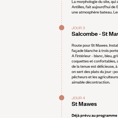
La morphologie du site, qui
Antilles, fait aujourd’hui d
une atmosphère bateau. Les pl
JOUR 3
Salcombe - St M
Route pour St Mawes. Install
façade blanche à trois portes
A l’intérieur - blanc, bleu, g
coquettes et confortables, 
de la tenue est délicieuse, à
on sert des plats du jour : p
pêcheurs et les agriculteurs
aimable décontraction.
JOUR 4
St Mawes
Déjà prévu au programme