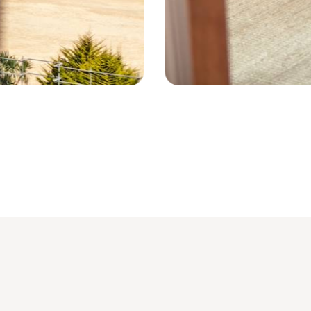
Saint-Ives - Royaume-Uni © Rodney 