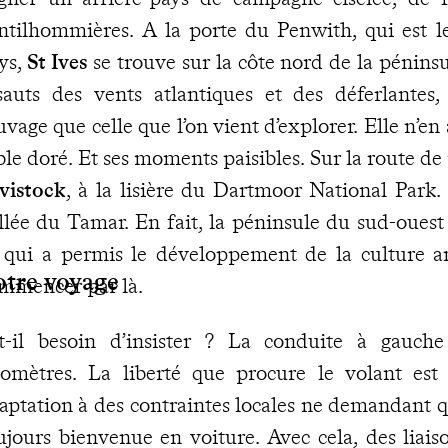
ntilhommières. A la porte du Penwith, qui est l
ys,
St Ives
se trouve sur la côte nord de la péninsu
sauts des vents atlantiques et des déferlantes
uvage que celle que l’on vient d’explorer. Elle n’en
ble doré. Et ses moments paisibles. Sur la route de 
vistock
, à la lisière du Dartmoor National Park. 
llée du Tamar. En fait, la péninsule du sud-ouest
 qui a permis le développement de la culture a
otre voyage
mmencer par là.
t-il besoin d’insister ? La conduite à gauche
lomètres. La liberté que procure le volant est
aptation à des contraintes locales ne demandant qu
ujours bienvenue en voiture. Avec cela, des liaiso