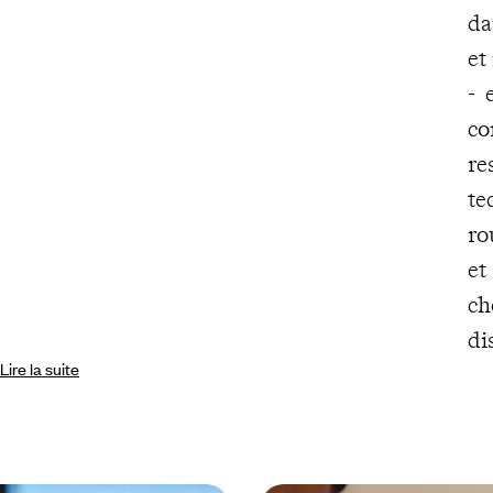
da
et
- 
co
re
te
ro
et
ch
di
Lire la suite