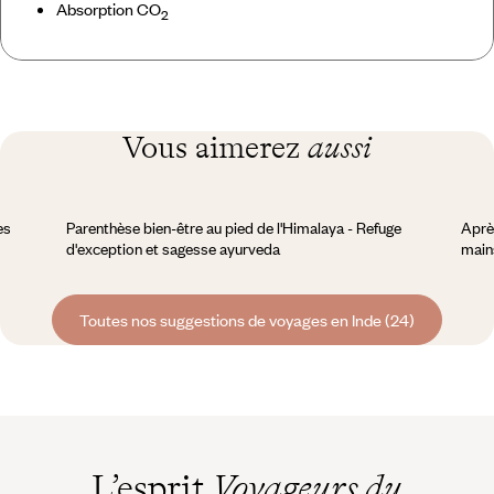
Absorption CO
2
Vous aimerez
aussi
es
Parenthèse bien-être au pied de l'Himalaya - Refuge
Aprè
d'exception et sagesse ayurveda
main
Toutes nos suggestions de voyages en Inde (24)
L’esprit
Voyageurs du