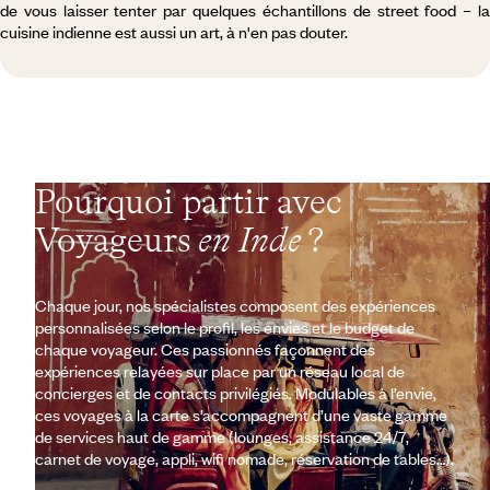
de vous laisser tenter par quelques échantillons de street food – la
cuisine indienne est aussi un art, à n'en pas douter.
Pourquoi partir avec
Voyageurs
en Inde
?
Chaque jour, nos spécialistes composent des expériences
personnalisées selon le profil, les envies et le budget de
chaque voyageur. Ces passionnés façonnent des
expériences relayées sur place par un réseau local de
concierges et de contacts privilégiés. Modulables à l’envie,
ces voyages à la carte s’accompagnent d’une vaste gamme
de services haut de gamme (lounges, assistance 24/7,
carnet de voyage, appli, wifi nomade, réservation de tables…).