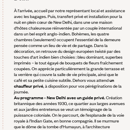
À l'arrivée, accueil par notre représentant local et assistance
avec les bagages. Puis, transfert privé et installation pour la
nuit en plein cœur de New Delhi, dans une une maison
d'hôtes chaleureuse réinventée par un couple international
dans un bel esprit anglo-indien. Bohèmes, les quatre
chambres (seulement) occupent l'essentiel de la demeure
pensée comme un lieu de vie et de partage. Dans la
décoration, on retrouve du design européen twisté par des
touches d'art indien bien choisies : bleu dominant, superbes
imprimés – le tout égayé de bouquets de fleurs fraîchement
coupées. On apprécie particulièrement la grande terrasse et
la verrière qui couvre la salle de vie principale, ainsi que le
café et sa petite cuisine subtile. Dehors vous attend
un
chauffeur privé
, à disposition pour vos pérégrinations de la
journée.
Au programme - New Delhi avec un guide privé.
Création
britannique des années 1930, ce quartier aux larges avenues
et aux jardins entretenus se veut un témoignage de la
puissance coloniale. On le parcourt, de l’esplanade de la voie
royale à l’Indian Gate, en bonne compagnie. Il se murmure
que le dôme de la tombe d’Humayun, à l’architecture