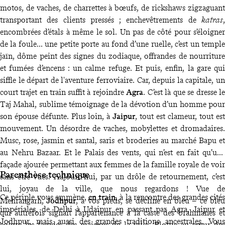
motos, de vaches, de charrettes à bœufs, de rickshaws zigzaguant
transportant des clients pressés ; enchevêtrements de
katras
,
encombrées d’étals à même le sol. Un pas de côté pour s’éloigner
de la foule... une petite porte au fond d’une ruelle, c’est un temple
jaïn, dôme peint des signes du zodiaque, offrandes de nourriture
et fumées d’encens : un calme refuge. Et puis, enfin, la gare qui
siffle le départ de l'aventure ferroviaire. Car, depuis la capitale, un
court trajet en train suffit à rejoindre
Agra
. C’est là que se dresse le
Taj Mahal, sublime témoignage de la dévotion d’un homme pour
son épouse défunte. Plus loin, à
Jaipur
, tout est clameur, tout est
mouvement. Un désordre de vaches, mobylettes et dromadaires.
Musc, rose, jasmin et santal, saris et broderies au marché Bapu et
au Nehru Bazaar. Et le Palais des vents, qui n’est en fait qu’une
façade ajourée permettant aux femmes de la famille royale de voir
Parenthèse technique
sans être vues. Aujourd’hui, par un drôle de retournement, c’est
lui, joyau de la ville, que nous regardons ! Vue de
Ce périple vous emmène,
en train
, à la rencontre des grandes cités
Mehrangarh,
Jodhpur
, à vos pieds, se décline en bleu – ce bleu
impériales, de Delhi à Udaipur en passant par Agra, Jaipur et
qui autrefois signait l’appartenance à la caste des brahmanes et
Jodhpur, mais aussi des grandes traditions ancestrales. Vous
colore les façades des maisons de la ville. Blottie au cœur des