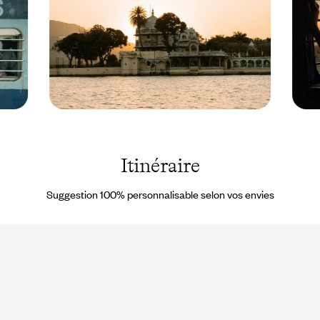
Udaipur - Inde
Inde ©
© Stijn
varan
Dijkstra/Pexels
/ Adob
Itinéraire
Suggestion 100% personnalisable selon vos envies