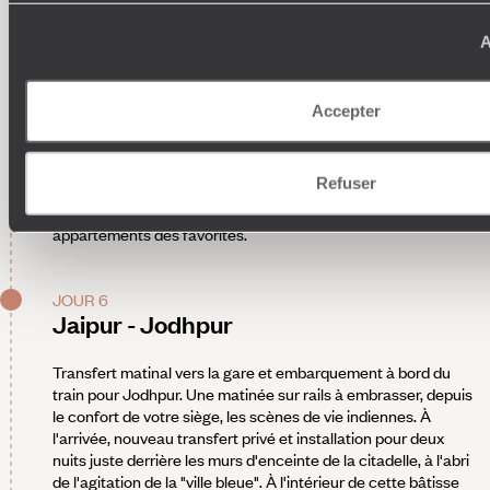
Également prévu - Le fort d'Amber
, en privé. Au pied des
monts Aravalli, la ville fortifiée d'Amber se reflète dans les
A
eaux du lac Maota. En compagnie d'un guide, la sortie
débute par l'incontournable Hawa Mahal (XVIIIe). Sa haute
et superbe façade pyramidale accueille des centaines de
Accepter
fenêtres en saillie qui permettaient aux femmes du harem
royal de voir sans être vues. On admirera aussi le temple de
Kali, agrémenté de nombreuses cours, le jardin des femmes,
Refuser
le hall des audiences privées ainsi que le Man Singh Palace
qui renferme douze passages secrets menant aux
appartements des favorites.
JOUR 6
Jaipur - Jodhpur
Transfert matinal vers la gare et embarquement à bord du
train pour Jodhpur. Une matinée sur rails à embrasser, depuis
le confort de votre siège, les scènes de vie indiennes. À
l'arrivée, nouveau transfert privé et installation pour deux
nuits juste derrière les murs d'enceinte de la citadelle, à l'abri
de l'agitation de la "ville bleue". À l'intérieur de cette bâtisse