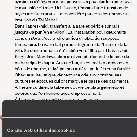
symboles d’élégance et de pouvoir. Un peu plus loin se trouve
le mausolée d’Itmad-Ud-Daulah, témoin d’une transition de
styles architecturaux – et considéré par certains comme un
brouillon du Taj Mahal.
Dans l'après-midi, transfert à la gare et périple sur rails
jusqu'à Jaipur (4h environ). Là, installation pour deux nuits
dans un
dera
, c'est-à-dire un lieu d'habitation supposé
temporaire. Le vôtre fait partie intégrante de l'histoire de la
ville. Sa construction a été initiée vers 1885 par Thakur Jait
Singh Ji de Mandawa alors qu'il venait fréquenter la cour du
maharadja de Jaipur. Aujourd'hui, il s'est métamorphosé en
hôtel de charme, dirigé par son arrière-petit-fils et sa famille.
Chaque suite, unique, devient une ode aux nombreuses
cultures et époques qui ont marqué le passé des bâtiments.
À l'heure du dîner, la table se couvre de plats généreux et
colorés que l'on honore avec empressement.
À la carte
- Jaipur, ville d'artisanat, en privé.
JOUR 5
Jaipur
Ce site web utilise des cookies