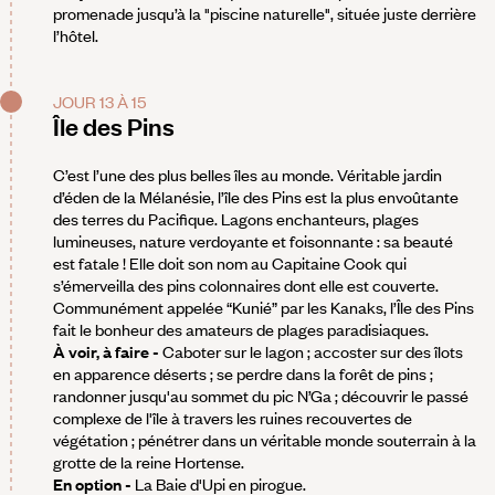
promenade jusqu’à la "piscine naturelle", située juste derrière
l’hôtel.
JOUR 13 À 15
Île des Pins
C’est l’une des plus belles îles au monde. Véritable jardin
d’éden de la Mélanésie, l’île des Pins est la plus envoûtante
des terres du Pacifique. Lagons enchanteurs, plages
lumineuses, nature verdoyante et foisonnante : sa beauté
est fatale ! Elle doit son nom au Capitaine Cook qui
s’émerveilla des pins colonnaires dont elle est couverte.
Communément appelée “Kunié” par les Kanaks, l’Île des Pins
fait le bonheur des amateurs de plages paradisiaques.
À voir, à faire -
Caboter sur le lagon ; accoster sur des îlots
en apparence déserts ; se perdre dans la forêt de pins ;
randonner jusqu'au sommet du pic N’Ga ; découvrir le passé
complexe de l'île à travers les ruines recouvertes de
végétation ; pénétrer dans un véritable monde souterrain à la
grotte de la reine Hortense.
En option -
La Baie d'Upi en pirogue.