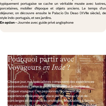
typiquement portugaise se cache un véritable musée avec lustres,
porcelaines, mobilier d’époque et objets anciens. Le temps d’un
déjeuner, on découvre ensuite le Palacio Do Deao (XVIIe siècle), de
style indo-portugais, et ses jardins.
En option -
Journée avec guide privé anglophone
Pourquoi partir avec
Voyageurs
en Inde
?
Chaque jour, nos spécialistes composent des expériences
personnalisées selon le profil, les envies et le budget de
chaque voyageur. Ces passionnés façonnent des
expériences relayées sur place par un réseau local de
concierges et de contacts privilégiés. Modulables à l’envie,
ces voyages à la carte s’accompagnent d’une vaste gamme