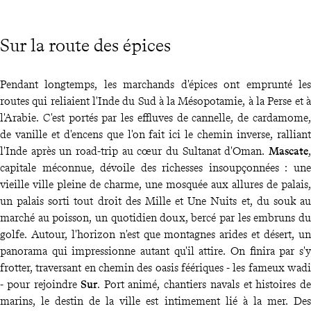
Sur la route des épices
Pendant longtemps, les marchands d'épices ont emprunté les
routes qui reliaient l'Inde du Sud à la Mésopotamie, à la Perse et à
l'Arabie. C'est portés par les effluves de cannelle, de cardamome,
de vanille et d'encens que l'on fait ici le chemin inverse, ralliant
l'Inde après un road-trip au cœur du Sultanat d'Oman.
Mascate
,
capitale méconnue, dévoile des richesses insoupçonnées : une
vieille ville pleine de charme, une mosquée aux allures de palais,
un palais sorti tout droit des Mille et Une Nuits et, du souk au
marché au poisson, un quotidien doux, bercé par les embruns du
golfe. Autour, l'horizon n'est que montagnes arides et désert, un
panorama qui impressionne autant qu'il attire. On finira par s'y
frotter, traversant en chemin des oasis féériques - les fameux wadi
- pour rejoindre
Sur
. Port animé, chantiers navals et histoires de
marins, le destin de la ville est intimement lié à la mer. Des