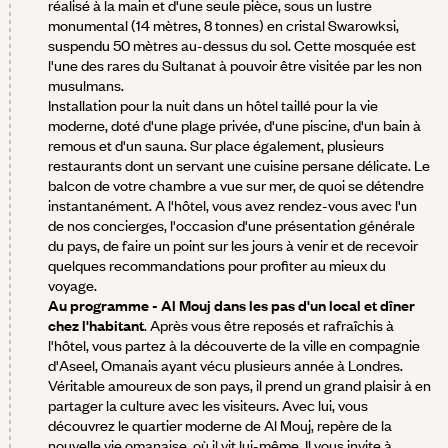
réalisé à la main et d'une seule pièce, sous un lustre
monumental (14 mètres, 8 tonnes) en cristal Swarowksi,
suspendu 50 mètres au-dessus du sol. Cette mosquée est
l'une des rares du Sultanat à pouvoir être visitée par les non
musulmans.
Installation pour la nuit dans un hôtel taillé pour la vie
moderne, doté d'une plage privée, d'une piscine, d'un bain à
remous et d'un sauna. Sur place également, plusieurs
restaurants dont un servant une cuisine persane délicate. Le
balcon de votre chambre a vue sur mer, de quoi se détendre
instantanément. A l'hôtel, vous avez rendez-vous avec l'un
de nos concierges, l'occasion d'une présentation générale
du pays, de faire un point sur les jours à venir et de recevoir
quelques recommandations pour profiter au mieux du
voyage.
Au programme - Al Mouj dans les pas d'un local et dîner
chez l'habitant
. Après vous être reposés et rafraîchis à
l'hôtel, vous partez à la découverte de la ville en compagnie
d'Aseel, Omanais ayant vécu plusieurs année à Londres.
Véritable amoureux de son pays, il prend un grand plaisir à en
partager la culture avec les visiteurs. Avec lui, vous
découvrez le quartier moderne de Al Mouj, repère de la
nouvelle vie omanaise, où il vit lui-même. Il vous invite à