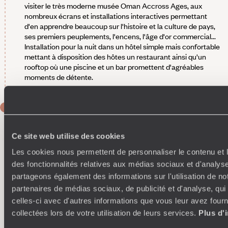
visiter le très moderne musée Oman Accross Ages, aux
nombreux écrans et installations interactives permettant
d'en apprendre beaucoup sur l'histoire et la culture de pays,
ses premiers peuplements, l'encens, l'âge d'or commercial...
Installation pour la nuit dans un hôtel simple mais confortable
mettant à disposition des hôtes un restaurant ainsi qu'un
rooftop où une piscine et un bar promettent d'agréables
moments de détente.
JOUR 6
Nizwa - Mascate
Ce site web utilise des cookies
A voir, à faire -
Avant de reprendre la route de Mascate, ne
manquez pas de faire un crochet par l'ouest pour découvrir
Les cookies nous permettent de personnaliser le contenu et l
les villages de Bahla, son souk réputé pour sa poterie et son
des fonctionnalités relatives aux médias sociaux et d'analyse
fort particulièrement impressionnant ; celui d'Al Hamra, dont
partageons également des informations sur l'utilisation de no
les vestiges de la vieille ville, abritent l'intéressante maison-
partenaires de médias sociaux, de publicité et d'analyse, qu
musée Bait Al Safah, ; ou encore Misfah Al Abreyeen à
celles-ci avec d'autres informations que vous leur avez fourni
l'impressionnante palmeraie dans laquelle il ne faut pas
hésiter à s'aventurer, une balade facile et balisée permet
collectées lors de votre utilisation de leurs services.
Plus d'
d'explorer ce merveilleux sites aux airs de sanctuaire.