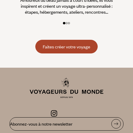
inspirent et créent un voyage ultra-personnalisé :
suiven
étapes, hébergements, ateliers, rencontres…
Faites créer votre voyage
Abonnez-vous à notre newsletter