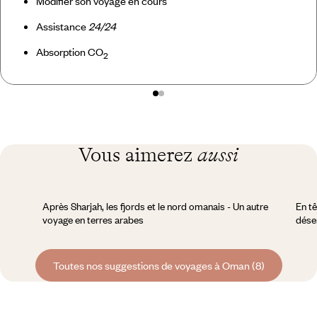
Modifier son voyage en cours
Assistance
24/24
Absorption CO
2
Vous aimerez
aussi
Après Sharjah, les fjords et le nord omanais - Un autre
En tê
voyage en terres arabes
dése
Toutes nos suggestions de voyages à Oman (8)