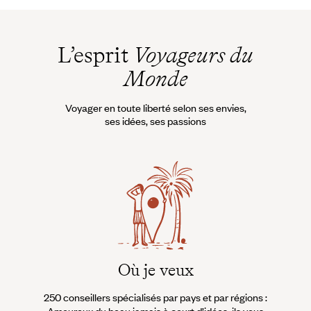
L’esprit
Voyageurs du
Monde
Voyager en toute liberté selon ses envies,
ses idées, ses passions
Où je veux
250 conseillers spécialisés par pays et par régions :
À 
Amoureux du beau jamais à court d’idées, ils vous
fran