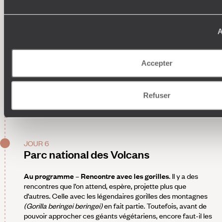
trône une piscine – parfait pour lézarder avant et après la
rencontre avec les gorilles. Aux petits soins, le personnel
dégaine des parapluies s'il pleut, des bouillottes si les
A
températures se rafraîchissent... Et cela, toujours avec le
sourire.
C'est prévu - La fondation Dian Fossey
. Nommée en
Accepter
l'honneur de la célèbre primatologue, la fondation œuvre
pour la protection des gorilles et la conservation de leur
habitat naturel. Sur place vous pouvez admirer des modèles
de squelettes de gorilles grandeur nature, une reconstitution
Refuser
de la cabane de la chercheuse mais aussi prendre part à des
activités interactives.
JOUR 6
Parc national des Volcans
Au programme – Rencontre avec les gorilles
. Il y a des
rencontres que l’on attend, espère, projette plus que
d’autres. Celle avec les légendaires gorilles des montagnes
(Gorilla beringei beringei)
en fait partie. Toutefois, avant de
pouvoir approcher ces géants végétariens, encore faut-il les