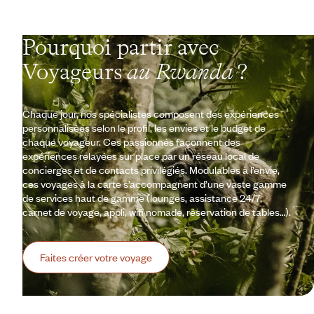
Pourquoi partir avec
Voyageurs
au Rwanda
?
Chaque jour, nos spécialistes composent des expériences
personnalisées selon le profil, les envies et le budget de
chaque voyageur. Ces passionnés façonnent des
expériences relayées sur place par un réseau local de
concierges et de contacts privilégiés. Modulables à l’envie,
ces voyages à la carte s’accompagnent d’une vaste gamme
de services haut de gamme (lounges, assistance 24/7,
carnet de voyage, appli, wifi nomade, réservation de tables…).
Faites créer votre voyage