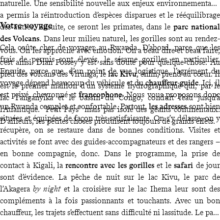
naturelle. Une sensibilité nouvelle aux enjeux environnementaux
a permis la réintroduction d’espèces disparues et le rééquilibrage
Votre voyage
des autres. Ensuite, ce seront les primates, dans le
parc national
des Volcans
. Dans leur milieu naturel, les gorilles sont au rendez-
Cela coûte cher de voyager au Rwanda. D’abord, parce que les
vous. On les approche avec émotion. On a beau dire et beau faire,
frais de permis sont élevés, le sésame gorilles en particulier.
c’est ainsi. Dian Fossey y est sans doute pour quelque chose. Au
Ensuite, parce que, d’un point de vue logistique, l’agrément du
pied des volcans des Virunga, le
lac Kivu
, enfin, prend au cœur. Il
voyage dépend beaucoup du véhicule et du
chauffeur-guide
. Ici, il
est le premier maillon d’un système hydrographique qui, par le
est privé, chevronné et
francophone
. Nous vous proposons donc
lac Tanganyika et le bassin du Congo, conduit l’eau jusqu’à
un Rwanda complet et confortable. Partout,
les adresses
sont bien
l’Atlantique. "Petit Pays" mais pas isolé des géants continentaux.
situées et équipées de façon très satisfaisante. On s’y délasse, on y
D'ailleurs, les petites choses produisent toujours de grands effets.
récupère, on se restaure dans de bonnes conditions. Visites et
activités se font avec des guides-accompagnateurs et des rangers –
en bonne compagnie, donc. Dans le programme, la prise de
contact à Kigali, la
rencontre avec les gorilles
et le
safari
de jour
sont d’évidence. La pêche de nuit sur le lac Kivu, le parc de
l’Akagera
by night
et la croisière sur le lac Ihema leur sont des
compléments à la fois passionnants et touchants. Avec un bon
chauffeur, les trajets s’effectuent sans difficulté ni lassitude. Le pays