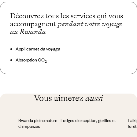
Découvrez tous les services qui vous
accompagnent
pendant votre voyage
au Rwanda
Appli carnet
de voyage
Absorption CO
2
Vous aimerez
aussi
n
Rwanda pleine nature - Lodges d'exception, gorilles et
Laik
chimpanzés
forê