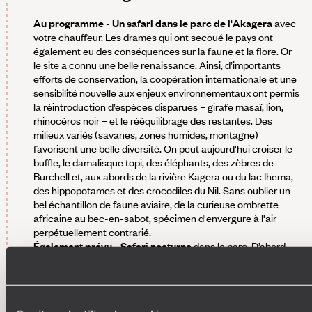
Au programme
-
Un safari dans le parc de l'Akagera
avec
votre chauffeur. Les drames qui ont secoué le pays ont
également eu des conséquences sur la faune et la flore. Or
le site a connu une belle renaissance. Ainsi, d’importants
efforts de conservation, la coopération internationale et une
sensibilité nouvelle aux enjeux environnementaux ont permis
la réintroduction d’espèces disparues – girafe masaï, lion,
rhinocéros noir – et le rééquilibrage des restantes. Des
milieux variés (savanes, zones humides, montagne)
favorisent une belle diversité. On peut aujourd'hui croiser le
buffle, le damalisque topi, des éléphants, des zèbres de
Burchell et, aux abords de la rivière Kagera ou du lac Ihema,
des hippopotames et des crocodiles du Nil. Sans oublier un
bel échantillon de faune aviaire, de la curieuse ombrette
africaine au bec-en-sabot, spécimen d'envergure à l'air
perpétuellement contrarié.
Également prévu - Safari nocturne
dans le parc. D’abord,
certains animaux comme le léopard ou le porc-épic sont
principalement actifs la nuit. Pas le soir, mais une fois le soleil
couché pour de bon. Pour se donner une chance de les
observer, il faut donc être noctambule. En outre, la nuit