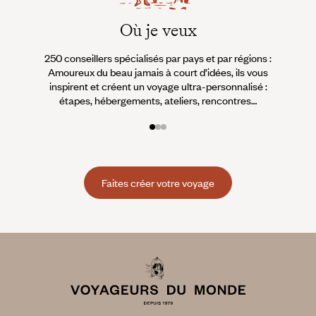
Où je veux
250 conseillers spécialisés par pays et par régions :
À 
Amoureux du beau jamais à court d’idées, ils vous
fran
inspirent et créent un voyage ultra-personnalisé :
suiven
étapes, hébergements, ateliers, rencontres…
Faites créer votre voyage