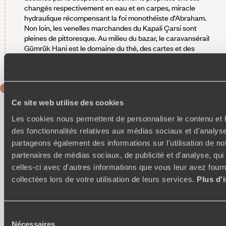
changés respectivement en eau et en carpes, miracle
hydraulique récompensant la foi monothéiste d’Abraham.
Non loin, les venelles marchandes du Kapali Çarsi sont
pleines de pittoresque. Au milieu du bazar, le caravansérail
Gümrük Hani est le domaine du thé, des cartes et des
dominos. De la détente après le business.
JOUR 4
Sanliurfa
Ce site web utilise des cookies
Les cookies nous permettent de personnaliser le contenu et l
Au programme - Les plus vieux temples du monde
. Au
des fonctionnalités relatives aux médias sociaux et d'analyse
nord-est de Sanliurfa,
Göbekli Tepe
est un site
archéologique majeur. Datant du début du Néolithique, cet
partageons également des informations sur l'utilisation de no
ensemble monumental, que distinguent des piliers de pierre
partenaires de médias sociaux, de publicité et d'analyse, qu
sculptés en forme de T, est un témoin capital des évolutions
celles-ci avec d'autres informations que vous leur avez fourni
sociales, mentales et religieuses qui ont conduit à la
collectées lors de votre utilisation de leurs services.
Plus d'
domestication et à la vie sédentaire. Les questions que pose
le site sont loin d’avoir reçu toutes les réponses souhaitées,
mais c’est un lieu-source. On retrouve ensuite des pièces de
Göbleki Tepe au musée de Sanliurfa. Parmi d’autres :
Sélection
chalcolithiques, assyriennes, babyloniennes, hittites
Nécessaires
du