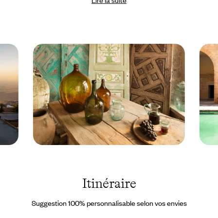
Lire la suite
qui vous ouvrent les sites. Par sa cohérence et quelque chose
d’explicite, Nemrut Dagi peut se visiter en solo. Néanmoins, si
vous souhaitiez approfondir le
nomos
rituel d’Antiochos 1er, nous
pouvons bien entendu vous adjoindre un guide. Il suffit de nous
en parler. Nous pourrions aussi vous mettre en contact avec une
locale à Gaziantep. Par exemple. Si le voyage a du rythme, vous
disposez cependant du temps qu’il faut – pour le détail du
programme mais aussi pour vos improvisations et paresses. On
peut parfois prendre le patrimoine à contre-pied, serait-il
estampillé Unesco, ou en voie de l’être. Enfin, si chemin faisant,
un désir imprévu ou un léger contretemps survenait, vous
disposez pour y répondre des coordonnées de notre
concierge sur
place
.
Turquie © Umit
Mardi
Okan/Unsplash
-
Turqui
© Elif 
Itinéraire
Pexel
Suggestion 100% personnalisable selon vos envies