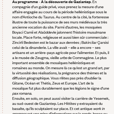
Au programme
-
À la découverte de Gaziantep
. En
compagnie d’un guide privé, vous prenez la mesure d’une
affaire engagée au cours de la période hellénistique sous le
nom d’Antioche du Taurus. Au centre de la cité, la forteresse
illustre de toute la puissance de ses murs médiévaux la très
ancienne vocation du site. Parmi d’autres, les mosquées
Boyaci Camii et Alaüddevle jalonnent l’histoire musulmane
locale. Place forte, religieuse et aussi bien sûr commerciale :
Zincirli Bedesten est le bazar aux denrées ; Bakircilar Çarsisi
celui de la dinanderie. La ville avait – elle a encore – ses
artisans et un arrière-pays agricole pour l’alimenter. Et puis, il
a le musée de Zeugma, vieille
urbs
de Commagène. Le plus
important ensemble de mosaïques hellénistiques et
romaines au monde. On mesure là ce qu’est un grand art, par
la virtuosité des réalisations, la prégnance des thèmes et la
diffusion géographique. Vous n’êtes pas près d’oublier la
Gitane, Océan et Thétis, Zeus et Europe. L’art de la
mosaïque fut plus durablement que les légions le signe d’une
pax romana
.
Ensuite, en solo, on peut aussi visiter la carrière de Yesemek,
au sud-ouest de Gaziantep. Les Hittites y extrayaient du
basalte, qu’ils sculptaient sur place. Et cet antique
work in
progress
est une mine d’informations sur la ronde-bosse ou