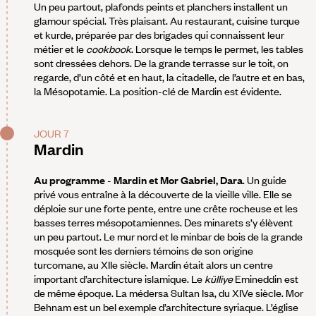
Un peu partout, plafonds peints et planchers installent un
glamour spécial. Très plaisant. Au restaurant, cuisine turque
et kurde, préparée par des brigades qui connaissent leur
métier et le
cookbook
. Lorsque le temps le permet, les tables
sont dressées dehors. De la grande terrasse sur le toit, on
regarde, d’un côté et en haut, la citadelle, de l’autre et en bas,
la Mésopotamie. La position-clé de Mardin est évidente.
JOUR 7
Mardin
Au programme
-
Mardin et Mor Gabriel, Dara
. Un guide
privé vous entraîne à la découverte de la vieille ville. Elle se
déploie sur une forte pente, entre une crête rocheuse et les
basses terres mésopotamiennes. Des minarets s’y élèvent
un peu partout. Le mur nord et le minbar de bois de la grande
mosquée sont les derniers témoins de son origine
turcomane, au XIIe siècle. Mardin était alors un centre
important d’architecture islamique. Le
külliye
Emineddin est
de même époque. La médersa Sultan Isa, du XIVe siècle. Mor
Behnam est un bel exemple d’architecture syriaque. L’église