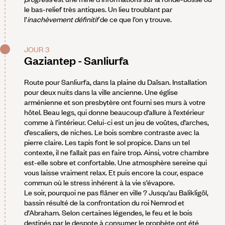
le bas-relief très antiques. Un lieu troublant par
l’
inachèvement définitif
de ce que l’on y trouve.
JOUR 3
Gaziantep - Sanliurfa
Route pour Sanliurfa, dans la plaine du Daïsan. Installation
pour deux nuits dans la ville ancienne. Une église
arménienne et son presbytère ont fourni ses murs à votre
hôtel. Beau legs, qui donne beaucoup d’allure à l’extérieur
comme à l’intérieur. Celui-ci est un jeu de voûtes, d’arches,
d’escaliers, de niches. Le bois sombre contraste avec la
pierre claire. Les tapis font le sol propice. Dans un tel
contexte, il ne fallait pas en faire trop. Ainsi, votre chambre
est-elle sobre et confortable. Une atmosphère sereine qui
vous laisse vraiment relax. Et puis encore la cour, espace
commun où le stress inhérent à la vie s’évapore.
Le soir, pourquoi ne pas flâner en ville ? Jusqu’au Balikligöl,
bassin résulté de la confrontation du roi Nemrod et
d’Abraham. Selon certaines légendes, le feu et le bois
destinés par le despote à consumer le prophète ont été