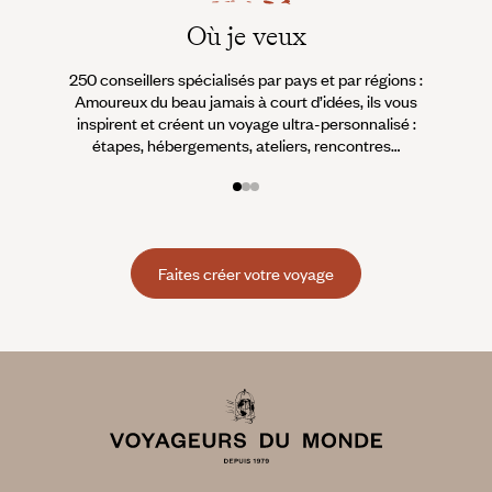
Où je veux
250 conseillers spécialisés par pays et par régions :
À 
Amoureux du beau jamais à court d’idées, ils vous
fran
inspirent et créent un voyage ultra-personnalisé :
suiven
étapes, hébergements, ateliers, rencontres…
Faites créer votre voyage