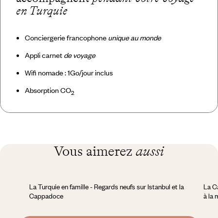
en Turquie
Conciergerie francophone
unique au monde
Appli carnet
de voyage
Wifi nomade : 1Go/jour inclus
Absorption CO
2
Vous aimerez
aussi
La Turquie en famille - Regards neufs sur Istanbul et la
La C
Cappadoce
à la