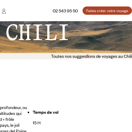
02 543 95 50
Faites créer votre voyage
 CHILI
Toutes nos suggestions de voyages au Chili
 profondeur, ou
Temps de vol
altitudes qui
 » frôle
15 H
 pays,
le joli
orres del Paine