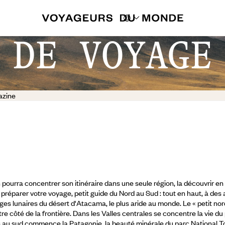
 DE VOYAGE
azine
 pourra concentrer son itinéraire dans une seule région, la découvrir en
r préparer votre voyage, petit guide du Nord au Sud : tout en haut, à des 
es lunaires du désert d'Atacama, le plus aride au monde. Le « petit nord
 côté de la frontière. Dans les Valles centrales se concentre la vie du
Plus au sud commence la Patagonie, la beauté minérale du parc National T