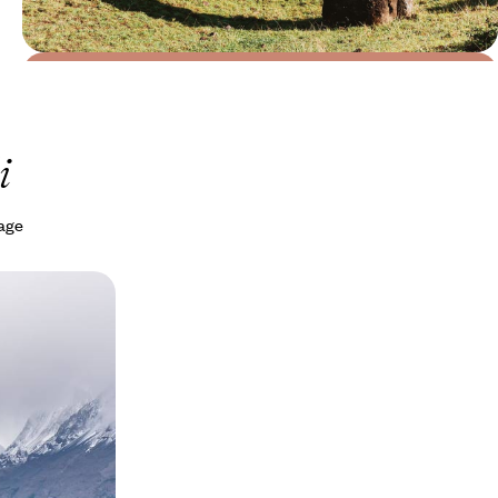
Le Mag
L’île de Pâques et son peuple de
pierre
i
yage
 Chiloé,
 de
aine
original pour
oiture, en bateau