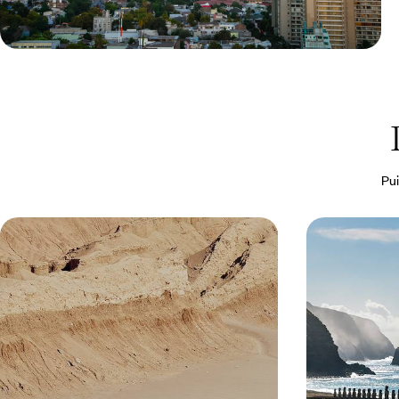
Le Mag
48h à Santiago
Pui
Atacama, Patagonie, Valparaiso -
Le Chili lég
Du nord au sud, l'aventure chilienne
Pâques au d
Partir à l'assaut de certains des paysages les plus
Réaliser un rêve 
grandioses du Chili – déserts de sel, glaciers, lacs
mythique des Mo
et sommets patagons
francophones
16 jours, de 6000 à 7300 €
11 jours, de 6000 