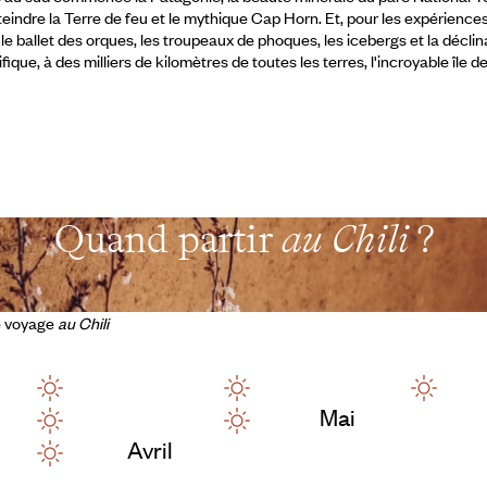
atteindre la Terre de feu et le mythique Cap Horn. Et, pour les expérienc
 le ballet des orques, les troupeaux de phoques, les icebergs et la décli
ique, à des milliers de kilomètres de toutes les terres, l'incroyable île 
Quand partir
au Chili
?
de voyage
au Chili
Mai
Avril