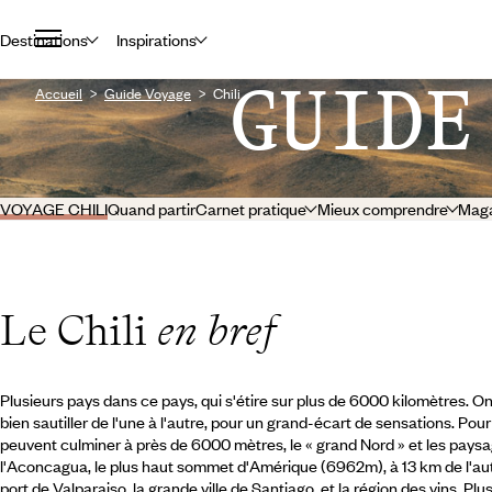
Destinations
Inspirations
GUIDE
Accueil
Guide Voyage
Chili
VOYAGE CHILI
Quand partir
Carnet pratique
Mieux comprendre
Mag
Le Chili
en bref
Plusieurs pays dans ce pays, qui s'étire sur plus de 6000 kilomètres. On
bien sautiller de l'une à l'autre, pour un grand-écart de sensations. Pou
peuvent culminer à près de 6000 mètres, le « grand Nord » et les paysag
l'Aconcagua, le plus haut sommet d'Amérique (6962m), à 13 km de l'autre
port de Valparaiso, la grande ville de Santiago, et la région des vins. 