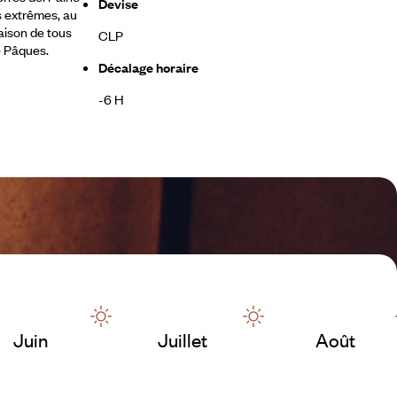
Devise
es extrêmes, au
naison de tous
CLP
de Pâques.
Décalage horaire
-6 H
Juin
Juillet
Août