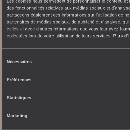
Les cookies nous permettent de personnaliser le contenu et l
des fonctionnalités relatives aux médias sociaux et d'analyse
partageons également des informations sur l'utilisation de no
partenaires de médias sociaux, de publicité et d'analyse, qu
celles-ci avec d'autres informations que vous leur avez fourni
collectées lors de votre utilisation de leurs services.
Plus d'
Abonnez-vous à notre newsletter
Sélection
Nécessaires
du
Lire notre politique de confidentialité
consentement
Préférences
Nos engagements
Idées voyages
Statistiques
100% carbone absorbé
On part où ?
Tourisme responsable
Voyage de noces
Vacances en famille
Marketing
Week-end en amoureux
Qui sommes-nous ?
Vacances d’été