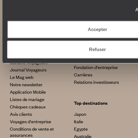
Croisière
Où nous trouver ?
A
Voyage de luxe
L’Esprit Voyageurs
Tour du Monde
Le voyage sur mesure
Déconnecter
Accepter
Notre valeur ajoutée
Plongée
Refuser
Autour du voyage
Institutionnel
Librairie Voyageurs
Fondation d'entreprise
Journal Voyageurs
Carrières
Le Mag web
Relations investisseurs
Notre newsletter
Application Mobile
Listes de mariage
Top destinations
Chèques cadeaux
Avis clients
Japon
Voyages d'entreprise
Italie
Conditions de vente et
Egypte
assurances
Australie