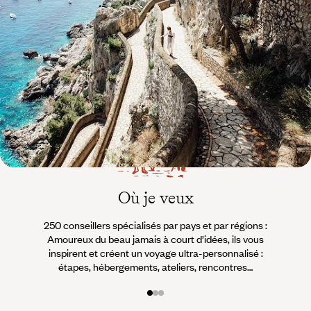
Monde
Voyager en toute liberté selon ses envies,
ses idées, ses passions
Où je veux
250 conseillers spécialisés par pays et par régions :
À 
Amoureux du beau jamais à court d’idées, ils vous
fran
inspirent et créent un voyage ultra-personnalisé :
suiven
étapes, hébergements, ateliers, rencontres…