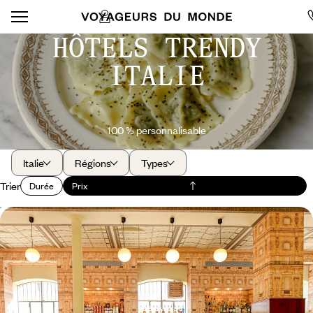
HÔTELS TRENDY
ITALIE
100 % personnalisable
Italie
Régions
Types
Trier
Durée
Prix
Milan en train, l’étoffe du style - Haute couture &
art de vivre
Quatre jours consacrés à la mode et aux arts dans la capitale du style
italien, du Quadrilatero della moda au quartier branché d'Isola
4 jours, de 1300 à 1900 €