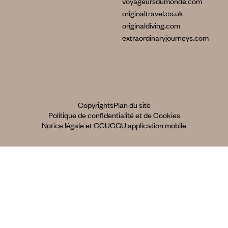
voyageursdumonde.com
originaltravel.co.uk
originaldiving.com
extraordinaryjourneys.com
Copyrights
Plan du site
Politique de confidentialité et de Cookies
Notice légale et CGU
CGU application mobile