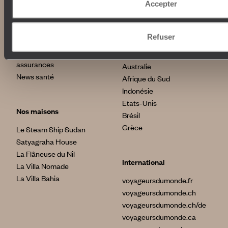
Accepter
Listes de mariage
Top destinations
Chèques cadeaux
Avis clients
Japon
Refuser
Voyages d'entreprise
Italie
Conditions de vente et
Egypte
assurances
Australie
News santé
Afrique du Sud
Indonésie
Etats-Unis
Nos maisons
Brésil
Grèce
Le Steam Ship Sudan
Satyagraha House
La Flâneuse du Nil
International
La Villa Nomade
La Villa Bahia
voyageursdumonde.fr
voyageursdumonde.ch
voyageursdumonde.ch/de
voyageursdumonde.ca