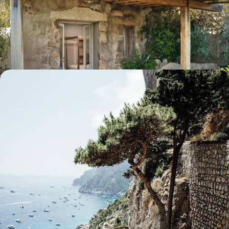
En tête-à-tête, parcourir la Sardaigne en trois temps, en privilégiant
des haltes confidentielles
7 jours, de 2800 à 3700 €
La côte amalfitaine glamour - Capri et Praiano en
adresses de prestige
Apprécier la beauté intense de la Méditerranée italienne dans les
golfes de Naples et de Salerne, depuis le littoral et le large
6 jours, de 3400 à 4300 €
L’esprit
Voyageurs du