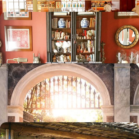
Au cœur de Naples - Un palazzo pour pied-à-terre
Un long week-end pour faire le plein des couleurs, des arts, de la street
food, de la turbulence de l’une des plus belles villes de Méditerranée
4 jours, de 1500 à 2000 €
Sud des Pouilles et Basilicate - Coppola, le baroque
et la mer
Explorer en voiture un sud traditionnel, baroque, virtuose, ensoleillé et
tourné vers l’avenir
7 jours, de 2500 à 3500 €
Un amour de Méditerranée - La Sardaigne du Nord
au fil de belles adresses