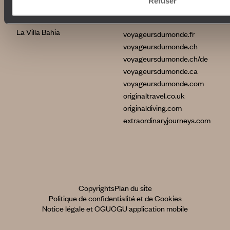
Refuser
La Flâneuse du Nil
International
La Villa Nomade
La Villa Bahia
voyageursdumonde.fr
voyageursdumonde.ch
voyageursdumonde.ch/de
voyageursdumonde.ca
voyageursdumonde.com
originaltravel.co.uk
originaldiving.com
extraordinaryjourneys.com
Copyrights
Plan du site
Politique de confidentialité et de Cookies
Notice légale et CGU
CGU application mobile