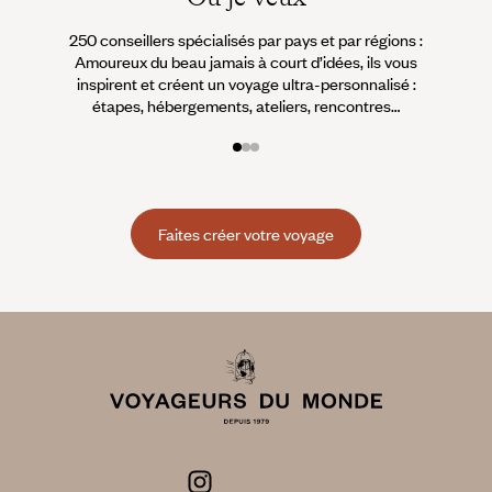
250 conseillers spécialisés par pays et par régions :
À 
Amoureux du beau jamais à court d’idées, ils vous
fran
inspirent et créent un voyage ultra-personnalisé :
suiven
étapes, hébergements, ateliers, rencontres…
Faites créer votre voyage