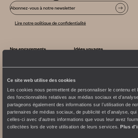
Abonnez-vous à notre newsletter
Lire notre politique de confidentialité
Nos engagements
Idées voyages
100% carbone absorbé
On part où ?
Tourisme responsable
Voyage de noces
Vacances en famille
Ce site web utilise des cookies
Week-end en amoureux
Qui sommes-nous ?
Vacances d’été
Les cookies nous permettent de personnaliser le contenu et l
Croisière
des fonctionnalités relatives aux médias sociaux et d'analyse
Où nous trouver ?
Voyage de luxe
partageons également des informations sur l'utilisation de no
L’Esprit Voyageurs
Tour du Monde
partenaires de médias sociaux, de publicité et d'analyse, qu
Le voyage sur mesure
Déconnecter
celles-ci avec d'autres informations que vous leur avez fourni
Notre valeur ajoutée
Plongée
collectées lors de votre utilisation de leurs services.
Plus d'