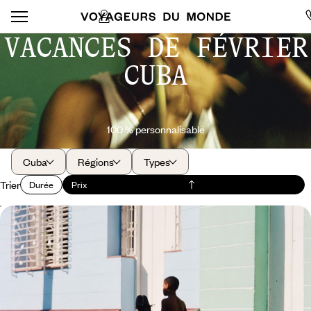
VACANCES DE FÉVRIER
CUBA
100 % personnalisable
Cuba
Régions
Types
Trier
Durée
Prix
L'essentiel de Cuba - La Havane, Cienfuegos,
Trinidad et la plage
A La Havane, Cienfuegos et Trinidad, explorer des sites classés au
Patrimoine de l’Humanité
11 jours, de 3100 à 4200 €