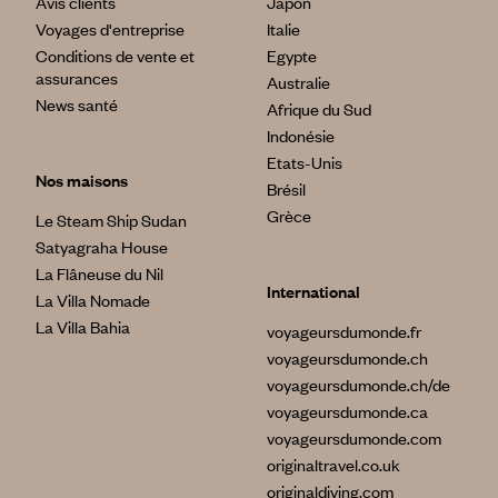
Avis clients
Japon
Voyages d'entreprise
Italie
Conditions de vente et
Egypte
assurances
Australie
News santé
Afrique du Sud
Indonésie
Etats-Unis
Nos maisons
Brésil
Grèce
Le Steam Ship Sudan
Satyagraha House
La Flâneuse du Nil
International
La Villa Nomade
La Villa Bahia
voyageursdumonde.fr
voyageursdumonde.ch
voyageursdumonde.ch/de
voyageursdumonde.ca
voyageursdumonde.com
originaltravel.co.uk
originaldiving.com