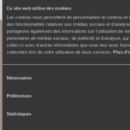
Ce site web utilise des cookies
Les cookies nous permettent de personnaliser le contenu et l
des fonctionnalités relatives aux médias sociaux et d'analyse
partageons également des informations sur l'utilisation de no
partenaires de médias sociaux, de publicité et d'analyse, qu
celles-ci avec d'autres informations que vous leur avez fourni
collectées lors de votre utilisation de leurs services.
Plus d'
Sélection
Abonnez-vous à notre newsletter
Nécessaires
du
consentement
Lire notre politique de confidentialité
Préférences
Nos engagements
Idées voyages
Statistiques
100% carbone absorbé
On part où ?