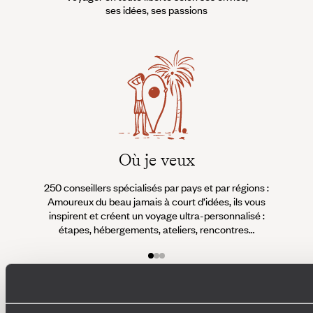
ses idées, ses passions
Où je veux
250 conseillers spécialisés par pays et par régions :
À 
Amoureux du beau jamais à court d’idées, ils vous
fran
inspirent et créent un voyage ultra-personnalisé :
suiven
étapes, hébergements, ateliers, rencontres…
Faites créer votre voyage