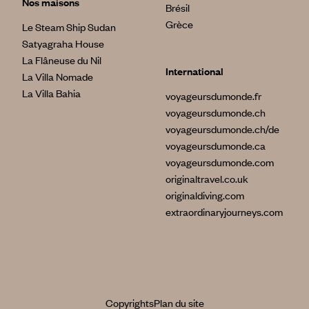
Nos maisons
Brésil
Grèce
Le Steam Ship Sudan
Satyagraha House
La Flâneuse du Nil
International
La Villa Nomade
La Villa Bahia
voyageursdumonde.fr
voyageursdumonde.ch
voyageursdumonde.ch/de
voyageursdumonde.ca
voyageursdumonde.com
originaltravel.co.uk
originaldiving.com
extraordinaryjourneys.com
Copyrights
Plan du site