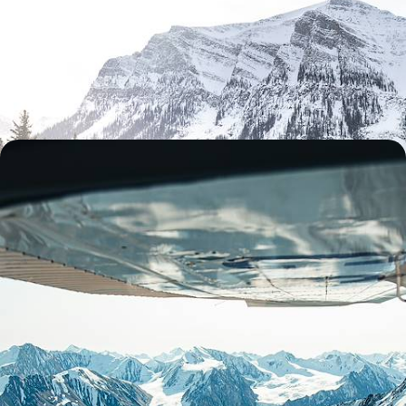
traîneau et sources chaudes
Après Calgary, prendre ses quartiers d'hiver à Banff et sillonner les
Rocheuses enneigées au fil de panoramas spectaculaires
10 jours, de 3600 à 4700 €
Un hiver au Yukon - Aventures boréales aux confins
du Canada
Décors nappés de neige et spectacle des aurores : apprivoiser à pas
feutrés l'immensité sauvage du Yukon
10 jours, de 4300 à 5500 €
Toutes nos suggestions de voyages neige & flocons au
Canada (5)