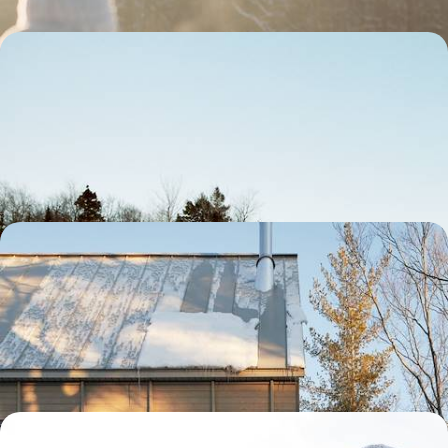
Panoramas enneigés de l’Est canadien - Montréal,
les Cantons-de-l’Est, Québec et la Mauricie
Pour bien entamer l’année, embarquer les enfants pour un road-trip
familial et féérique sous les flocons du Québec
11 jours, de 2700 à 3500 €
Après Montréal, paradis hivernal en Lanaudière -
Un rêve d'architecture et de nature
Cet hiver, vivre une expérience unique : le fantasme du chalet en pleine
nature canadienne couplé à un projet écoresponsable abouti
9 jours, de 3000 à 4000 €
L’hiver dans les Rocheuses canadiennes - Raquettes,