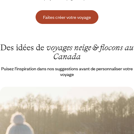
Faites créer votre voyage
Des idées de
voyages neige & flocons au
Canada
Puisez l’inspiration dans nos suggestions avant de personnaliser votre
voyage
Luge, patins et traîneaux - En famille sous la neige,
de Québec à Charlevoix
Toute la magie de l'hiver canadien : l'ambiance chaleureuse de Québec
City, la sérénité des paysages enneigés de Charlevoix
10 jours, de 2500 à 3400 €