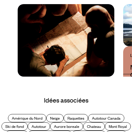
Guide Pratique
Quand partir au
Idées associées
Canada ?
Amérique du Nord
Neige
Raquettes
Autotour Canada
Ski de fond
Autotour
Aurore boreale
Chateau
Mont Royal