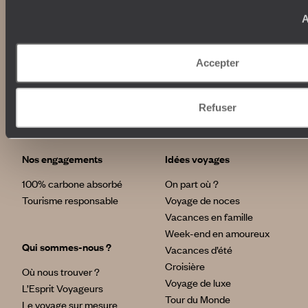
A
Accepter
Abonnez-vous à notre newsletter
Lire notre politique de confidentialité
Refuser
Nos engagements
Idées voyages
100% carbone absorbé
On part où ?
Tourisme responsable
Voyage de noces
Vacances en famille
Week-end en amoureux
Qui sommes-nous ?
Vacances d’été
Croisière
Où nous trouver ?
Voyage de luxe
L’Esprit Voyageurs
Tour du Monde
Le voyage sur mesure