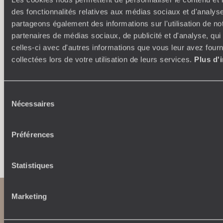
des fonctionnalités relatives aux médias sociaux et d'analyse
partageons également des informations sur l'utilisation de no
Où je veux
partenaires de médias sociaux, de publicité et d'analyse, qu
celles-ci avec d'autres informations que vous leur avez fourni
250 conseillers spécialisés par pays et par régions :
À 
collectées lors de votre utilisation de leurs services.
Plus d'
Amoureux du beau jamais à court d’idées, ils vous
fran
inspirent et créent un voyage ultra-personnalisé :
suiven
étapes, hébergements, ateliers, rencontres…
Sélection
Nécessaires
du
consentement
Préférences
Faites créer votre voyage
Statistiques
Marketing