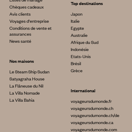
Top destinations
Chèques cadeaux
Avis clients
Japon
Voyages d'entreprise
Italie
Conditions de vente et
Egypte
assurances
Australie
News santé
Afrique du Sud
Indonésie
Etats-Unis
Nos maisons
Brésil
Grèce
Le Steam Ship Sudan
Satyagraha House
La Flâneuse du Nil
International
La Villa Nomade
La Villa Bahia
voyageursdumonde.fr
voyageursdumonde.ch
voyageursdumonde.ch/de
voyageursdumonde.ca
voyageursdumonde.com