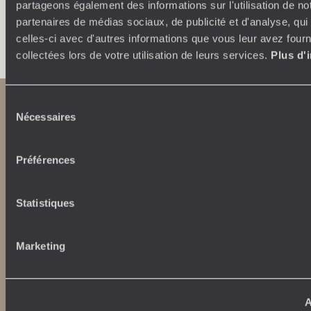
partageons également des informations sur l'utilisation de no
partenaires de médias sociaux, de publicité et d'analyse, qu
Faites créer votre voyage
celles-ci avec d'autres informations que vous leur avez fourni
collectées lors de votre utilisation de leurs services.
Plus d'
Sélection
Nécessaires
du
consentement
Préférences
Statistiques
Abonnez-vous à notre newsletter
Lire notre politique de confidentialité
Marketing
Nos engagements
Idées voyages
A