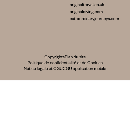
originaltravel.co.uk
originaldiving.com
extraordinaryjourneys.com
Copyrights
Plan du site
Politique de confidentialité et de Cookies
Notice légale et CGU
CGU application mobile