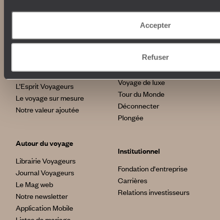
100% carbone absorbé
On part où ?
Tourisme responsable
Voyage de noces
Accepter
Vacances en famille
Week-end en amoureux
Qui sommes-nous ?
Refuser
Vacances d’été
Croisière
Où nous trouver ?
Voyage de luxe
L’Esprit Voyageurs
Tour du Monde
Le voyage sur mesure
Déconnecter
Notre valeur ajoutée
Plongée
Autour du voyage
Institutionnel
Librairie Voyageurs
Fondation d'entreprise
Journal Voyageurs
Carrières
Le Mag web
Relations investisseurs
Notre newsletter
Application Mobile
Listes de mariage