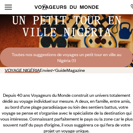
UN PETIT TOUR EN
VILLE NIGÉRIA
Toutes nos suggestions de voyages un petit tour en ville au
Nigéria (1)
VOYAGE NIGÉRIA
Envies
Guide
Magazine
Depuis 40 ans Voyageurs du Monde construit un univers totalement
dédié au voyage individuel sur mesure. A deux, en famille, entre amis,
au bord d’une plage paradisiaque ou loin des sentiers battus, votre
voyage se pense et s’organise avec le spécialiste de la destination qui
vous intéresse. Connaissant parfaitement le pays ou la zone car le plus
souvent natif du pays d’origine, il vous suggèrera ce qui fera de votre
projet un voyage unique.