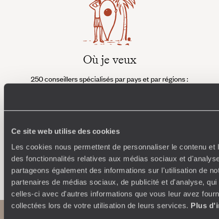
Où je veux
250 conseillers spécialisés par pays et par régions :
À 
Amoureux du beau jamais à court d’idées, ils vous
fran
inspirent et créent un voyage ultra-personnalisé :
suiven
étapes, hébergements, ateliers, rencontres…
Ce site web utilise des cookies
Les cookies nous permettent de personnaliser le contenu et l
des fonctionnalités relatives aux médias sociaux et d'analyse
Faites créer votre voyage
partageons également des informations sur l'utilisation de no
partenaires de médias sociaux, de publicité et d'analyse, qu
celles-ci avec d'autres informations que vous leur avez fourni
collectées lors de votre utilisation de leurs services.
Plus d'