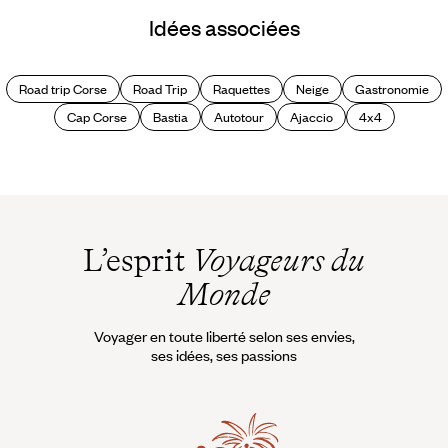
Quand partir en France
Idées associées
?
Road trip Corse
Road Trip
Raquettes
Neige
Gastronomie
Cap Corse
Bastia
Autotour
Ajaccio
4x4
L’esprit
Voyageurs du
Monde
Voyager en toute liberté selon ses envies,
ses idées, ses passions