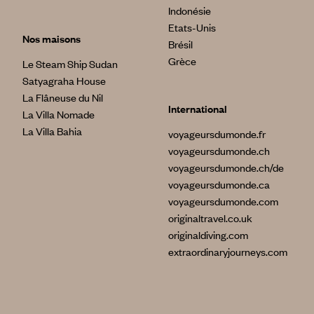
Indonésie
Etats-Unis
Nos maisons
Brésil
Grèce
Le Steam Ship Sudan
Satyagraha House
La Flâneuse du Nil
International
La Villa Nomade
La Villa Bahia
voyageursdumonde.fr
voyageursdumonde.ch
voyageursdumonde.ch/de
voyageursdumonde.ca
voyageursdumonde.com
originaltravel.co.uk
originaldiving.com
extraordinaryjourneys.com