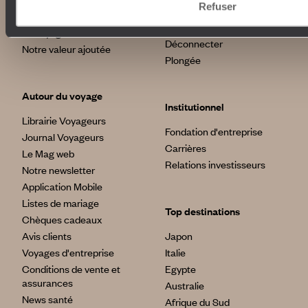
Refuser
Voyage de luxe
L’Esprit Voyageurs
Tour du Monde
Le voyage sur mesure
Déconnecter
Notre valeur ajoutée
Plongée
Autour du voyage
Institutionnel
Librairie Voyageurs
Fondation d'entreprise
Journal Voyageurs
Carrières
Le Mag web
Relations investisseurs
Notre newsletter
Application Mobile
Listes de mariage
Top destinations
Chèques cadeaux
Avis clients
Japon
Voyages d'entreprise
Italie
Conditions de vente et
Egypte
assurances
Australie
News santé
Afrique du Sud