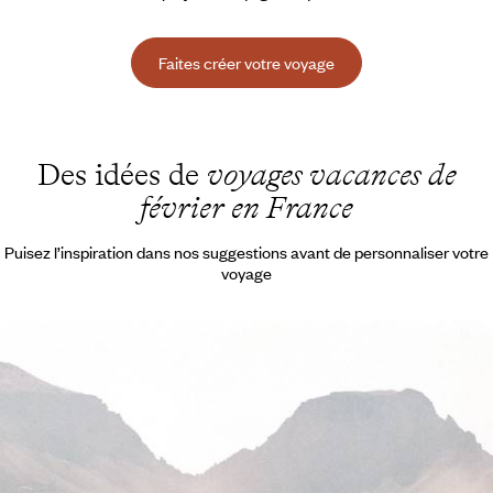
Faites créer votre voyage
Des idées de
voyages vacances de
février en France
Puisez l’inspiration dans nos suggestions avant de personnaliser votre
voyage
Ajaccio, la Castagniccia et Bastia - En hiver, un
autre visage de la Corse
Vous féliciter d’avoir attendu l’hiver pour (re)découvrir la Corse sous un
angle inédit, sans la foule
7 jours, de 2200 à 2900 €