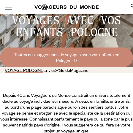
VOYAGES AVEC VOS
ENFANTS POLOGNE
Toutes nos suggestions de voyages avec vos enfants en
Pologne (1)
VOYAGE POLOGNE
Envies
Guide
Magazine
Depuis 40 ans Voyageurs du Monde construit un univers totalement
dédié au voyage individuel sur mesure. A deux, en famille, entre amis,
au bord d’une plage paradisiaque ou loin des sentiers battus, votre
voyage se pense et s’organise avec le spécialiste de la destination qui
vous intéresse. Connaissant parfaitement le pays ou la zone car le plus
souvent natif du pays d’origine, il vous suggèrera ce qui fera de votre
projet un voyage unique.