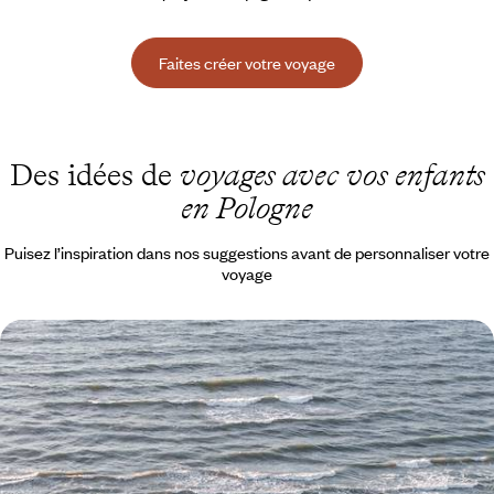
Faites créer votre voyage
Des idées de
voyages avec vos enfants
en Pologne
Puisez l’inspiration dans nos suggestions avant de personnaliser votre
voyage
La Pologne baltique, lacustre et urbaine - Family
trip au cœur de l'Europe
Gdansk, la Mazurie et Varsovie, trois aspects contrastés d’un pays qui
s’offre avec générosité à la curiosité des petites bandes voyageuses
9 jours, de 2000 à 2700 €