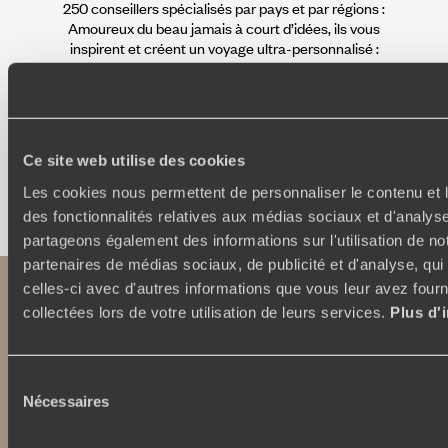
250 conseillers spécialisés par pays et par régions :
À 
Amoureux du beau jamais à court d’idées, ils vous
fran
inspirent et créent un voyage ultra-personnalisé :
suiven
étapes, hébergements, ateliers, rencontres…
Ce site web utilise des cookies
Faites créer votre voyage
Les cookies nous permettent de personnaliser le contenu et l
des fonctionnalités relatives aux médias sociaux et d'analyse
partageons également des informations sur l'utilisation de no
partenaires de médias sociaux, de publicité et d'analyse, qu
celles-ci avec d'autres informations que vous leur avez fourni
collectées lors de votre utilisation de leurs services.
Plus d'
Sélection
Nécessaires
du
consentement
Abonnez-vous à notre newsletter