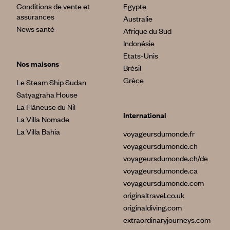
Conditions de vente et
Egypte
assurances
Australie
News santé
Afrique du Sud
Indonésie
Etats-Unis
Nos maisons
Brésil
Grèce
Le Steam Ship Sudan
Satyagraha House
La Flâneuse du Nil
International
La Villa Nomade
La Villa Bahia
voyageursdumonde.fr
voyageursdumonde.ch
voyageursdumonde.ch/de
voyageursdumonde.ca
voyageursdumonde.com
originaltravel.co.uk
originaldiving.com
extraordinaryjourneys.com