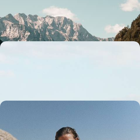
Voir du pays en famille, des Alpes Juliennes à Ljubljana, en passant par
Bled et la vallée de Logarska
10 jours, de 2100 à 3100 €
Des Alpes à la Bohême - L’Europe centrale avec ma
voiture
Un voyage grand angle, nature et culture, dans le confort de votre
propre véhicule
20 jours, de 2600 à 3500 €
L’appel de l’Adriatique - Cet été, road-trip familial
en Italie, Slovénie et Croatie
Partir de la maison avec la voiture familiale et embarquer pour un grand
voyage ensemble, par-delà les Alpes et jusqu'à la mer Adriatique