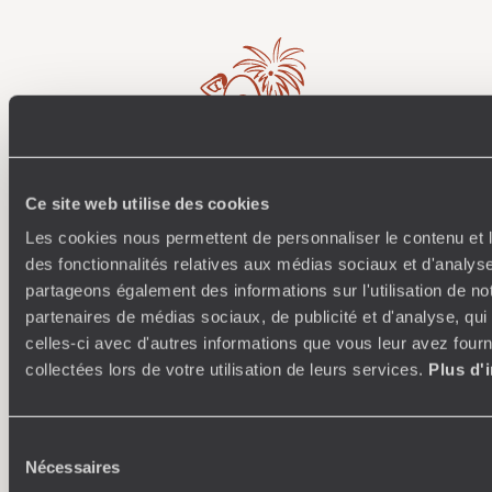
Où je veux
Ce site web utilise des cookies
Les cookies nous permettent de personnaliser le contenu et l
250 conseillers spécialisés par pays et par régions :
À 
des fonctionnalités relatives aux médias sociaux et d'analyse
Amoureux du beau jamais à court d’idées, ils vous
fran
partageons également des informations sur l'utilisation de no
inspirent et créent un voyage ultra-personnalisé :
suiven
partenaires de médias sociaux, de publicité et d'analyse, qu
étapes, hébergements, ateliers, rencontres…
celles-ci avec d'autres informations que vous leur avez fourni
collectées lors de votre utilisation de leurs services.
Plus d'
Sélection
Faites créer votre voyage
Nécessaires
du