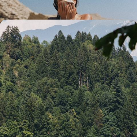
16 jours, de 3500 à 4700 €
Balkans Transit - Slovénie, Croatie, Bosnie et
Monténégro en famille
Un road-trip à travers mer, montagnes et parcs naturels, avec juste ce
qu’il faut d’histoire pour s’imprégner des Balkans
22 jours, de 4100 à 5500 €
Toutes nos suggestions de voyages avec vos enfants en
Slovénie (4)
La Slovénie selon
vos envies
Parce que chaque voyageur est différent