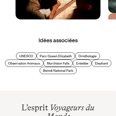
Guide Pratique
Quand partir en
Idées associées
Ouganda ?
UNESCO
Parc Queen Elizabeth
Ornithologie
Observation Animaux
Murchison Falls
Entebbe
Elephant
Bwindi National Park
L’esprit
Voyageurs du