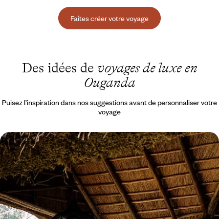
Faites créer votre voyage
Des idées de
voyages de luxe en
Ouganda
Puisez l’inspiration dans nos suggestions avant de personnaliser votre
voyage
Flying Ouganda - Nil, grands singes et lodges de
caractère
Naviguer sur le Nil Victoria à sa source et à son embouchure,
rencontrer les gorilles de montagne
11 jours, de 10800 à 15000 €