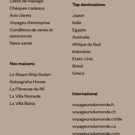
Listes de mariage
Top destinations
Chèques cadeaux
Avis clients
Japon
Voyages d'entreprise
Italie
Conditions de vente et
Egypte
assurances
Australie
News santé
Afrique du Sud
Indonésie
Etats-Unis
Nos maisons
Brésil
Grèce
Le Steam Ship Sudan
Satyagraha House
La Flâneuse du Nil
International
La Villa Nomade
La Villa Bahia
voyageursdumonde.fr
voyageursdumonde.ch
voyageursdumonde.ch/de
voyageursdumonde.ca
voyageursdumonde.com