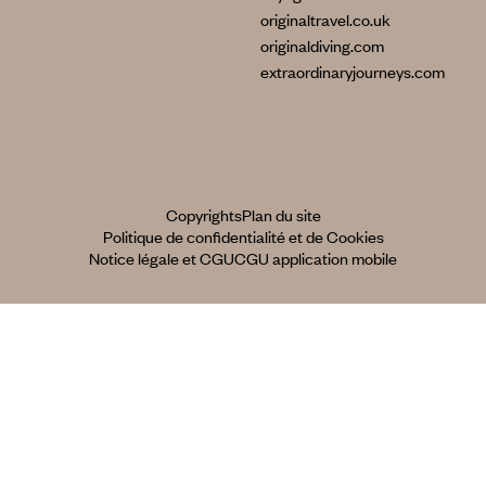
originaltravel.co.uk
originaldiving.com
extraordinaryjourneys.com
Copyrights
Plan du site
Politique de confidentialité et de Cookies
Notice légale et CGU
CGU application mobile