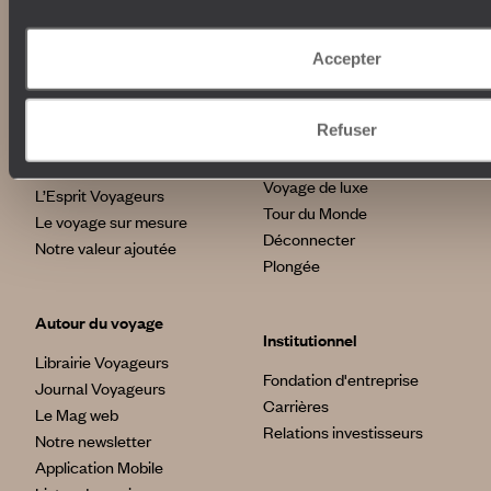
100% carbone absorbé
On part où ?
Tourisme responsable
Voyage de noces
Accepter
Vacances en famille
Week-end en amoureux
Qui sommes-nous ?
Refuser
Vacances d’été
Croisière
Où nous trouver ?
Voyage de luxe
L’Esprit Voyageurs
Tour du Monde
Le voyage sur mesure
Déconnecter
Notre valeur ajoutée
Plongée
Autour du voyage
Institutionnel
Librairie Voyageurs
Fondation d'entreprise
Journal Voyageurs
Carrières
Le Mag web
Relations investisseurs
Notre newsletter
Application Mobile