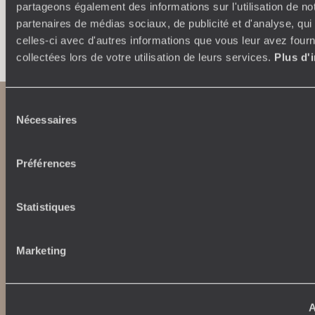
partageons également des informations sur l'utilisation de no
partenaires de médias sociaux, de publicité et d'analyse, qu
Faites créer votre voyage
celles-ci avec d'autres informations que vous leur avez fourni
collectées lors de votre utilisation de leurs services.
Plus d'
Sélection
Nécessaires
du
consentement
Préférences
Statistiques
Abonnez-vous à notre newsletter
Lire notre politique de confidentialité
Marketing
Nos engagements
Idées voyages
A