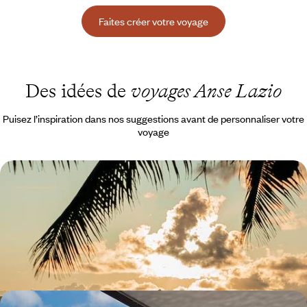
Faites créer votre voyage
Des idées de
voyages Anse Lazio
Puisez l’inspiration dans nos suggestions avant de personnaliser votre
voyage
Les Seychelles en maisons familiales - Mahé et
Praslin, deux îles aux enfants
Le soleil, les palmiers inclinés, l'eau tiède à quelques pas : les
Seychelles, un rêve à partager en famille
13 jours, de 3600 à 4900 €