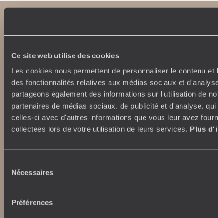
Ce site web utilise des cookies
Les cookies nous permettent de personnaliser le contenu et l
des fonctionnalités relatives aux médias sociaux et d'analyse
Abonnez-vous à notre newsletter
partageons également des informations sur l'utilisation de no
partenaires de médias sociaux, de publicité et d'analyse, qu
Lire notre politique de confidentialité
celles-ci avec d'autres informations que vous leur avez fourni
collectées lors de votre utilisation de leurs services.
Plus d'
Nos engagements
Idées voyages
Sélection
Nécessaires
du
100% carbone absorbé
On part où ?
consentement
Tourisme responsable
Voyage de noces
Vacances en famille
Préférences
Week-end en amoureux