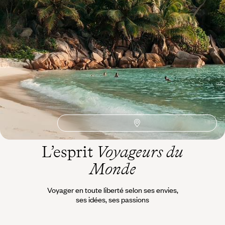
Idées associées
Anse Lazio
Praslin
Océan Indien
Observation Animaux
Iles
Ile paradisiaque
Ile déserte
Mahé
Ornithologie
Iles de rêve
Vélo
UNESCO
4x4
La Digue
Ile Curieuse
Dubai
Autotour
Anse Source d'Argent
L’esprit
Voyageurs du
Monde
Voyager en toute liberté selon ses envies,
ses idées, ses passions