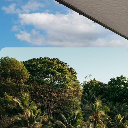
Dubaï et les Seychelles - À deux, en adresses
privilégiées
Un tête-à-tête, deux univers, du nouveau monde émirati aux plages
enjôleuses des Seychelles
10 jours, de 5400 à 7500 €
Île déserte et balcon sur l'océan - Aux Seychelles, le
luxe de la solitude
Après un atterrissage en douceur à Mahé, se retirer dans une adresse
exclusive de Praslin et déconnecter pour de bon
10 jours, de 6800 à 7900 €
1