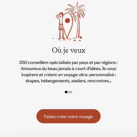
Où je veux
250 conseillers spécialisés par pays et par régions :
À 
Amoureux du beau jamais à court d’idées, ils vous
fran
inspirent et créent un voyage ultra-personnalisé :
suiven
étapes, hébergements, ateliers, rencontres…
Faites créer votre voyage