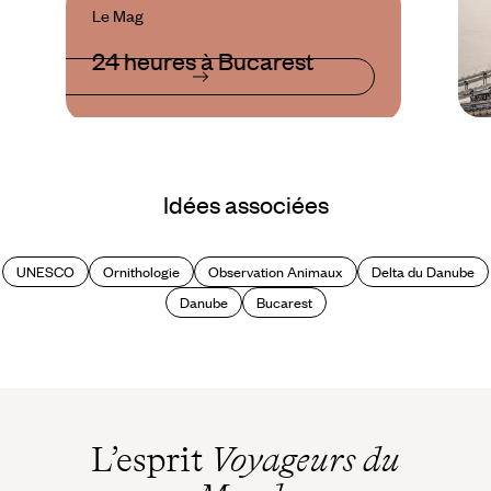
Le Mag
24 heures à Bucarest
Idées associées
UNESCO
Ornithologie
Observation Animaux
Delta du Danube
Danube
Bucarest
L’esprit
Voyageurs du