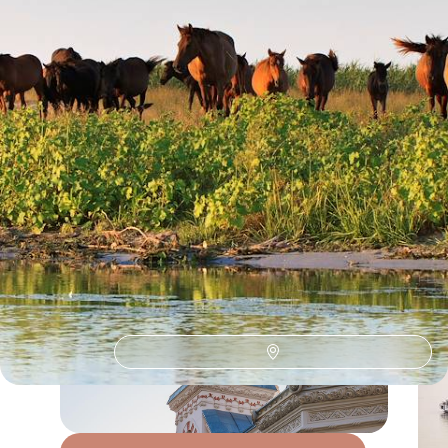
1
Le Guide
Delta du Danube
Conseils pratiques, témoignages et inspirations pour bien préparer son
voyage