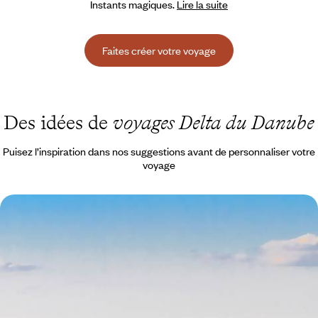
Instants magiques.
Lire la suite
Faites créer votre voyage
Des idées de
voyages Delta du Danube
Puisez l’inspiration dans nos suggestions avant de personnaliser votre
voyage
Delta du Danube et Bucarest - La Roumanie,
naturelle et capitale
Aller à la rencontre d’un écosystème classé d’une exceptionnelle
beauté, au charme singulier et émouvant
5 jours, de 1500 à 1900 €