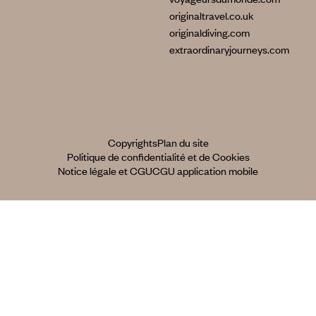
originaltravel.co.uk
originaldiving.com
extraordinaryjourneys.com
Copyrights
Plan du site
Politique de confidentialité et de Cookies
Notice légale et CGU
CGU application mobile