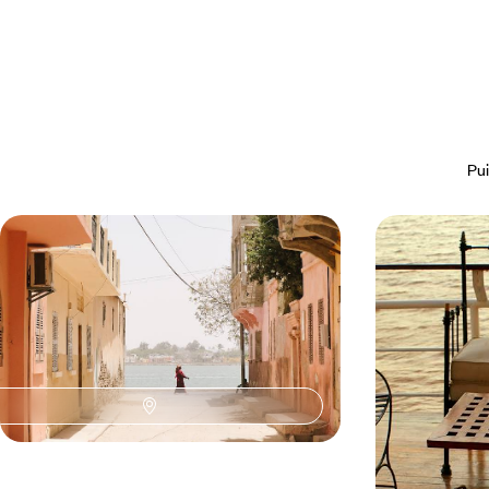
Pui
De Dakar à la Langue de Barbarie -
Le Sénégal au
L'essentiel du Sénégal
sur le Bou 
De Dakar à Saint-Louis, de Gorée à la Langue de
Naviguer sur le 
Barbarie, une semaine dans la vie du Sénégal
découvrir Dakar 
9 jours, de 2500 à 3400 €
10 jours, de 3200 