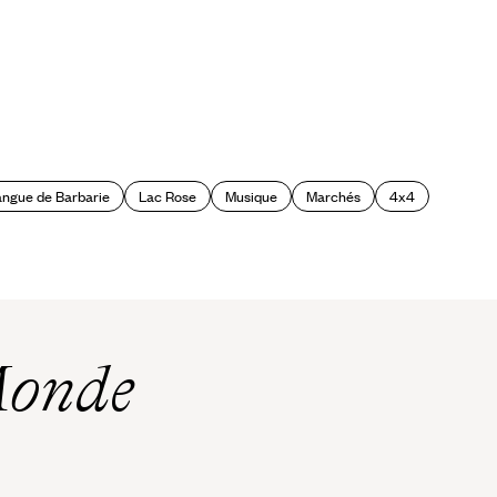
angue de Barbarie
Lac Rose
Musique
Marchés
4x4
Monde