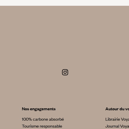
Nos engagements
Autour du v
100% carbone absorbé
Librairie Vo
Tourisme responsable
Journal Voy