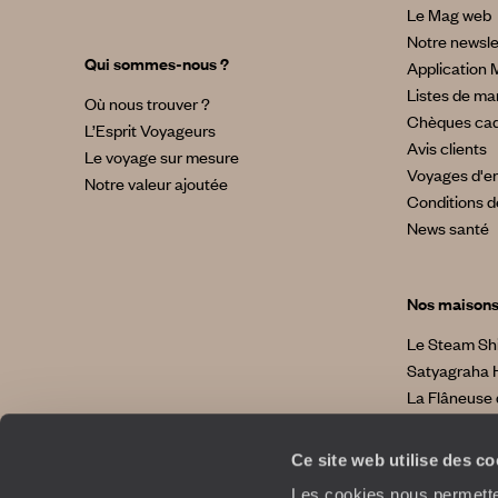
Le Mag web
Notre newsle
Qui sommes-nous ?
Application 
Listes de ma
Où nous trouver ?
Chèques ca
L’Esprit Voyageurs
Avis clients
Le voyage sur mesure
Voyages d'en
Notre valeur ajoutée
Conditions d
News santé
Nos maison
Le Steam Sh
Satyagraha 
La Flâneuse 
La Villa No
La Villa Bahi
Ce site web utilise des c
Les cookies nous permetten