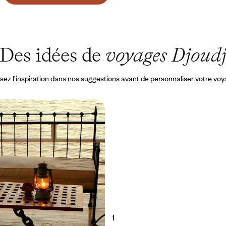
Des idées de
voyages Djoud
sez l’inspiration dans nos suggestions avant de personnaliser votre vo
 fil de l’eau - Croisière
el Mogdad
fleuve Sénégal, mais aussi
et la Langue de Barbarie
à 4100 €
1