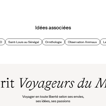
Idées associées
CO
Saint-Louis au Sénégal
Ornithologie
Observation Animaux
L
prit
Voyageurs du 
Voyager en toute liberté selon ses envies,
ses idées, ses passions