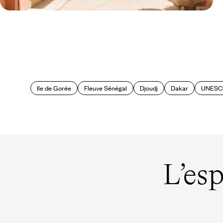
Le Mag
A la découverte du Sénégal
Ile de Gorée
Fleuve Sénégal
Djoudj
Dakar
UNES
L’es