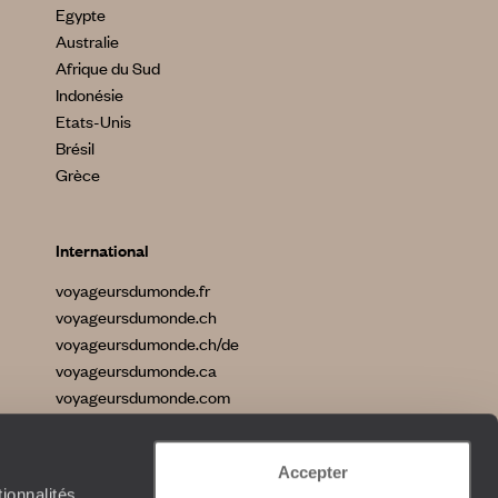
Egypte
Australie
Afrique du Sud
Indonésie
Etats-Unis
Brésil
Grèce
International
voyageursdumonde.fr
voyageursdumonde.ch
voyageursdumonde.ch/de
voyageursdumonde.ca
voyageursdumonde.com
originaltravel.co.uk
originaldiving.com
Accepter
extraordinaryjourneys.com
ionnalités