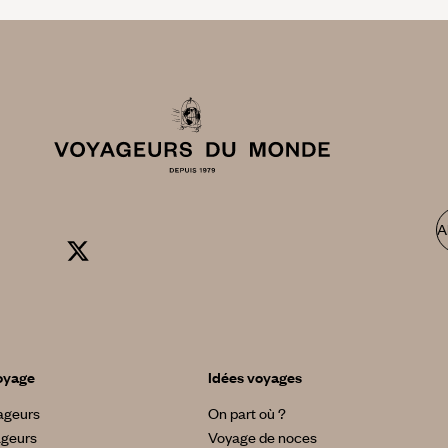
A
oyage
Idées voyages
yageurs
On part où ?
ageurs
Voyage de noces