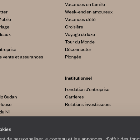
Vacances en famille
tter
Week-end en amoureux
Mobile
Vacances d’été
riage
Croisière
deaux
Voyage de luxe
Tour du Monde
treprise
Déconnecter
e vente et assurances
Plongée
Institutionnel
s
Fondation d'entreprise
ip Sudan
Carrières
House
Relations investisseurs
du Nil
made
a
ookies
t de personnaliser le contenu et les annonces, d'offrir des fonct